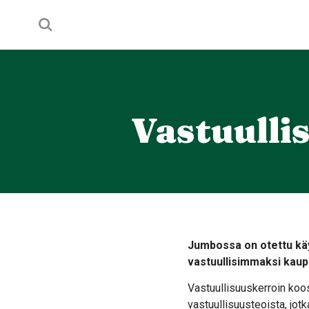
ETUSIVU
/
VASTUULLISUUS
/
VASTUUL
Vastuulli
Jumbossa on otettu käy
vastuullisimmaksi kau
Vastuullisuuskerroin koo
vastuullisuusteoista, jo