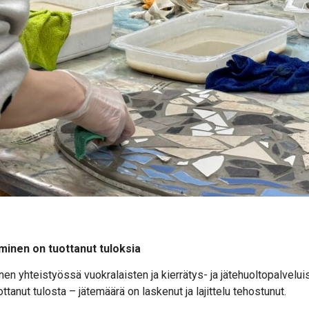
inen on tuottanut tuloksia
n yhteistyössä vuokralaisten ja kierrätys- ja jätehuoltopalvelu
tanut tulosta – jätemäärä on laskenut ja lajittelu tehostunut.