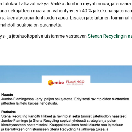
n tulokset alkavat näkyä. Vaikka Jumbon myynti nousi, jätemäärä 
una sekajätteen määrä on vähentynyt yli 40 % ja kokonaisjätemää
oa ja kierrätysasiantuntijoiden apua. Lisäksi jätelaiturien toiminnalli
mahdollisuuksia on parannettu.
ätys- ja jätehuoltopalveluistamme vastaavan
Stenan Recyclingin as