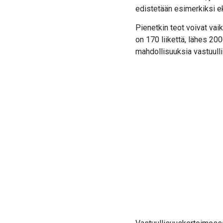
edistetään esimerkiksi ek
Pienetkin teot voivat vai
on 170 liikettä, lähes 200
mahdollisuuksia vastuull