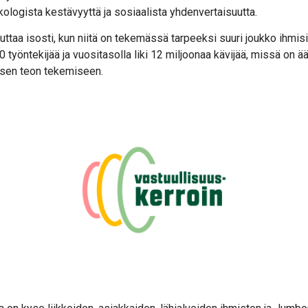
ologista kestävyyttä ja sosiaalista yhdenvertaisuutta.
kuttaa isosti, kun niitä on tekemässä tarpeeksi suuri joukko ihm
0 työntekijää ja vuositasolla liki 12 miljoonaa kävijää, missä on ä
isen teon tekemiseen.