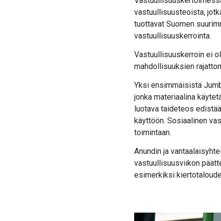
Vastuullisuuskertoimessa
vastuullisuusteoista, jotk
tuottavat Suomen suurimma
vastuullisuuskerrointa.
Vastuullisuuskerroin ei 
mahdollisuuksien rajattom
Yksi ensimmäisistä Jumbo
jonka materiaalina käytet
luotava taideteos edistää
käyttöön. Sosiaalinen vas
toimintaan.
Anundin ja vantaalaisyhte
vastuullisuusviikon päät
esimerkiksi kiertotalou