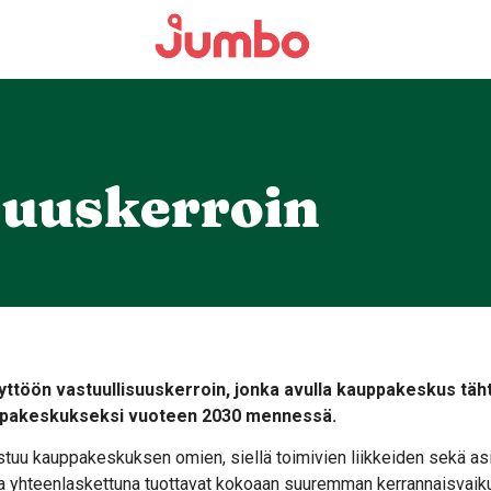
LISUUSKERROIN
suuskerroin
ttöön vastuullisuuskerroin, jonka avulla kauppakeskus tä
ppakeskukseksi vuoteen 2030 mennessä.
stuu kauppakeskuksen omien, siellä toimivien liikkeiden sekä asi
tka yhteenlaskettuna tuottavat kokoaan suuremman kerrannaisvaiku