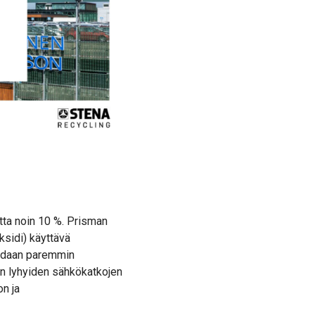
ta noin 10 %. Prisman
ksidi) käyttävä
aadaan paremmin
en lyhyiden sähkökatkojen
n ja