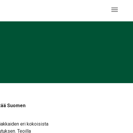
htää Suomen
akkaiden eri kokoisista
tuksen. Teoilla