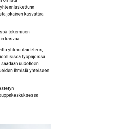
on omista
a yhteenlaskettuna
stä jokainen kasvattaa
dessä tekemisen
in kasvaa.
lattu yhteisötaideteos,
isöllisissä työpajoissa
at saadaan uudelleen
lueiden ihmisiä yhteiseen
estetyn
t kauppakeskuksessa