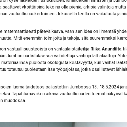
 on kyse liikkeiden, asiakkaiden, lähialueiden ihmisten ja Jumb
a saattavat yksittäisinä tekoina olla pieniä, arkisia valintoja mutt
n vastuullisuuskertoimen. Jokaisella teolla on vaikutusta ja nii
ole matemaattisesti pätevä kaava, vaan sen idea on ilmentää yh
uutta. Mitä enemmän toimijoita ja tekoja, sitä suuremmaksi kerro
n vastuullisuusteoista on vantaalaistaiteilija
Riika Anundilta
ti
ään Jumbon uudistuksessa vaihdettuja vanhoja lattialaattoja. Yhte
 materiaalinsa puolesta ekologista kestävyyttä, kun vanhat laat
tuu toteutuu puolestaan itse työpajoissa, jotka osallistavat lähia
isöjen luoma taideteos paljastettiin Jumbossa 13.-18.5.2024 järj
teeksi. Tapahtumaviikon aikana vastuullisuuden teemat näkyivä
den muodossa.