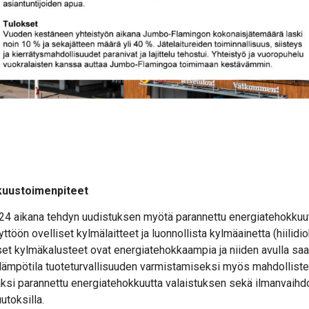
kuustoimenpiteet
4 aikana tehdyn uudistuksen myötä parannettu energiatehokkuut
öön ovelliset kylmälaitteet ja luonnollista kylmäainetta (hiilidio
iset kylmäkalusteet ovat energiatehokkaampia ja niiden avulla s
yslämpötila tuoteturvallisuuden varmistamiseksi myös mahdollist
äksi parannettu energiatehokkuutta valaistuksen sekä ilmanvaihdo
utoksilla.