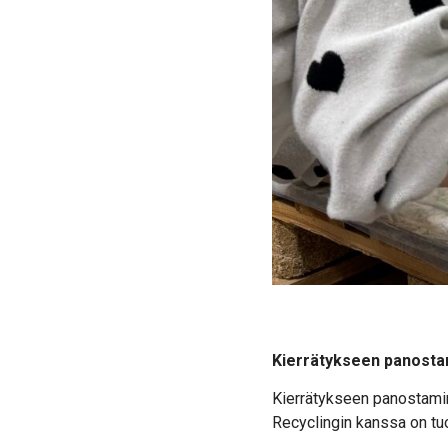
Kierrätykseen panostam
Kierrätykseen panostamine
Recyclingin kanssa on tuot