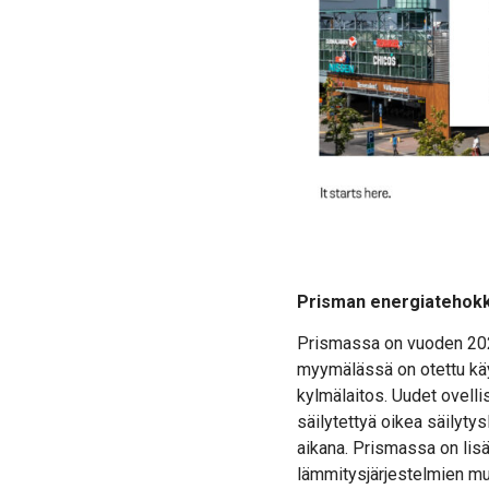
Prisman energiatehok
Prismassa on vuoden 202
myymälässä on otettu käytt
kylmälaitos. Uudet ovell
säilytettyä oikea säilyt
aikana. Prismassa on lis
lämmitysjärjestelmien mu