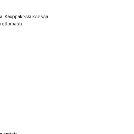
isiä. Kauppakeskuksessa
ärettömästi