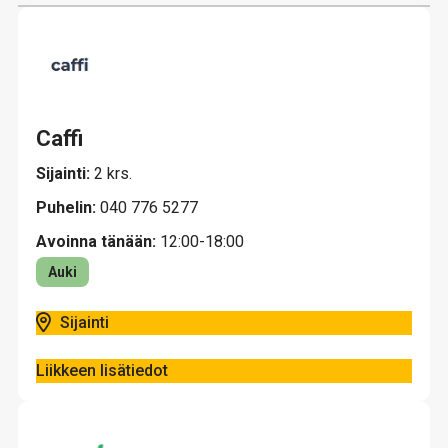
Caffi
Sijainti:
2 krs.
Puhelin:
040 776 5277
Avoinna tänään:
12:00-18:00
Auki
Sijainti
Liikkeen lisätiedot