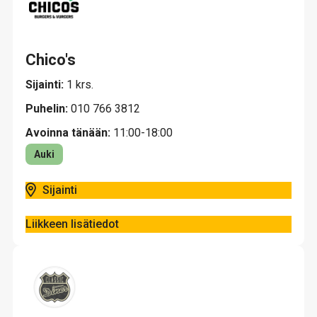
Chico's
Sijainti:
1 krs.
Puhelin:
010 766 3812
Avoinna tänään:
11:00-18:00
Auki
Sijainti
Liikkeen lisätiedot