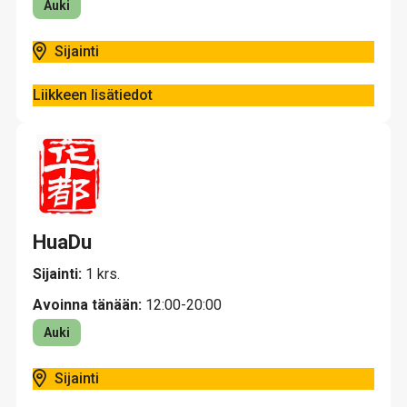
Auki
Sijainti
Liikkeen lisätiedot
HuaDu
Sijainti:
1 krs.
Avoinna tänään:
12:00-20:00
Auki
Sijainti