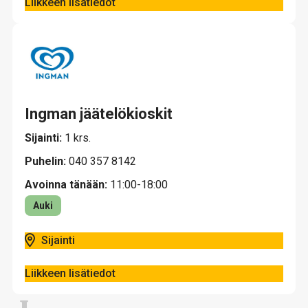
Liikkeen lisätiedot
Ingman jäätelökioskit
Sijainti:
1 krs.
Puhelin:
040 357 8142
Avoinna tänään:
11:00-18:00
Auki
Sijainti
Liikkeen lisätiedot
J