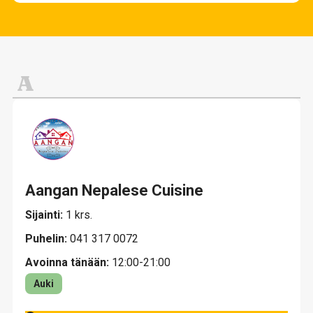
Elämykset ja viihde
Lounas
Muoti ja pukeutuminen
Ravintolat
Tavaratalot ja päivittäistavarat
Vapaa-aika, urheilu ja lelut
A
Aangan Nepalese Cuisine
Sijainti:
1 krs.
Puhelin:
041 317 0072
Avoinna tänään:
12:00-21:00
Auki