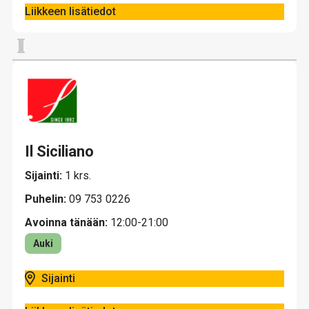
Liikkeen lisätiedot
I
Il Siciliano
Sijainti:
1 krs.
Puhelin:
09 753 0226
Avoinna tänään:
12:00-21:00
Auki
Sijainti