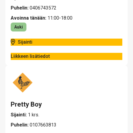
Puhelin:
0406743572
Avoinna tänään:
11:00-18:00
Auki
Sijainti
Liikkeen lisätiedot
Pretty Boy
Sijainti:
1 krs.
Puhelin:
0107663813