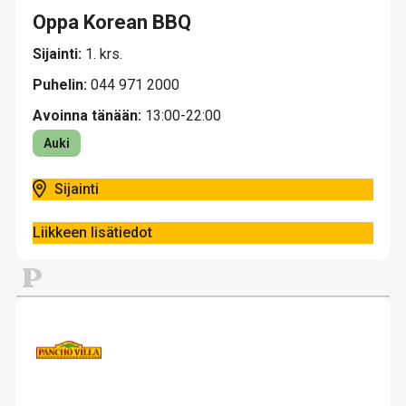
Oppa Korean BBQ
Sijainti:
1. krs.
Puhelin:
044 971 2000
Avoinna tänään:
13:00-22:00
Auki
Sijainti
Liikkeen lisätiedot
P