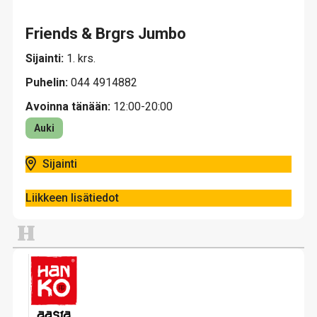
Friends & Brgrs Jumbo
Sijainti:
1. krs.
Puhelin:
044 4914882
Avoinna tänään:
12:00-20:00
Auki
Sijainti
Liikkeen lisätiedot
H