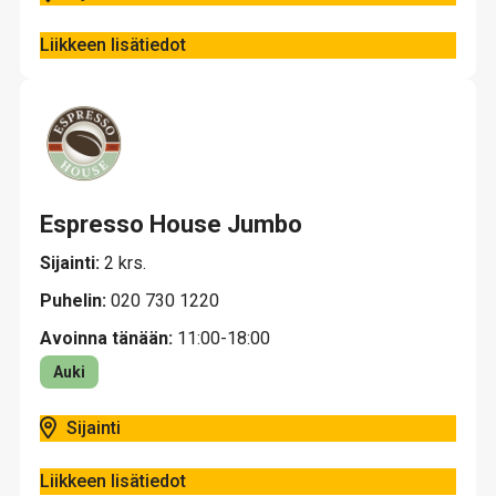
Liikkeen lisätiedot
Espresso House Jumbo
Sijainti:
2 krs.
Puhelin:
020 730 1220
Avoinna tänään:
11:00-18:00
Auki
Sijainti
Liikkeen lisätiedot