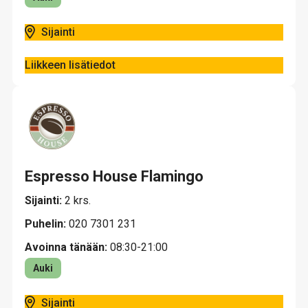
Sijainti
Liikkeen lisätiedot
Espresso House Flamingo
Sijainti:
2 krs.
Puhelin:
020 7301 231
Avoinna tänään:
08:30-21:00
Auki
Sijainti