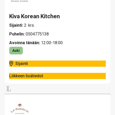
Kiva Korean Kitchen
Sijainti:
2. krs.
Puhelin:
0504775138
Avoinna tänään:
12:00-18:00
Auki
Sijainti
Liikkeen lisätiedot
L