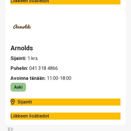
Liikkeen lisätiedot
Arnolds
Sijainti:
1 krs.
Puhelin:
041 318 4866
Avoinna tänään:
11:00-18:00
Auki
Sijainti
Liikkeen lisätiedot
B