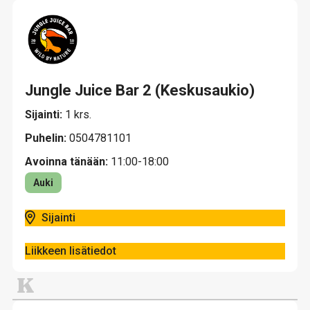
Jungle Juice Bar 2 (Keskusaukio)
Sijainti:
1 krs.
Puhelin:
0504781101
Avoinna tänään:
11:00-18:00
Auki
Sijainti
Liikkeen lisätiedot
K