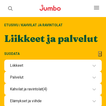
ETUSIVU
/
KAHVILAT JA RAVINTOLAT
Liikkeet ja palvelut
SUODATA
Liikkeet
Elektroniikka
Palvelut
Kauneus ja terveys
Hotelli
Kahvilat ja ravintolat
(4)
Korut ja lahjatavarat
Kauneus ja hyvinvointipalvelut
Iltaravintolat K-18
Koti ja Sisustaminen
Elämykset ja viihde
Muut palvelut
Kahvilat ja välipalabaarit
Lemmikit