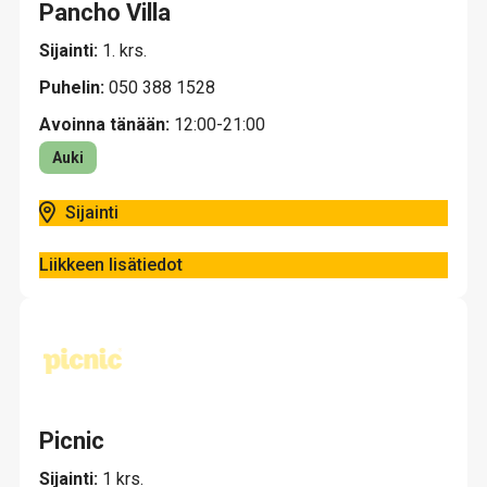
Pancho Villa
Sijainti:
1. krs.
Puhelin:
050 388 1528
Avoinna tänään:
12:00-21:00
Auki
Sijainti
Liikkeen lisätiedot
Picnic
Sijainti:
1 krs.