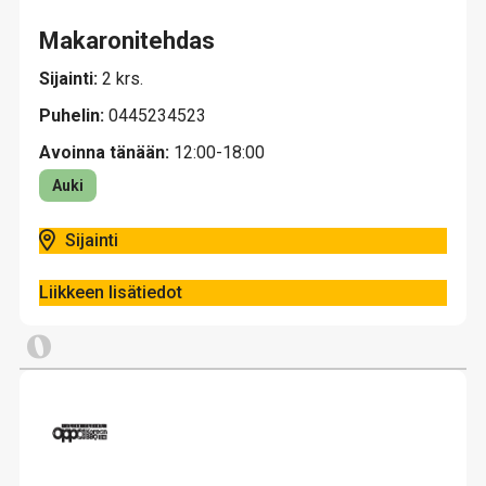
Makaronitehdas
Sijainti:
2 krs.
Puhelin:
0445234523
Avoinna tänään:
12:00-18:00
Auki
Sijainti
Liikkeen lisätiedot
O