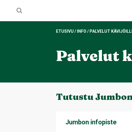
ETUSIVU
/
INFO
/
PALVELUT KÄVIJÖILL
Palvelut k
Tutustu Jumbon 
Jumbon infopiste
Infopisteemme löydät Jumbon 1.