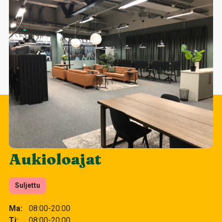
Aukioloajat
Suljettu
Ma
08:00-20:00
Ti
08:00-20:00