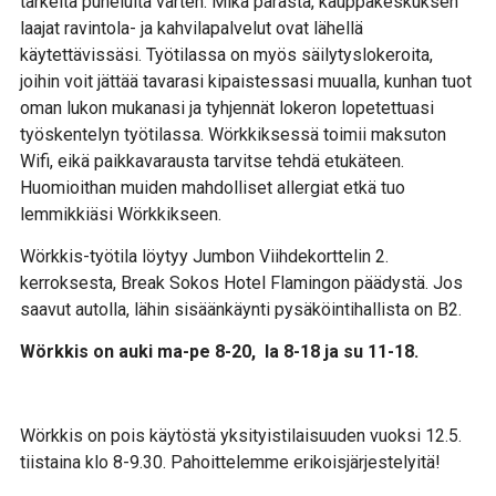
tärkeitä puheluita varten. Mikä parasta, kauppakeskuksen
laajat ravintola- ja kahvilapalvelut ovat lähellä
käytettävissäsi. Työtilassa on myös säilytyslokeroita,
joihin voit jättää tavarasi kipaistessasi muualla, kunhan tuot
oman lukon mukanasi ja tyhjennät lokeron lopetettuasi
työskentelyn työtilassa. Wörkkiksessä toimii maksuton
Wifi, eikä paikkavarausta tarvitse tehdä etukäteen.
Huomioithan muiden mahdolliset allergiat etkä tuo
lemmikkiäsi Wörkkikseen.
Wörkkis-työtila löytyy Jumbon Viihdekorttelin 2.
kerroksesta, Break Sokos Hotel Flamingon päädystä. Jos
saavut autolla, lähin sisäänkäynti pysäköintihallista on B2.
Wörkkis on auki ma-pe 8-20, la 8-18 ja su 11-18.
Wörkkis on pois käytöstä yksityistilaisuuden vuoksi 12.5.
tiistaina klo 8-9.30. Pahoittelemme erikoisjärjestelyitä!