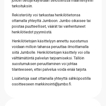
jolloin tietoja käytetään selosteissa määriteltyihin
tarkoituksiin.
Rekisteröity voi tarkastaa henkilötietonsa
ottamalla yhteyttä Jumboon. Jumbo oikaisee tai
poistaa puutteelliset, väärät tai vanhentuneet
henkilötiedot pyynnöstä.
Henkilötietojen käsittelyyn annettu suostumus
voidaan milloin tahansa peruuttaa ilmoittamalla
siitä Jumbolle. Henkilötietojen käsittely voi olla
välttämätöntä palvelun tarjoamiseksi. Tällöin
suostumuksen peruuttaminen voi johtaa
tilanteeseen, ettei palvelua voida enää tarjota.
Lisätietoja saat ottamalla yhteyttä sähköpostilla
osoitteeseen markkinointi@jumbo.fi.