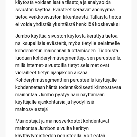
käytöstä voidaan laatia tilastoja ja analysoida
sivuston käyttöä. Evästeet keräävät anonyymia
tietoa verkkosivuston liikenteestä. Tällaista tietoa
ei voida yhdistää yksittäistä henkilöä koskevaksi.
Jumbo käyttää sivuston käytöstä kerättyä tietoa,
ns. kaupallisia evästeitä, myös tietylle selaimelle
kohdennetun mainonnan tuottamiseen. Tiedoista
luodaan kohderyhmäsegmenttejä sen perusteella,
millä internet-sivustoilla tietyt selaimet ovat
vierailleet tietyn ajanjakson aikana.
Kohderyhmäsegmenttien perusteella käyttäjälle
kohdennetaan häntä todennäköisesti kiinnostavaa
mainontaa. Jumbo pystyy näin näyttämään
käyttäjälle ajankohtaisia ja hyödyllisiä
mainosviestejä.
Mainostajat ja mainosverkostot kohdentavat
mainontaa Jumbon sivuilta kerätyn
käyttäytymistiedon perusteella. Voit estää