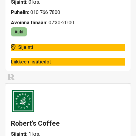
Sijainti:
0 krs.
Puhelin:
010 766 7800
Avoinna tänään:
07:30-20:00
Auki
Sijainti
Liikkeen lisätiedot
R
Robert's Coffee
Sijainti:
1 krs.