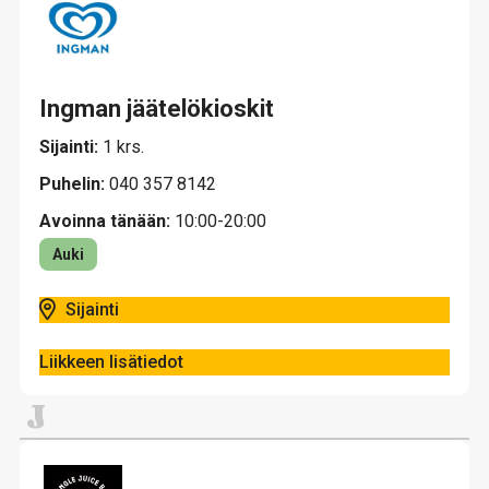
Ingman jäätelökioskit
Sijainti:
1 krs.
Puhelin:
040 357 8142
Avoinna tänään:
10:00-20:00
Auki
Sijainti
Liikkeen lisätiedot
J