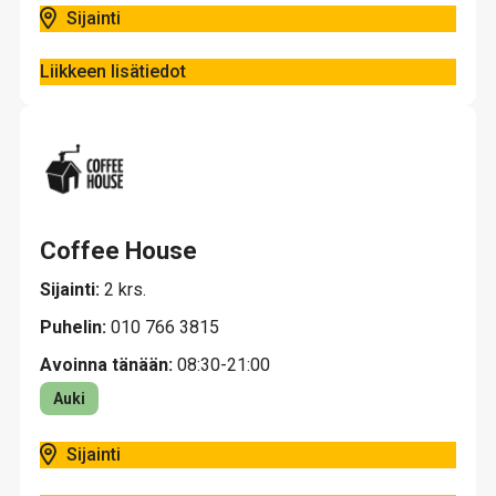
Sijainti
Liikkeen lisätiedot
Coffee House
Sijainti:
2 krs.
Puhelin:
010 766 3815
Avoinna tänään:
08:30-21:00
Auki
Sijainti