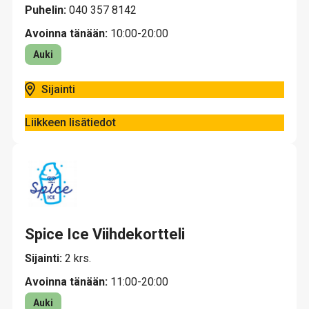
Puhelin:
040 357 8142
Avoinna tänään:
10:00-20:00
Auki
Sijainti
Liikkeen lisätiedot
Spice Ice Viihdekortteli
Sijainti:
2 krs.
Avoinna tänään:
11:00-20:00
Auki