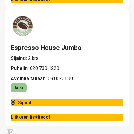
Espresso House Jumbo
Sijainti:
2 krs.
Puhelin:
020 730 1220
Avoinna tänään:
09:00-21:00
Auki
Sijainti
Liikkeen lisätiedot
F