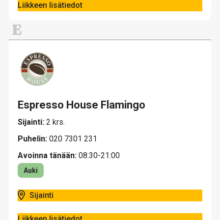
Liikkeen lisätiedot
E
Espresso House Flamingo
Sijainti:
2 krs.
Puhelin:
020 7301 231
Avoinna tänään:
08:30-21:00
Auki
Sijainti
Liikkeen lisätiedot