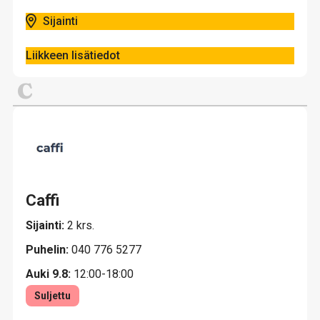
Sijainti
Liikkeen lisätiedot
C
Caffi
Sijainti:
2 krs.
Puhelin:
040 776 5277
Auki 9.8:
12:00-18:00
Suljettu