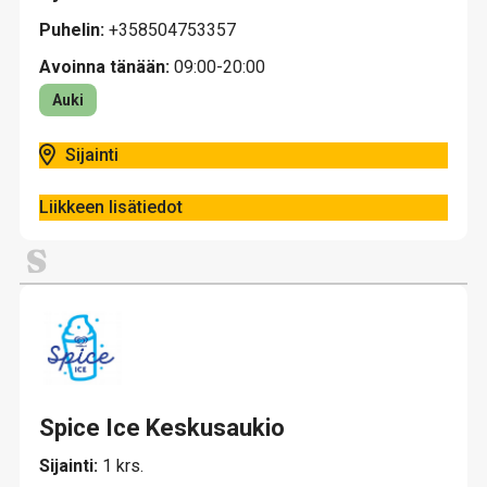
Puhelin:
+358504753357
Avoinna tänään:
09:00-20:00
Auki
Sijainti
Liikkeen lisätiedot
S
Spice Ice Keskusaukio
Sijainti:
1 krs.