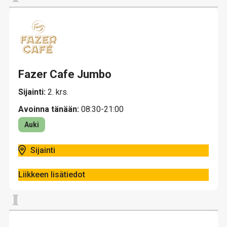
Fazer Cafe Jumbo
Sijainti:
2. krs.
Avoinna tänään:
08:30-21:00
Auki
Sijainti
Liikkeen lisätiedot
I