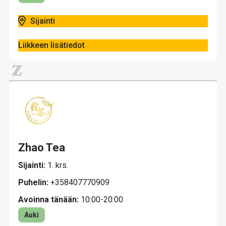
Sijainti
Liikkeen lisätiedot
Z
Zhao Tea
Sijainti:
1. krs.
Puhelin:
+358407770909
Avoinna tänään:
10:00-20:00
Auki