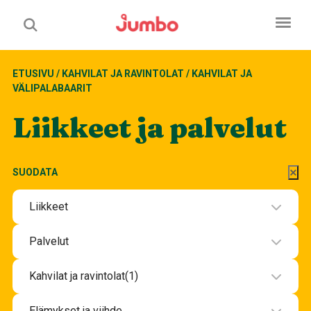
ETUSIVU
/
KAHVILAT JA RAVINTOLAT
/
KAHVILAT JA
VÄLIPALABAARIT
Liikkeet ja palvelut
SUODATA
Liikkeet
Elektroniikka
Palvelut
Kauneus ja terveys
Hotelli
Kahvilat ja ravintolat
(1)
Korut ja lahjatavarat
Kauneus ja hyvinvointipalvelut
Iltaravintolat K-18
Koti ja Sisustaminen
Elämykset ja viihde