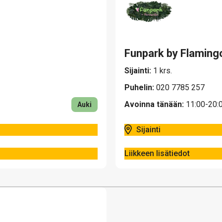
Funpark by Flaming
Sijainti:
1 krs.
Puhelin:
020 7785 257
Avoinna tänään:
11:00-20:
Auki
Sijainti
Liikkeen lisätiedot