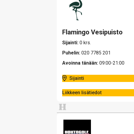
Flamingo Vesipuisto
Sijainti:
0 krs.
Puhelin:
020 7785 201
Avoinna tänään:
09:00-21:00
Sijainti
Liikkeen lisätiedot
H