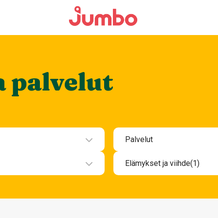
a palvelut
Palvelut
Hotelli
Elämykset ja viihde
(1)
Kauneus ja hyvinvoint
Elämykset ja viihde
Muut palvelut