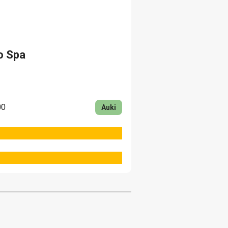
o Spa
00
Auki