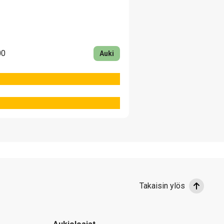
00
Auki
Takaisin ylös