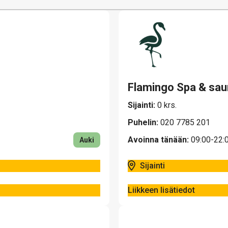
Flamingo Spa & sa
Sijainti:
0 krs.
Puhelin:
020 7785 201
Avoinna tänään:
09:00-22:
Auki
Sijainti
Liikkeen lisätiedot