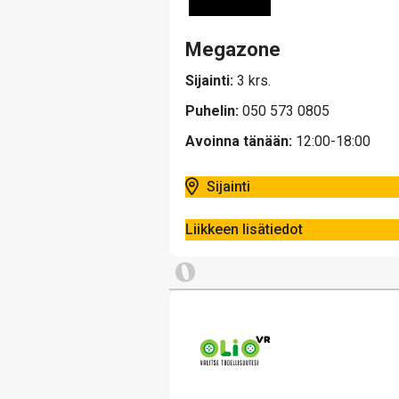
Megazone
Sijainti:
3 krs.
Puhelin:
050 573 0805
Avoinna tänään:
12:00-18:00
Sijainti
Liikkeen lisätiedot
O