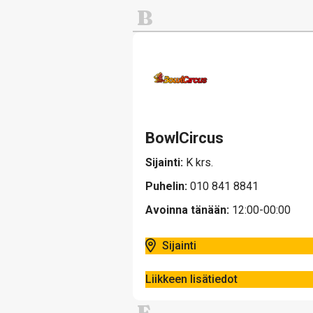
Lemmikit
B
Ravintolat
Muoti ja pukeutuminen
Tavaratalot ja päivittäistava
Vapaa-aika, urheilu ja lelut
BowlCircus
Sijainti:
K krs.
Puhelin:
010 841 8841
Avoinna tänään:
12:00-00:00
Sijainti
Liikkeen lisätiedot
F