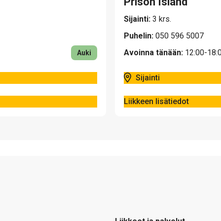
Prison Island
Sijainti:
3 krs.
Puhelin:
050 596 5007
Avoinna tänään:
12:00-18:
Auki
Sijainti
Liikkeen lisätiedot