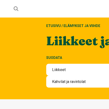
ETUSIVU
/
ELÄMYKSET JA VIIHDE
Liikkeet j
SUODATA
Liikkeet
Elektroniikka
Kahvilat ja ravintolat
Kauneus ja terveys
Iltaravintolat K-18
Korut ja lahjatavarat
Kahvilat ja välipalabaarit
Koti ja Sisustaminen
Lounas