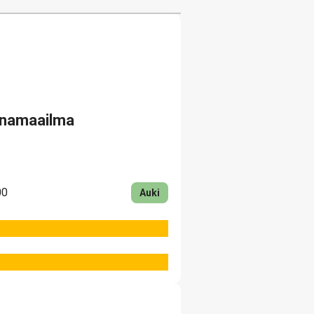
unamaailma
00
Auki