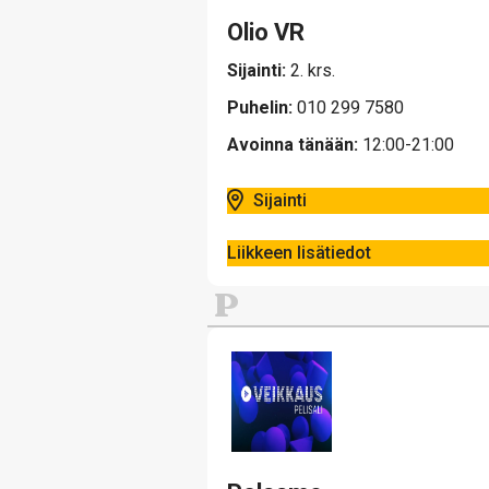
Olio VR
Sijainti:
2. krs.
Puhelin:
010 299 7580
Avoinna tänään:
12:00-21:00
Sijainti
Liikkeen lisätiedot
P