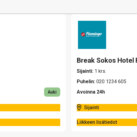
rat
Break Sokos Hotel 
Sijainti:
1 krs.
Puhelin:
020 1234 605
Avoinna 24h
Auki
Sijainti
Liikkeen lisätiedot