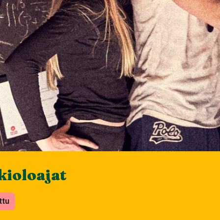
ioloajat
ttu