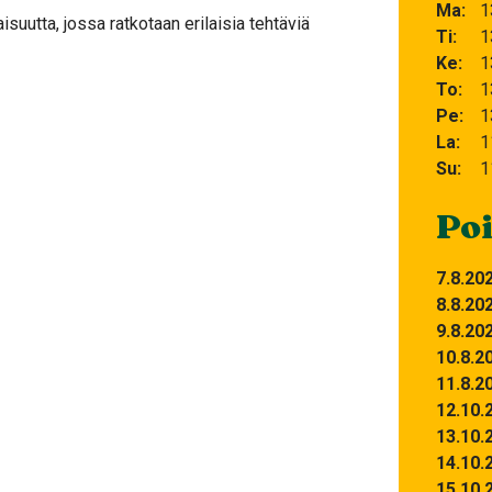
Ma
1
uutta, jossa ratkotaan erilaisia tehtäviä
Ti
1
Ke
1
To
1
Pe
1
La
1
Su
1
Poi
7.8.20
8.8.20
9.8.20
10.8.2
11.8.2
12.10.
13.10.
14.10.
15.10.