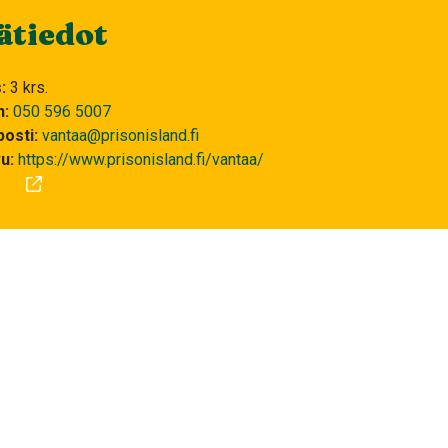
ätiedot
s
3 krs.
n
050 596 5007
osti
vantaa@prisonisland.fi
vu
https://www.prisonisland.fi/vantaa/