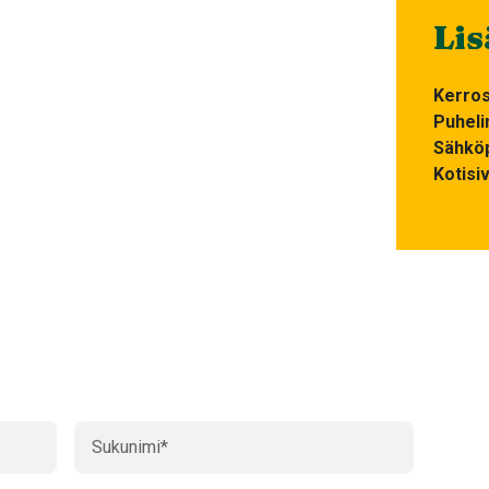
Lis
Kerro
Puheli
Sähköp
Kotisi