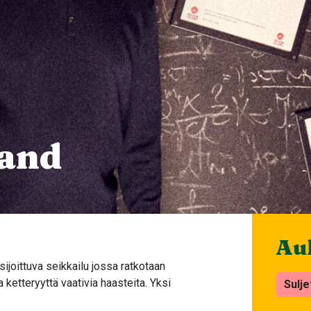
land
Auk
ijoittuva seikkailu jossa ratkotaan
a ketteryyttä vaativia haasteita. Yksi
Sulje