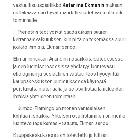
vastuullisuuspäällikkö
Katariina Ekmanin
mukaan
mittakaava suo hyvät mahdollisuudet vastuulliselle
toiminnalle.
– Pienetkin teot voivat saada aikaan suuren
kerrannaisvaikutuksen, kun niitä on tekemässä suuri
joukko ihmisiä, Ekman sanoo.
Ekmaninmukaan Anundin mosaiikkitaideteoksessa
ja sen luomisprosessissa yhdistyy luontevasti
ekologinen ja sosiaalinen vastuu: teos hyödyntää
kauppakeskuksen uudistuksessa käytöstä
poistunutta materiaalia ja se osallistaa lähialueiden
ihmisiä yhteiseen toimintaan.
– Jumbo-Flamingo on monen vantaalaisen
kohtaamispaikka. Yhteisön osallistaminen on meille
luonteva tapa kantaa vastuuta, Ekman sanoo.
Kauppakeskuksessa on toteutettu ja tullaan