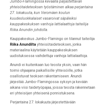
Jumbo-Flamingossa keväällä paljastettavan
yhteisötaideteoksen työstäminen alkaa perjantaina
27. lokakuuta, kun Veromäen koulun
kuudesluokkalaiset vasaroivat säpäleiksi
kauppakeskuksen vanhoja lattialaattoja taiteilija
Riika Anundin johdolla.
Kauppakeskus Jumbo-Flamingo on tilannut taiteilija
Riika Anundilta
yhteisötaideteoksen, jonka
materiaalina käytetään kauppakeskuksen
uudistuksessa vaihdettuja vanhoja lattialaattoja.
Anundi ei kuitenkaan luo teosta yksin, vaan hän
toimii ohjaajana paikallisille yhteisöille, jotka
osallistuvat teoksen rakentamiseen. Anundi
järjestää Jumbo-Flamingossa syksyn ja kevään
aikana viisi taidetyöpajaa, joissa teosta rakennetaan
eri yhteisöjen yhteisenä ponnistuksena.
Perjantaina 27. lokakuuta järjestettävään