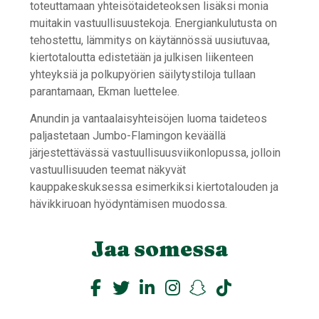
toteuttamaan yhteisötaideteoksen lisäksi monia
muitakin vastuullisuustekoja. Energiankulutusta on
tehostettu, lämmitys on käytännössä uusiutuvaa,
kiertotaloutta edistetään ja julkisen liikenteen
yhteyksiä ja polkupyörien säilytystiloja tullaan
parantamaan, Ekman luettelee.
Anundin ja vantaalaisyhteisöjen luoma taideteos
paljastetaan Jumbo-Flamingon keväällä
järjestettävässä vastuullisuusviikonlopussa, jolloin
vastuullisuuden teemat näkyvät
kauppakeskuksessa esimerkiksi kiertotalouden ja
hävikkiruoan hyödyntämisen muodossa.
Jaa somessa