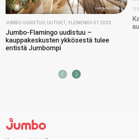
YL
Ka
JUMBO UUDISTUU, UUTISET, YLEINEN
|
05.07.2023
au
Jumbo-Flamingo uudistuu –
kauppakeskusten ykkösestä tulee
entistä Jumbompi