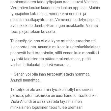
ensimmäiseen taidetyöpajaan osallistuvat Vantaan
Veromäen koulun kuudennen luokan oppilaat. Muihin
työpajoihin kutsutaan esimerkiksi seniori- ja
maahanmuuttajayhteisöjä. Viimeinen taidetyöpaja on
avoin kaikille Jumbo-Flamingon asiakkaille. Valmis
teos paljastetaan keväällä.
Taidetyöpajoissa ei ole kyse mistään eteerisestä
luonnostelusta. Anundin mukaan kuudesluokkalaiset
pääsevät heti tositoimiin, sillä ennen kuin mosaiikki-
tyylistä taideteosta pääsee rakentamaan, pitää
vanhat lattialaatat särkeä vasaralla.
– Sehän voi olla ihan terapeuttistakin hommaa,
Anundi naurahtaa.
Taiteilija ei ole aiemmin työskennellyt mosaiikin
parissa, joten tekniikka on uusi hänelle itselleenkin.
Vielä Anundi ei osaa vastata täysin siihen,
minkälainen lopullinen teos tulee olemaan.