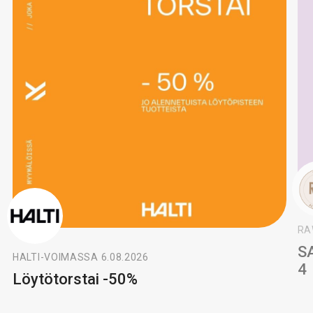
RA
S
HALTI
-
VOIMASSA 6.08.2026
4
Löytötorstai -50%