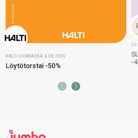
RA
S
HALTI
-
VOIMASSA 6.08.2026
-
Löytötorstai -50%