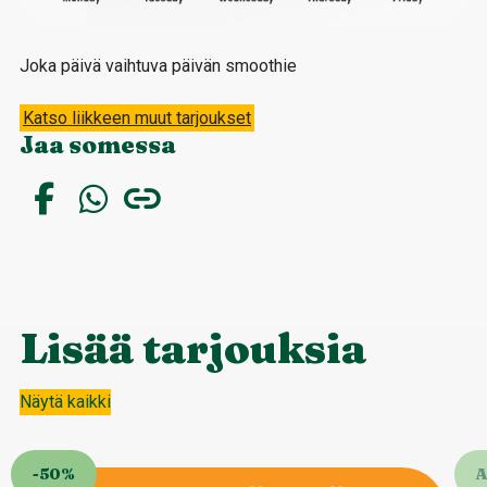
Joka päivä vaihtuva päivän smoothie
Katso liikkeen muut tarjoukset
Jaa somessa
Lisää tarjouksia
Näytä kaikki
-50%
A