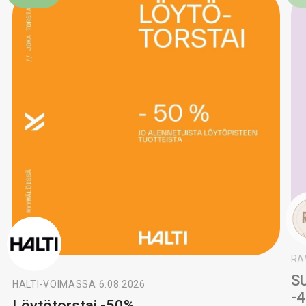
RA
S
HALTI
-
VOIMASSA 6.08.2026
-
Löytötorstai -50%