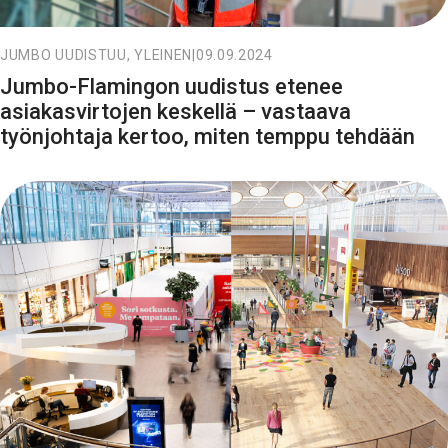
JUMBO UUDISTUU, YLEINEN
|
09.09.2024
Jumbo-Flamingon uudistus etenee
asiakasvirtojen keskellä – vastaava
työnjohtaja kertoo, miten temppu tehdään