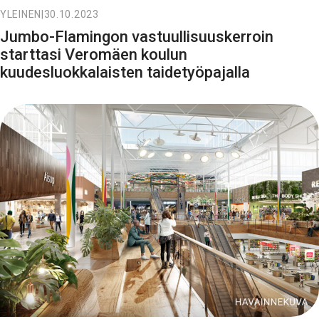
YLEINEN
|
30.10.2023
Jumbo-Flamingon vastuullisuuskerroin
starttasi Veromäen koulun
kuudesluokkalaisten taidetyöpajalla