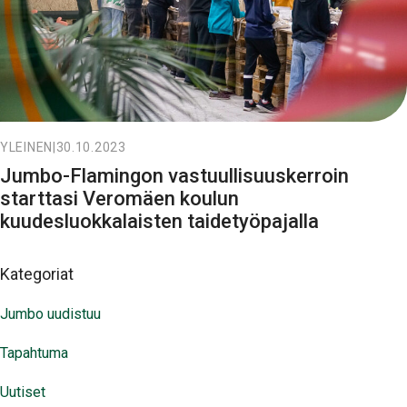
YLEINEN
|
30.10.2023
Jumbo-Flamingon vastuullisuuskerroin
starttasi Veromäen koulun
kuudesluokkalaisten taidetyöpajalla
Kategoriat
Jumbo uudistuu
Tapahtuma
Uutiset