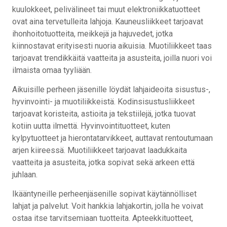
kuulokkeet, pelivälineet tai muut elektroniikkatuotteet
ovat aina tervetulleita lahjoja. Kauneusliikkeet tarjoavat
ihonhoitotuotteita, meikkejä ja hajuvedet, jotka
kiinnostavat erityisesti nuoria aikuisia. Muotiliikkeet taas
tarjoavat trendikkäitä vaatteita ja asusteita, joilla nuori voi
ilmaista omaa tyyliään.
Aikuisille perheen jäsenille löydät lahjaideoita sisustus-,
hyvinvointi- ja muotiliikkeistä. Kodinsisustusliikkeet
tarjoavat koristeita, astioita ja tekstiilejä, jotka tuovat
kotiin uutta ilmettä. Hyvinvointituotteet, kuten
kylpytuotteet ja hierontatarvikkeet, auttavat rentoutumaan
arjen kiireessä. Muotiliikkeet tarjoavat laadukkaita
vaatteita ja asusteita, jotka sopivat sekä arkeen että
juhlaan.
Ikääntyneille perheenjäsenille sopivat käytännölliset
lahjat ja palvelut. Voit hankkia lahjakortin, jolla he voivat
ostaa itse tarvitsemiaan tuotteita. Apteekkituotteet,