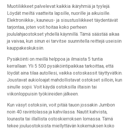
Muotiliikkeet palvelevat kaikkia ikäryhmiä ja tyylejä.
Löydät meiltä vaatteita lapsille, nuorille ja aikuisille.
Elektroniikka-, kauneus- ja sisustusliikkeet täydentävät
tarjontaa, joten voit hoitaa koko perheen
joululahjaostokset yhdellä käynnillä. Tämä säästää aikaa
ja vaivaa, kun sinun ei tarvitse suunnitella reittejä useisiin
kauppakeskuksiin.
Pysäköinti on meillä helppoa ja ilmaista 5 tuntia
kerrallaan. Yli 5 500 pysäköintipaikkaa tarkoittaa, että
löydät aina tilaa autollesi, vaikka ostoskassit täyttyvätkin.
Joustavat aukioloajat mahdollistavat ostokset silloin, kun
sinulle sopii. Voit käydä ostoksilla iltaisin tai
viikonloppuisin työkiireiden jälkeen.
Kun väsyt ostoksiin, voit pitää tauon jossakin Jumbon
noin 40 ravintolassa ja kahvilassa. Nautit kahvista,
lounasta tai illallista ostoskierroksen lomassa. Tämä
tekee jouluostoksista miellyttävän kokemuksen koko