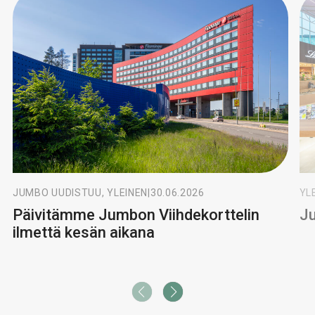
JUMBO UUDISTUU, YLEINEN
|
30.06.2026
YL
Päivitämme Jumbon Viihdekorttelin
Ju
ilmettä kesän aikana