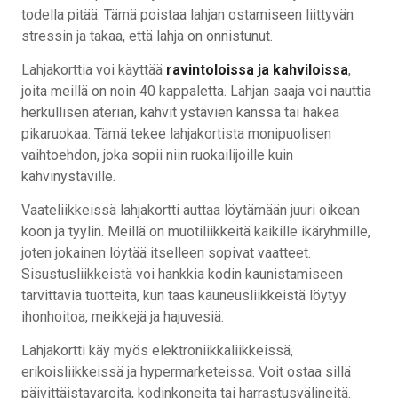
todella pitää. Tämä poistaa lahjan ostamiseen liittyvän
stressin ja takaa, että lahja on onnistunut.
Lahjakorttia voi käyttää
ravintoloissa ja kahviloissa
,
joita meillä on noin 40 kappaletta. Lahjan saaja voi nauttia
herkullisen aterian, kahvit ystävien kanssa tai hakea
pikaruokaa. Tämä tekee lahjakortista monipuolisen
vaihtoehdon, joka sopii niin ruokailijoille kuin
kahvinystäville.
Vaateliikkeissä lahjakortti auttaa löytämään juuri oikean
koon ja tyylin. Meillä on muotiliikkeitä kaikille ikäryhmille,
joten jokainen löytää itselleen sopivat vaatteet.
Sisustusliikkeistä voi hankkia kodin kaunistamiseen
tarvittavia tuotteita, kun taas kauneusliikkeistä löytyy
ihonhoitoa, meikkejä ja hajuvesiä.
Lahjakortti käy myös elektroniikkaliikkeissä,
erikoisliikkeissä ja hypermarketeissa. Voit ostaa sillä
päivittäistavaroita, kodinkoneita tai harrastusvälineitä.