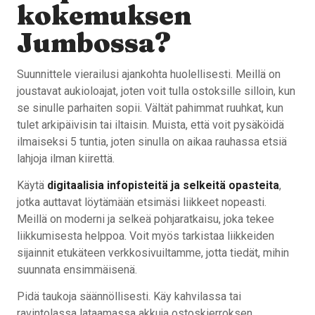
kokemuksen
Jumbossa?
Suunnittele vierailusi ajankohta huolellisesti. Meillä on
joustavat aukioloajat, joten voit tulla ostoksille silloin, kun
se sinulle parhaiten sopii. Vältät pahimmat ruuhkat, kun
tulet arkipäivisin tai iltaisin. Muista, että voit pysäköidä
ilmaiseksi 5 tuntia, joten sinulla on aikaa rauhassa etsiä
lahjoja ilman kiirettä.
Käytä
digitaalisia infopisteitä ja selkeitä opasteita
,
jotka auttavat löytämään etsimäsi liikkeet nopeasti.
Meillä on moderni ja selkeä pohjaratkaisu, joka tekee
liikkumisesta helppoa. Voit myös tarkistaa liikkeiden
sijainnit etukäteen verkkosivuiltamme, jotta tiedät, mihin
suunnata ensimmäisenä.
Pidä taukoja säännöllisesti. Käy kahvilassa tai
ravintolassa lataamassa akkuja ostoskierroksen