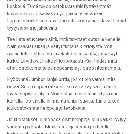
keskellä. Tämä tekee ostoksista miellyttävämmän
kokemuksen, eikä väsymys pääse yllättämään.
Lapsiperheille tauot ovat tärkeitä, koska ne pitävät lapset
tyytyväisinä ja jaksavina.
Tee lista etukäteen siitä, mitä tarvitset ostaa ja kenelle.
Näin säästät aikaa ja vältyt turhalta kiertelystä. Voit
suunnitella reittiisi eri liikekohteiden kautta, jotta käyt
kaikki tarvittavat liikkeet tehokkaasti. Kun tiedät, mitä
etsit, ostoksista tulee nopeampia ja stressittömämpiä.
Hyödynnä Jumbon lahjakorttia, jos et ole varma, mitä
ostaa. Se on nopea ratkaisu, kun aika käy vähiin tai et
löydä sopivaa lahjaa. Voit ostaa useamman lahjakortin
kerralla, jos sinulla on monta lahjan saajaa. Tämä tekee
jouluostoksista helppoja ja tehokkaita.
Jouluostokset Jumbossa ovat helppoja, kun kaikki löytyy
yhdestä paikasta. Meillä on lahjaideoita perheelle
kaikissa ikäryhmissä, ja Jumbon lahjakortti sopii kaikille,