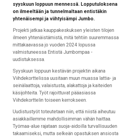
syyskuun loppuun mennessä. Lopputuloksena
on ilmeeltään ja tunnelmaltaan entistäkin
yhtenäisempi ja viihtyisämpi Jumbo.
Projekti jatkaa kauppakeskuksen yleisten tilojen
ilmeen yhtenäistämistä, mitä tehtiin suuremmassa
mittakaavassa jo vuoden 2024 lopussa
valmistuneessa Entistä Jumbompaa -
uudistuksessa.
Syyskuun loppuun kestävän projektin aikana
Viihdekorttelissa uusitaan muun muassa lattia- ja
seinälaattoja, valaistusta, alakattoja ja kaiteiden
käsijohteita. Työt rajoittuvat pääasiassa
Viihdekorttelin toiseen kerrokseen.
Uudistustyöt toteutetaan niin, että niistä aiheutuu
asiakkaillemme mahdollisimman vähän haittaa.
Työmaa-alue rajataan suoja-aidoilla turvallisuuden
takaamiseksi, mutta selkeän opastuksen ansiosta