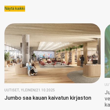
Näytä kaikki
UU
UUTISET, YLEINEN
|
21.10.2025
Ju
Jumbo saa kauan kaivatun kirjaston
ve
k