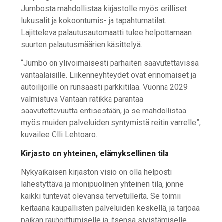
Jumbosta mahdollistaa kirjastolle myös erilliset
lukusalit ja kokoontumis- ja tapahtumatilat.
Lajitteleva palautusautomaatti tulee helpottamaan
suurten palautusmäärien käsittelyä.
“Jumbo on ylivoimaisesti parhaiten saavutettavissa
vantaalaisille. Liikenneyhteydet ovat erinomaiset ja
autoilijoille on runsaasti parkkitilaa. Vuonna 2029
valmistuva Vantaan ratikka parantaa
saavutettavuutta entisestään, ja se mahdollistaa
myös muiden palveluiden syntymistä reitin varrelle”,
kuvailee Olli Lehtoaro.
Kirjasto on yhteinen, elämyksellinen tila
Nykyaikaisen kirjaston visio on olla helposti
lähestyttävä ja monipuolinen yhteinen tila, jonne
kaikki tuntevat olevansa tervetulleita. Se toimii
keitaana kaupallisten palveluiden keskellä, ja tarjoaa
paikan rauhoittumiselle ja itsensä sivistämiselle.