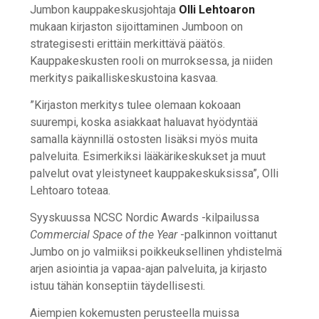
Jumbon kauppakeskusjohtaja
Olli Lehtoaron
mukaan kirjaston sijoittaminen Jumboon on
strategisesti erittäin merkittävä päätös.
Kauppakeskusten rooli on murroksessa, ja niiden
merkitys paikalliskeskustoina kasvaa.
”Kirjaston merkitys tulee olemaan kokoaan
suurempi, koska asiakkaat haluavat hyödyntää
samalla käynnillä ostosten lisäksi myös muita
palveluita. Esimerkiksi lääkärikeskukset ja muut
palvelut ovat yleistyneet kauppakeskuksissa”, Olli
Lehtoaro toteaa.
Syyskuussa NCSC Nordic Awards -kilpailussa
Commercial Space of the Year
-palkinnon voittanut
Jumbo on jo valmiiksi poikkeuksellinen yhdistelmä
arjen asiointia ja vapaa-ajan palveluita, ja kirjasto
istuu tähän konseptiin täydellisesti.
Aiempien kokemusten perusteella muissa