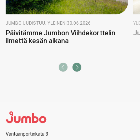
JUMBO UUDISTUU, YLEINEN
|
30.06.2026
YL
Päivitämme Jumbon Viihdekorttelin
Ju
ilmettä kesän aikana
Vantaanportinkatu 3