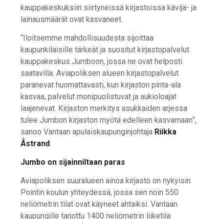
kauppakeskuksiin siirtyneissä kirjastoissa kävijä- ja
lainausmäärät ovat kasvaneet.
“Iloitsemme mahdollisuudesta sijoittaa
kaupunkilaisille tärkeät ja suositut kirjastopalvelut
kauppakeskus Jumboon, jossa ne ovat helposti
saatavilla. Aviapoliksen alueen kirjastopalvelut
paranevat huomattavasti, kun kirjaston pinta-ala
kasvaa, palvelut monipuolistuvat ja aukioloajat
laajenevat. Kirjaston merkitys asukkaiden arjessa
tulee Jumbon kirjaston myötä edelleen kasvamaan”,
sanoo Vantaan apulaiskaupunginjohtaja
Riikka
Åstrand
.
Jumbo on sijainniltaan paras
Aviapoliksen suuralueen ainoa kirjasto on nykyisin
Pointin koulun yhteydessä, jossa sen noin 550
neliömetrin tilat ovat käyneet ahtaiksi. Vantaan
kaupungille tarjottu 1400 neliömetrin liiketila