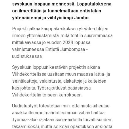
syyskuun loppuun mennessä. Lopputuloksena
on ilmeeltään ja tunnelmaltaan entistäkin
yhtenäisempi ja viihtyisämpi Jumbo.
Projekti jatkaa kauppakeskuksen yleisten tilojen
ilmeen yhtenäistämistä, mitä tehtiin suuremmassa
mittakaavassa jo vuoden 2024 lopussa
valmistuneessa Entistä Jumbompaa -
uudistuksessa.
Syyskuun loppuun kestävän projektin aikana
Viihdekorttelissa uusitaan muun muassa lattia- ja
seinälaattoja, valaistusta, alakattoja ja kaiteiden
käsijohteita. Työt rajoittuvat pääasiassa
Viihdekorttelin toiseen kerrokseen.
Uudistustyöt toteutetaan niin, että niistä aiheutuu
asiakkaillemme mahdollisimman vähän haittaa.
Työmaa-alue rajataan suoja-aidoilla turvallisuuden
takaamiseksi, mutta selkeän opastuksen ansiosta