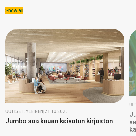
Show all
UU
UUTISET, YLEINEN
|
21.10.2025
Ju
Jumbo saa kauan kaivatun kirjaston
ve
k