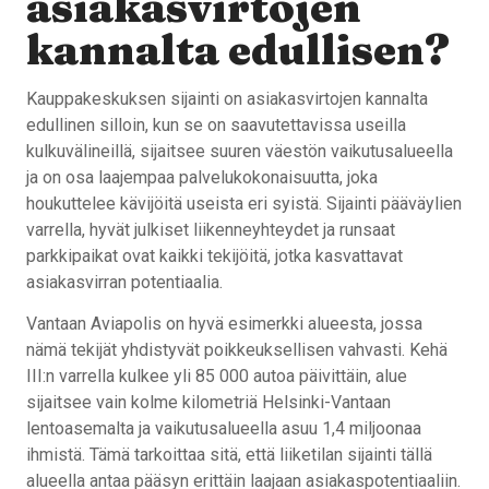
asiakasvirtojen
kannalta edullisen?
Kauppakeskuksen sijainti on asiakasvirtojen kannalta
edullinen silloin, kun se on saavutettavissa useilla
kulkuvälineillä, sijaitsee suuren väestön vaikutusalueella
ja on osa laajempaa palvelukokonaisuutta, joka
houkuttelee kävijöitä useista eri syistä. Sijainti pääväylien
varrella, hyvät julkiset liikenneyhteydet ja runsaat
parkkipaikat ovat kaikki tekijöitä, jotka kasvattavat
asiakasvirran potentiaalia.
Vantaan Aviapolis on hyvä esimerkki alueesta, jossa
nämä tekijät yhdistyvät poikkeuksellisen vahvasti. Kehä
III:n varrella kulkee yli 85 000 autoa päivittäin, alue
sijaitsee vain kolme kilometriä Helsinki-Vantaan
lentoasemalta ja vaikutusalueella asuu 1,4 miljoonaa
ihmistä. Tämä tarkoittaa sitä, että liiketilan sijainti tällä
alueella antaa pääsyn erittäin laajaan asiakaspotentiaaliin.