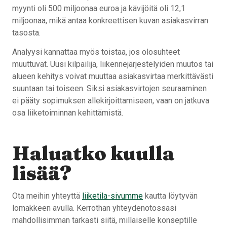
myynti oli 500 miljoonaa euroa ja kävijöitä oli 12,1
miljoonaa, mikä antaa konkreettisen kuvan asiakasvirran
tasosta.
Analyysi kannattaa myös toistaa, jos olosuhteet
muuttuvat. Uusi kilpailija, liikennejärjestelyiden muutos tai
alueen kehitys voivat muuttaa asiakasvirtaa merkittävästi
suuntaan tai toiseen. Siksi asiakasvirtojen seuraaminen
ei pääty sopimuksen allekirjoittamiseen, vaan on jatkuva
osa liiketoiminnan kehittämistä.
Haluatko kuulla
lisää?
Ota meihin yhteyttä
liiketila-sivumme
kautta löytyvän
lomakkeen avulla. Kerrothan yhteydenotossasi
mahdollisimman tarkasti siitä, millaiselle konseptille