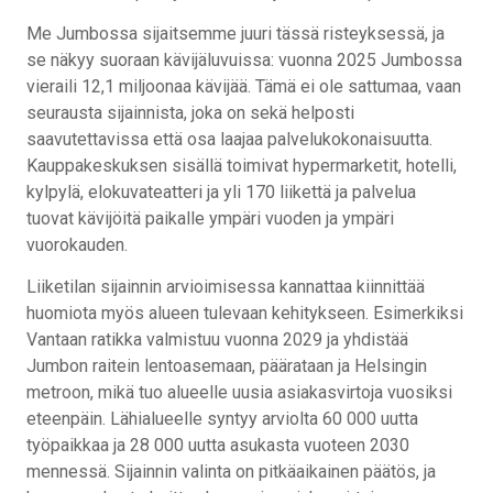
Me Jumbossa sijaitsemme juuri tässä risteyksessä, ja
se näkyy suoraan kävijäluvuissa: vuonna 2025 Jumbossa
vieraili 12,1 miljoonaa kävijää. Tämä ei ole sattumaa, vaan
seurausta sijainnista, joka on sekä helposti
saavutettavissa että osa laajaa palvelukokonaisuutta.
Kauppakeskuksen sisällä toimivat hypermarketit, hotelli,
kylpylä, elokuvateatteri ja yli 170 liikettä ja palvelua
tuovat kävijöitä paikalle ympäri vuoden ja ympäri
vuorokauden.
Liiketilan sijainnin arvioimisessa kannattaa kiinnittää
huomiota myös alueen tulevaan kehitykseen. Esimerkiksi
Vantaan ratikka valmistuu vuonna 2029 ja yhdistää
Jumbon raitein lentoasemaan, päärataan ja Helsingin
metroon, mikä tuo alueelle uusia asiakasvirtoja vuosiksi
eteenpäin. Lähialueelle syntyy arviolta 60 000 uutta
työpaikkaa ja 28 000 uutta asukasta vuoteen 2030
mennessä. Sijainnin valinta on pitkäaikainen päätös, ja