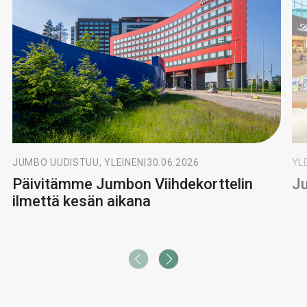
JUMBO UUDISTUU, YLEINEN
|
30.06.2026
YL
Päivitämme Jumbon Viihdekorttelin
Ju
ilmettä kesän aikana