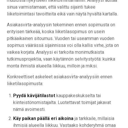
muutosta nykyiseen liiketoimintamalliin. Analyysi auttaa
sinua varmistamaan, että valittu sijainti tukee
liiketoimintasi tavoitteita eikä vain näytä hyvältä kartalla.
Asiakasvirta-analyysin tekeminen ennen sopimusta on
erityisen tärkeää, koska liiketilasopimus on usein
pitkäaikainen sitoumus. Vuoden tai useamman vuoden
sopimus väärässä sijainnissa voi olla kallis virhe, jota on
vaikea korjata. Analyysi ei tarkoita monimutkaista
tutkimusprojektia, vaan käytännön selvitystyötä: kuinka
monta ihmistä alueella liikkuu, milloin ja miksi.
Konkreettiset askeleet asiakasvirta-analyysiin ennen
liiketilasopimusta:
Pyydä kävijätilastot
kauppakeskukselta tai
kiinteistönomistajalta. Luotettavat toimijat jakavat
nämä avoimesti.
Käy paikan päällä eri aikoina
ja tarkkaile, millaisia
ihmisiä alueella liikkuu. Vastaako kohderyhmä omaa