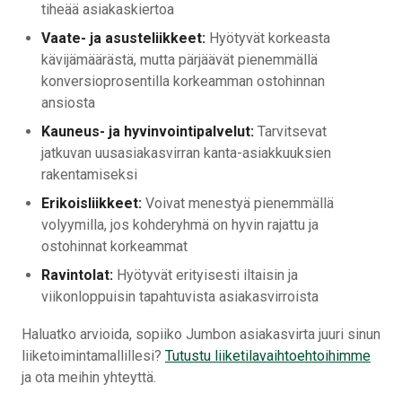
tiheää asiakaskiertoa
Vaate- ja asusteliikkeet:
Hyötyvät korkeasta
kävijämäärästä, mutta pärjäävät pienemmällä
konversioprosentilla korkeamman ostohinnan
ansiosta
Kauneus- ja hyvinvointipalvelut:
Tarvitsevat
jatkuvan uusasiakasvirran kanta-asiakkuuksien
rakentamiseksi
Erikoisliikkeet:
Voivat menestyä pienemmällä
volyymilla, jos kohderyhmä on hyvin rajattu ja
ostohinnat korkeammat
Ravintolat:
Hyötyvät erityisesti iltaisin ja
viikonloppuisin tapahtuvista asiakasvirroista
Haluatko arvioida, sopiiko Jumbon asiakasvirta juuri sinun
liiketoimintamallillesi?
Tutustu liiketilavaihtoehtoihimme
ja ota meihin yhteyttä.