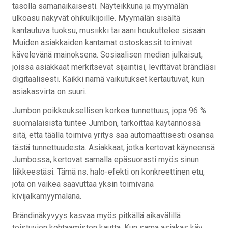
tasolla samanaikaisesti. Näyteikkuna ja myymälän
ulkoasu näkyvät ohikulkijoille. Myymälän sisältä
kantautuva tuoksu, musiikki tai ääni houkuttelee sisään.
Muiden asiakkaiden kantamat ostoskassit toimivat
kävelevänä mainoksena. Sosiaalisen median julkaisut,
joissa asiakkaat merkitsevät sijaintisi, levittävät brändiäsi
digitaalisesti. Kaikki nämä vaikutukset kertautuvat, kun
asiakasvirta on suuri.
Jumbon poikkeuksellisen korkea tunnettuus, jopa 96 %
suomalaisista tuntee Jumbon, tarkoittaa käytännössä
sitä, että täällä toimiva yritys saa automaattisesti osansa
tästä tunnettuudesta. Asiakkaat, jotka kertovat käyneensä
Jumbossa, kertovat samalla epäsuorasti myös sinun
liikkeestäsi. Tämä ns. halo-efekti on konkreettinen etu,
jota on vaikea saavuttaa yksin toimivana
kivijalkamyymälänä.
Brändinäkyvyys kasvaa myös pitkällä aikavälillä
toistuvien kohtaamisten kautta. Kun sama asiakas käy