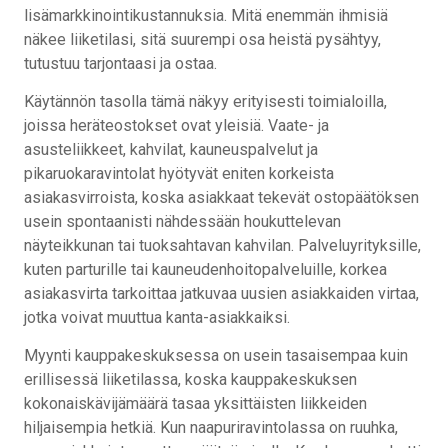
lisämarkkinointikustannuksia. Mitä enemmän ihmisiä
näkee liiketilasi, sitä suurempi osa heistä pysähtyy,
tutustuu tarjontaasi ja ostaa.
Käytännön tasolla tämä näkyy erityisesti toimialoilla,
joissa heräteostokset ovat yleisiä. Vaate- ja
asusteliikkeet, kahvilat, kauneuspalvelut ja
pikaruokaravintolat hyötyvät eniten korkeista
asiakasvirroista, koska asiakkaat tekevät ostopäätöksen
usein spontaanisti nähdessään houkuttelevan
näyteikkunan tai tuoksahtavan kahvilan. Palveluyrityksille,
kuten parturille tai kauneudenhoitopalveluille, korkea
asiakasvirta tarkoittaa jatkuvaa uusien asiakkaiden virtaa,
jotka voivat muuttua kanta-asiakkaiksi.
Myynti kauppakeskuksessa on usein tasaisempaa kuin
erillisessä liiketilassa, koska kauppakeskuksen
kokonaiskävijämäärä tasaa yksittäisten liikkeiden
hiljaisempia hetkiä. Kun naapuriravintolassa on ruuhka,