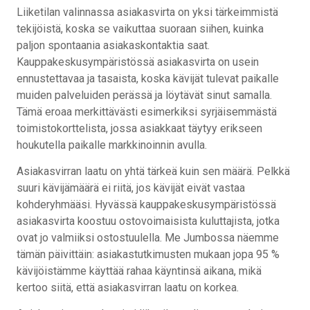
Liiketilan valinnassa asiakasvirta on yksi tärkeimmistä
tekijöistä, koska se vaikuttaa suoraan siihen, kuinka
paljon spontaania asiakaskontaktia saat.
Kauppakeskusympäristössä asiakasvirta on usein
ennustettavaa ja tasaista, koska kävijät tulevat paikalle
muiden palveluiden perässä ja löytävät sinut samalla.
Tämä eroaa merkittävästi esimerkiksi syrjäisemmästä
toimistokorttelista, jossa asiakkaat täytyy erikseen
houkutella paikalle markkinoinnin avulla.
Asiakasvirran laatu on yhtä tärkeä kuin sen määrä. Pelkkä
suuri kävijämäärä ei riitä, jos kävijät eivät vastaa
kohderyhmääsi. Hyvässä kauppakeskusympäristössä
asiakasvirta koostuu ostovoimaisista kuluttajista, jotka
ovat jo valmiiksi ostostuulella. Me Jumbossa näemme
tämän päivittäin: asiakastutkimusten mukaan jopa 95 %
kävijöistämme käyttää rahaa käyntinsä aikana, mikä
kertoo siitä, että asiakasvirran laatu on korkea.