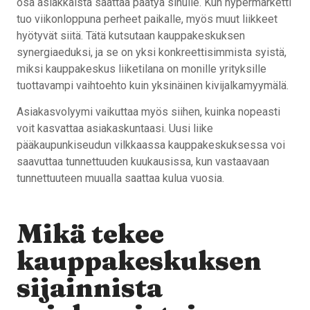
osa asiakkaista saattaa päätyä sinulle. Kun hypermarketti
tuo viikonloppuna perheet paikalle, myös muut liikkeet
hyötyvät siitä. Tätä kutsutaan kauppakeskuksen
synergiaeduksi, ja se on yksi konkreettisimmista syistä,
miksi kauppakeskus liiketilana on monille yrityksille
tuottavampi vaihtoehto kuin yksinäinen kivijalkamyymälä.
Asiakasvolyymi vaikuttaa myös siihen, kuinka nopeasti
voit kasvattaa asiakaskuntaasi. Uusi liike
pääkaupunkiseudun vilkkaassa kauppakeskuksessa voi
saavuttaa tunnettuuden kuukausissa, kun vastaavaan
tunnettuuteen muualla saattaa kulua vuosia.
Mikä tekee
kauppakeskuksen
sijainnista