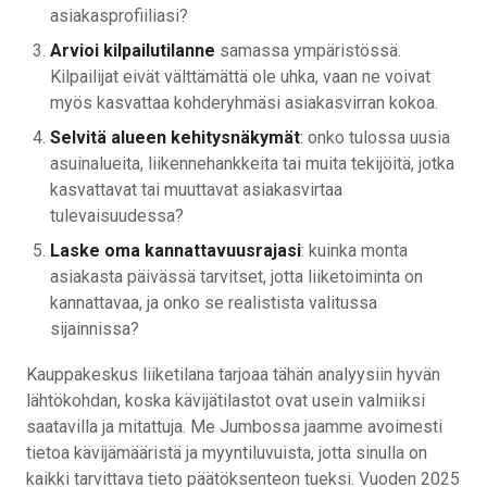
asiakasprofiiliasi?
Arvioi kilpailutilanne
samassa ympäristössä.
Kilpailijat eivät välttämättä ole uhka, vaan ne voivat
myös kasvattaa kohderyhmäsi asiakasvirran kokoa.
Selvitä alueen kehitysnäkymät
: onko tulossa uusia
asuinalueita, liikennehankkeita tai muita tekijöitä, jotka
kasvattavat tai muuttavat asiakasvirtaa
tulevaisuudessa?
Laske oma kannattavuusrajasi
: kuinka monta
asiakasta päivässä tarvitset, jotta liiketoiminta on
kannattavaa, ja onko se realistista valitussa
sijainnissa?
Kauppakeskus liiketilana tarjoaa tähän analyysiin hyvän
lähtökohdan, koska kävijätilastot ovat usein valmiiksi
saatavilla ja mitattuja. Me Jumbossa jaamme avoimesti
tietoa kävijämääristä ja myyntiluvuista, jotta sinulla on
kaikki tarvittava tieto päätöksenteon tueksi. Vuoden 2025