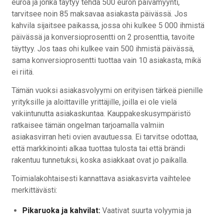
euroa ja jonka täytyy tehdä 500 euron päivämyynti,
tarvitsee noin 85 maksavaa asiakasta päivässä. Jos
kahvila sijaitsee paikassa, jossa ohi kulkee 5 000 ihmistä
päivässä ja konversioprosentti on 2 prosenttia, tavoite
täyttyy. Jos taas ohi kulkee vain 500 ihmistä päivässä,
sama konversioprosentti tuottaa vain 10 asiakasta, mikä
ei riitä.
Tämän vuoksi asiakasvolyymi on erityisen tärkeä pienille
yrityksille ja aloittaville yrittäjille, joilla ei ole vielä
vakiintunutta asiakaskuntaa. Kauppakeskusympäristö
ratkaisee tämän ongelman tarjoamalla valmiin
asiakasvirran heti ovien avautuessa. Ei tarvitse odottaa,
että markkinointi alkaa tuottaa tulosta tai että brändi
rakentuu tunnetuksi, koska asiakkaat ovat jo paikalla.
Toimialakohtaisesti kannattava asiakasvirta vaihtelee
merkittävästi:
Pikaruoka ja kahvilat:
Vaativat suurta volyymia ja