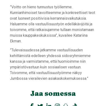
”Voitto on hieno tunnustus työllemme.
Kunnianhimoiset tavoitteemme ja konkreettiset teot
ovat luoneet positiivisia kerrannaisvaikutuksia.
Haluamme olla vastuullisuustyön edelläkävijöitä ja
toivomme, että ratkaisujamme tullaan monistamaan
muissa kauppakeskuksissa”, kuvailee Katariina
Ekman.
”Tulevaisuudessa jatkamme vastuullisuuden
kehittämistä edelleen yhdessä sidosryhmiemme
kanssa ja varmistamme, että huomioimme niin
ympäristövastuun kuin sosiaalisen vastuun.
Toivomme, että vastuullisuustyömme näkyy
Jumbossa vierailevien asiakaskokemuksessa.”
Jaa somessa