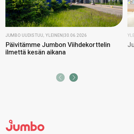
JUMBO UUDISTUU, YLEINEN
|
30.06.2026
YL
Päivitämme Jumbon Viihdekorttelin
Ju
ilmettä kesän aikana