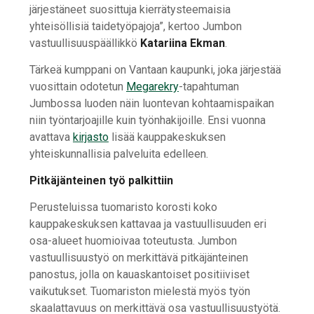
järjestäneet suosittuja kierrätysteemaisia
yhteisöllisiä taidetyöpajoja”, kertoo Jumbon
vastuullisuuspäällikkö
Katariina Ekman
.
Tärkeä kumppani on Vantaan kaupunki, joka järjestää
vuosittain odotetun
Megarekry
-tapahtuman
Jumbossa luoden näin luontevan kohtaamispaikan
niin työntarjoajille kuin työnhakijoille. Ensi vuonna
avattava
kirjasto
lisää kauppakeskuksen
yhteiskunnallisia palveluita edelleen.
Pitkäjänteinen työ palkittiin
Perusteluissa tuomaristo korosti koko
kauppakeskuksen kattavaa ja vastuullisuuden eri
osa-alueet huomioivaa toteutusta. Jumbon
vastuullisuustyö on merkittävä pitkäjänteinen
panostus, jolla on kauaskantoiset positiiviset
vaikutukset. Tuomariston mielestä myös työn
skaalattavuus on merkittävä osa vastuullisuustyötä.