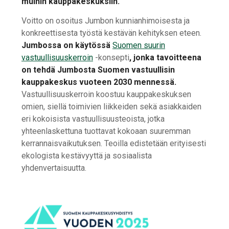
muihin kauppakeskuksiin.
Voitto on osoitus Jumbon kunnianhimoisesta ja
konkreettisesta työstä kestävän kehityksen eteen.
Jumbossa on käytössä
Suomen suurin
vastuullisuuskerroin
-konsepti
, jonka tavoitteena
on tehdä Jumbosta Suomen vastuullisin
kauppakeskus vuoteen 2030 mennessä.
Vastuullisuuskerroin koostuu kauppakeskuksen
omien, siellä toimivien liikkeiden sekä asiakkaiden
eri kokoisista vastuullisuusteoista, jotka
yhteenlaskettuna tuottavat kokoaan suuremman
kerrannaisvaikutuksen. Teoilla edistetään erityisesti
ekologista kestävyyttä ja sosiaalista
yhdenvertaisuutta.