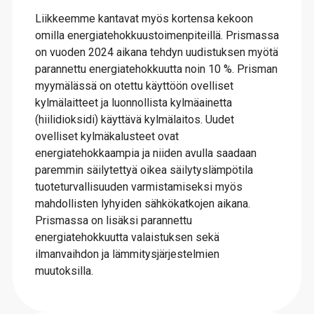
Liikkeemme kantavat myös kortensa kekoon
omilla energiatehokkuustoimenpiteillä. Prismassa
on vuoden 2024 aikana tehdyn uudistuksen myötä
parannettu energiatehokkuutta noin 10 %. Prisman
myymälässä on otettu käyttöön ovelliset
kylmälaitteet ja luonnollista kylmäainetta
(hiilidioksidi) käyttävä kylmälaitos. Uudet
ovelliset kylmäkalusteet ovat
energiatehokkaampia ja niiden avulla saadaan
paremmin säilytettyä oikea säilytyslämpötila
tuoteturvallisuuden varmistamiseksi myös
mahdollisten lyhyiden sähkökatkojen aikana.
Prismassa on lisäksi parannettu
energiatehokkuutta valaistuksen sekä
ilmanvaihdon ja lämmitysjärjestelmien
muutoksilla.