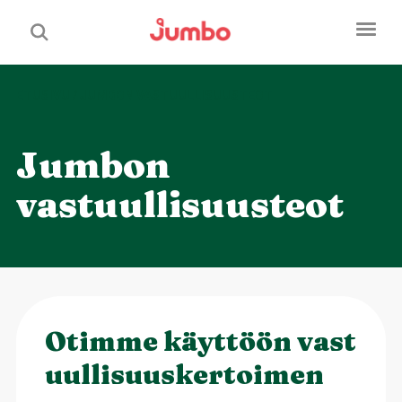
ETUSIVU
/
JUMBON VASTUULLISUUSTEOT
Jumbon
vastuullisuusteot
Otimme käyttöön vast
uullisuuskertoimen