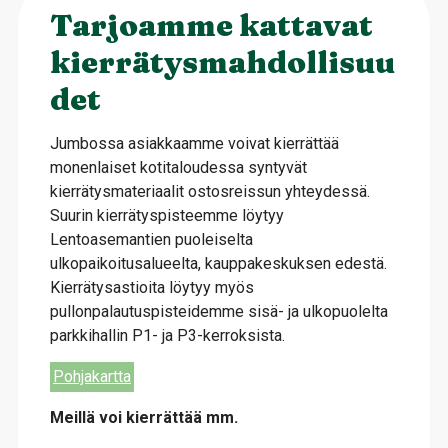
Tarjoamme kattavat
kierrätysmahdollisuu
det
Jumbossa asiakkaamme voivat kierrättää
monenlaiset kotitaloudessa syntyvät
kierrätysmateriaalit ostosreissun yhteydessä.
Suurin kierrätyspisteemme löytyy
Lentoasemantien puoleiselta
ulkopaikoitusalueelta, kauppakeskuksen edestä.
Kierrätysastioita löytyy myös
pullonpalautuspisteidemme sisä- ja ulkopuolelta
parkkihallin P1- ja P3-kerroksista.
Pohjakartta
Meillä voi kierrättää mm.