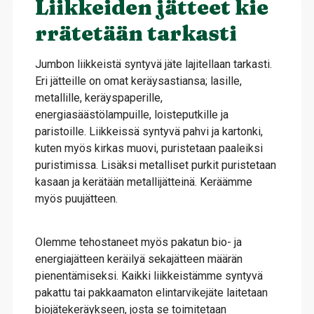
Liikkeiden jätteet kie
rrätetään tarkasti
Jumbon liikkeistä syntyvä jäte lajitellaan tarkasti.
Eri jätteille on omat keräysastiansa; lasille,
metallille, keräyspaperille,
energiasäästölampuille, loisteputkille ja
paristoille. Liikkeissä syntyvä pahvi ja kartonki,
kuten myös kirkas muovi, puristetaan paaleiksi
puristimissa. Lisäksi metalliset purkit puristetaan
kasaan ja kerätään metallijätteinä. Keräämme
myös puujätteen.
Olemme tehostaneet myös pakatun bio- ja
energiajätteen keräilyä sekajätteen määrän
pienentämiseksi. Kaikki liikkeistämme syntyvä
pakattu tai pakkaamaton elintarvikejäte laitetaan
biojätekeräykseen, josta se toimitetaan