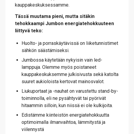
kauppakeskuksessamme.
Tässä muutama pieni, mutta sitäkin
tehokkaampi Jumbon energiatehokkuuteen
liittyvä teko:
Huolto- ja porraskäytävissä on liiketunnistimet
sähkön säästämiseksi.
Jumbossa käytetään nykyisin vain led-
lamppuja. Olemme myös poistaneet
kauppakeskuksemme julkisivusta sekä katolta
suuret aukioloista kertovat mainosvalot.
Liukuportaat ja -nauhat on varustettu stand-by-
toiminnolla, eli ne pysähtyvät tai pyörivät
hitaammin silloin, kun niissä ei ole kulkijoita.
Edistämme kiinteistön energiatehokkuutta
optimoimalla ilmanvaihtoa, lämmitystä ja
viilennystä