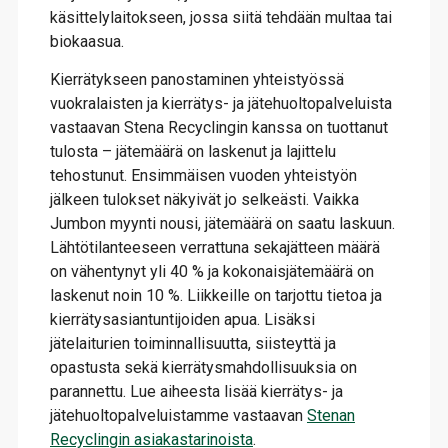
käsittelylaitokseen, jossa siitä tehdään multaa tai
biokaasua.
Kierrätykseen panostaminen yhteistyössä
vuokralaisten ja kierrätys- ja jätehuoltopalveluista
vastaavan Stena Recyclingin kanssa on tuottanut
tulosta – jätemäärä on laskenut ja lajittelu
tehostunut. Ensimmäisen vuoden yhteistyön
jälkeen tulokset näkyivät jo selkeästi. Vaikka
Jumbon myynti nousi, jätemäärä on saatu laskuun.
Lähtötilanteeseen verrattuna sekajätteen määrä
on vähentynyt yli 40 % ja kokonaisjätemäärä on
laskenut noin 10 %. Liikkeille on tarjottu tietoa ja
kierrätysasiantuntijoiden apua. Lisäksi
jätelaiturien toiminnallisuutta, siisteyttä ja
opastusta sekä kierrätysmahdollisuuksia on
parannettu. Lue aiheesta lisää kierrätys- ja
jätehuoltopalveluistamme vastaavan
Stenan
Recyclingin asiakastarinoista
.