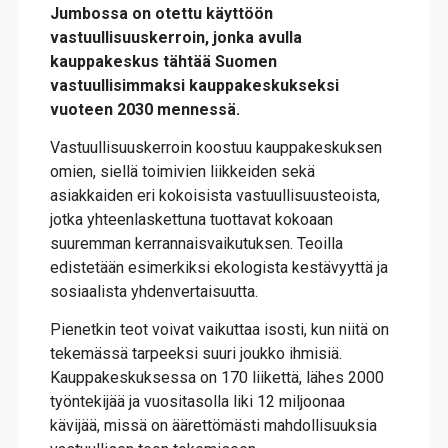
Jumbossa on otettu käyttöön
vastuullisuuskerroin, jonka avulla
kauppakeskus tähtää Suomen
vastuullisimmaksi kauppakeskukseksi
vuoteen 2030 mennessä.
Vastuullisuuskerroin koostuu kauppakeskuksen
omien, siellä toimivien liikkeiden sekä
asiakkaiden eri kokoisista vastuullisuusteoista,
jotka yhteenlaskettuna tuottavat kokoaan
suuremman kerrannaisvaikutuksen. Teoilla
edistetään esimerkiksi ekologista kestävyyttä ja
sosiaalista yhdenvertaisuutta.
Pienetkin teot voivat vaikuttaa isosti, kun niitä on
tekemässä tarpeeksi suuri joukko ihmisiä.
Kauppakeskuksessa on 170 liikettä, lähes 2000
työntekijää ja vuositasolla liki 12 miljoonaa
kävijää, missä on äärettömästi mahdollisuuksia