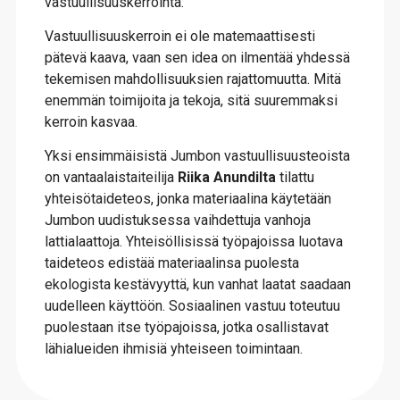
vastuullisuuskerrointa.
Vastuullisuuskerroin ei ole matemaattisesti
pätevä kaava, vaan sen idea on ilmentää yhdessä
tekemisen mahdollisuuksien rajattomuutta. Mitä
enemmän toimijoita ja tekoja, sitä suuremmaksi
kerroin kasvaa.
Yksi ensimmäisistä Jumbon vastuullisuusteoista
on vantaalaistaiteilija
Riika Anundilta
tilattu
yhteisötaideteos, jonka materiaalina käytetään
Jumbon uudistuksessa vaihdettuja vanhoja
lattialaattoja. Yhteisöllisissä työpajoissa luotava
taideteos edistää materiaalinsa puolesta
ekologista kestävyyttä, kun vanhat laatat saadaan
uudelleen käyttöön. Sosiaalinen vastuu toteutuu
puolestaan itse työpajoissa, jotka osallistavat
lähialueiden ihmisiä yhteiseen toimintaan.