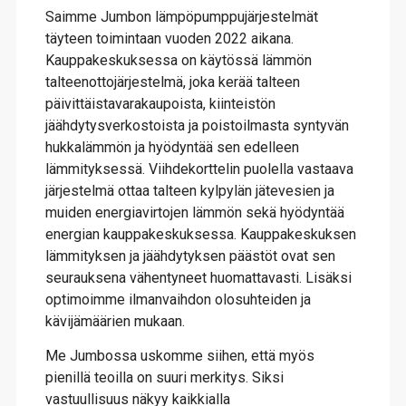
Saimme Jumbon lämpöpumppujärjestelmät
täyteen toimintaan vuoden 2022 aikana.
Kauppakeskuksessa on käytössä lämmön
talteenottojärjestelmä, joka kerää talteen
päivittäistavarakaupoista, kiinteistön
jäähdytysverkostoista ja poistoilmasta syntyvän
hukkalämmön ja hyödyntää sen edelleen
lämmityksessä. Viihdekorttelin puolella vastaava
järjestelmä ottaa talteen kylpylän jätevesien ja
muiden energiavirtojen lämmön sekä hyödyntää
energian kauppakeskuksessa. Kauppakeskuksen
lämmityksen ja jäähdytyksen päästöt ovat sen
seurauksena vähentyneet huomattavasti. Lisäksi
optimoimme ilmanvaihdon olosuhteiden ja
kävijämäärien mukaan.
Me Jumbossa uskomme siihen, että myös
pienillä teoilla on suuri merkitys. Siksi
vastuullisuus näkyy kaikkialla