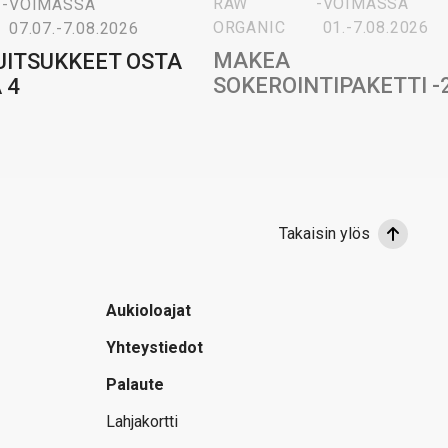
RAW
-
VOIMASSA
-
VOIMASSA
ORGANIC
01.-7.08.2026
07.07.-7.08.2026
MAKEA
UITSUKKEET OSTA
SOKEROINTIPAKETTI -
 4
Takaisin ylös
Aukioloajat
Yhteystiedot
Palaute
Lahjakortti