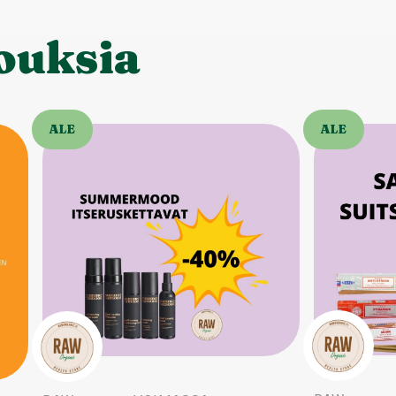
jouksia
ALE
ALE