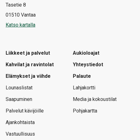
Tasetie 8
01510 Vantaa
Katso kartalla
Liikkeet ja palvelut
Aukioloajat
Kahvilat ja ravintolat
Yhteystiedot
Elämykset ja viihde
Palaute
Lounaslistat
Lahjakortti
Saapuminen
Media ja kokoustilat
Palvelut kävijöille
Pohjakartta
Ajankohtaista
Vastuullisuus