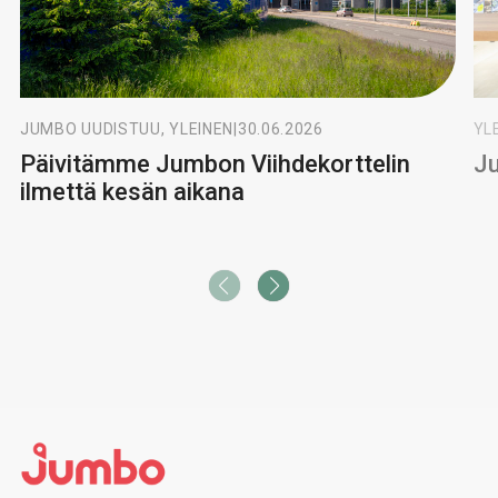
JUMBO UUDISTUU, YLEINEN
|
30.06.2026
YL
Päivitämme Jumbon Viihdekorttelin
Ju
ilmettä kesän aikana