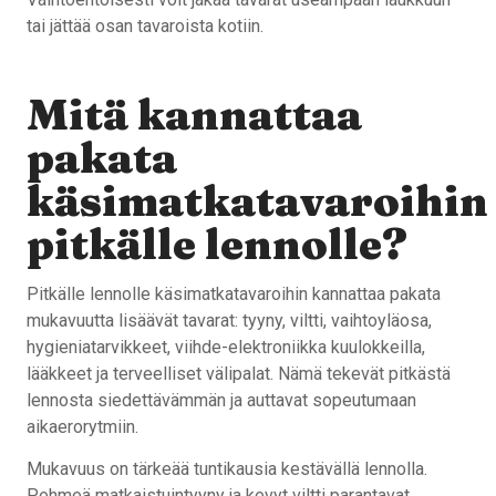
tai jättää osan tavaroista kotiin.
Mitä kannattaa
pakata
käsimatkatavaroihin
pitkälle lennolle?
Pitkälle lennolle käsimatkatavaroihin kannattaa pakata
mukavuutta lisäävät tavarat: tyyny, viltti, vaihtoyläosa,
hygieniatarvikkeet, viihde-elektroniikka kuulokkeilla,
lääkkeet ja terveelliset välipalat. Nämä tekevät pitkästä
lennosta siedettävämmän ja auttavat sopeutumaan
aikaerorytmiin.
Mukavuus on tärkeää tuntikausia kestävällä lennolla.
Pehmeä matkaistuintyyny ja kevyt viltti parantavat