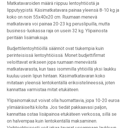
Matkatavaroiden määrä riippuu lentoyhtiöstä ja
lipputyypistä. Käsimatkatavara painaa yleensä 8-10 kg ja
koko on noin 55x40x20 cm. Ruumaan menevä
matkatavara voi painaa 20-23 kg peruslipuilla, mutta
business-luokassa raja on usein 32 kg. Ylipainosta
peritään lisämaksuja.
Budjettilentoyhtiöillä säännöt ovat tiukempia kuin
perinteisissä lentoyhtiöissä. Monet budjettifirmat
veloittavat erikseen jopa ruumaan menevästä
matkatavarasta, kun taas isommilla yhtiöillä yksi laukku
kuuluu usein lipun hintaan. Käsimatkatavaran koko
mitataan yleensä lentokentällä erikoistelineessä, joten
kannattaa varmistaa mitat etukäteen.
Ylipainomaksut voivat olla huomattavia, jopa 10-20 euroa
ylimääräiseltä kilolta. Jos tiedät pakkaavasi paljon,
kannattaa ostaa lisäpainoa etukäteen verkossa, sillä se
on halvempaa kuin lentokentällä maksaminen.
Vaihtoehtoisesti voit jakaa tavarat useampaan laukkuun