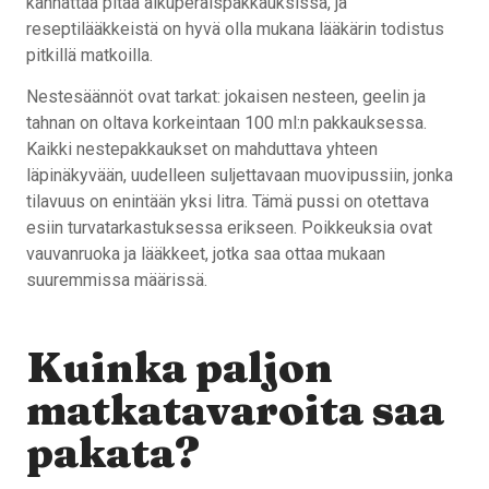
kannattaa pitää alkuperäispakkauksissa, ja
reseptilääkkeistä on hyvä olla mukana lääkärin todistus
pitkillä matkoilla.
Nestesäännöt ovat tarkat: jokaisen nesteen, geelin ja
tahnan on oltava korkeintaan 100 ml:n pakkauksessa.
Kaikki nestepakkaukset on mahduttava yhteen
läpinäkyvään, uudelleen suljettavaan muovipussiin, jonka
tilavuus on enintään yksi litra. Tämä pussi on otettava
esiin turvatarkastuksessa erikseen. Poikkeuksia ovat
vauvanruoka ja lääkkeet, jotka saa ottaa mukaan
suuremmissa määrissä.
Kuinka paljon
matkatavaroita saa
pakata?