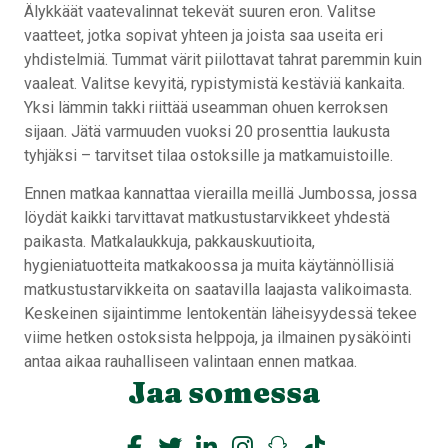
Älykkäät vaatevalinnat tekevät suuren eron. Valitse
vaatteet, jotka sopivat yhteen ja joista saa useita eri
yhdistelmiä. Tummat värit piilottavat tahrat paremmin kuin
vaaleat. Valitse kevyitä, rypistymistä kestäviä kankaita.
Yksi lämmin takki riittää useamman ohuen kerroksen
sijaan. Jätä varmuuden vuoksi 20 prosenttia laukusta
tyhjäksi – tarvitset tilaa ostoksille ja matkamuistoille.
Ennen matkaa kannattaa vierailla meillä Jumbossa, jossa
löydät kaikki tarvittavat matkustustarvikkeet yhdestä
paikasta. Matkalaukkuja, pakkauskuutioita,
hygieniatuotteita matkakoossa ja muita käytännöllisiä
matkustustarvikkeita on saatavilla laajasta valikoimasta.
Keskeinen sijaintimme lentokentän läheisyydessä tekee
viime hetken ostoksista helppoja, ja ilmainen pysäköinti
antaa aikaa rauhalliseen valintaan ennen matkaa.
Jaa somessa