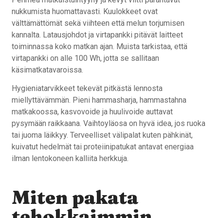
nukkumista huomattavasti. Kuulokkeet ovat
välttämättömät sekä viihteen että melun torjumisen
kannalta. Latausjohdot ja virtapankki pitävät laitteet
toiminnassa koko matkan ajan. Muista tarkistaa, että
virtapankki on alle 100 Wh, jotta se sallitaan
käsimatkatavaroissa.
Hygieniatarvikkeet tekevät pitkästä lennosta
miellyttävämmän. Pieni hammasharja, hammastahna
matkakoossa, kasvovoide ja huulivoide auttavat
pysymään raikkaana. Vaihtoyläosa on hyvä idea, jos ruoka
tai juoma läikkyy. Terveelliset välipalat kuten pähkinät,
kuivatut hedelmät tai proteiinipatukat antavat energiaa
ilman lentokoneen kalliita herkkuja.
Miten pakata
tehokkaimmin