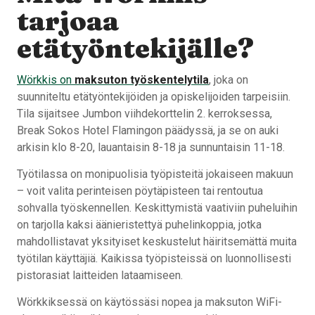
tarjoaa
etätyöntekijälle?
Wörkkis on
maksuton työskentelytila
, joka on
suunniteltu etätyöntekijöiden ja opiskelijoiden tarpeisiin.
Tila sijaitsee Jumbon viihdekorttelin 2. kerroksessa,
Break Sokos Hotel Flamingon päädyssä, ja se on auki
arkisin klo 8-20, lauantaisin 8-18 ja sunnuntaisin 11-18.
Työtilassa on monipuolisia työpisteitä jokaiseen makuun
– voit valita perinteisen pöytäpisteen tai rentoutua
sohvalla työskennellen. Keskittymistä vaativiin puheluihin
on tarjolla kaksi äänieristettyä puhelinkoppia, jotka
mahdollistavat yksityiset keskustelut häiritsemättä muita
työtilan käyttäjiä. Kaikissa työpisteissä on luonnollisesti
pistorasiat laitteiden lataamiseen.
Wörkkiksessä on käytössäsi nopea ja maksuton WiFi-