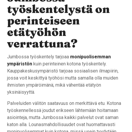
työskentelystä on
perinteiseen
etätyöhön
verrattuna?
Jumbossa työskentely tarjoaa
monipuolisemman
ympäristön
kuin perinteinen kotona työskentely.
Kauppakeskusympäristö tarjoaa sosiaalisen ilmapiirin,
jossa voit keskittyä työhösi mutta samalla olla muiden
ihmisten ympäröimänä, mikä vähentää etätyön
yksinäisyyttä.
Palveluiden välitön saatavuus on merkittävä etu. Kotona
työskennellessä joudut erikseen lähtemään hoitamaan
asiointeja, mutta Jumbossa kaikki palvelut ovat saman
katon alla. Lounasmahdollisuudet ovat huomattavasti
monipuolisemmat kuin kotona, missä usein tyydytään