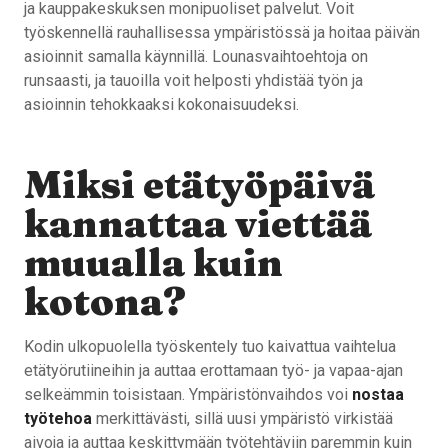
ja kauppakeskuksen monipuoliset palvelut. Voit
työskennellä rauhallisessa ympäristössä ja hoitaa päivän
asioinnit samalla käynnillä. Lounasvaihtoehtoja on
runsaasti, ja tauoilla voit helposti yhdistää työn ja
asioinnin tehokkaaksi kokonaisuudeksi.
Miksi etätyöpäivä
kannattaa viettää
muualla kuin
kotona?
Kodin ulkopuolella työskentely tuo kaivattua vaihtelua
etätyörutiineihin ja auttaa erottamaan työ- ja vapaa-ajan
selkeämmin toisistaan. Ympäristönvaihdos voi
nostaa
työtehoa
merkittävästi, sillä uusi ympäristö virkistää
aivoja ja auttaa keskittymään työtehtäviin paremmin kuin