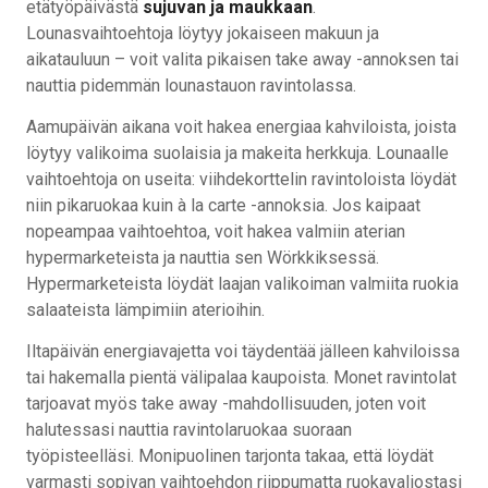
etätyöpäivästä
sujuvan ja maukkaan
.
Lounasvaihtoehtoja löytyy jokaiseen makuun ja
aikatauluun – voit valita pikaisen take away -annoksen tai
nauttia pidemmän lounastauon ravintolassa.
Aamupäivän aikana voit hakea energiaa kahviloista, joista
löytyy valikoima suolaisia ja makeita herkkuja. Lounaalle
vaihtoehtoja on useita: viihdekorttelin ravintoloista löydät
niin pikaruokaa kuin à la carte -annoksia. Jos kaipaat
nopeampaa vaihtoehtoa, voit hakea valmiin aterian
hypermarketeista ja nauttia sen Wörkkiksessä.
Hypermarketeista löydät laajan valikoiman valmiita ruokia
salaateista lämpimiin aterioihin.
Iltapäivän energiavajetta voi täydentää jälleen kahviloissa
tai hakemalla pientä välipalaa kaupoista. Monet ravintolat
tarjoavat myös take away -mahdollisuuden, joten voit
halutessasi nauttia ravintolaruokaa suoraan
työpisteelläsi. Monipuolinen tarjonta takaa, että löydät
varmasti sopivan vaihtoehdon riippumatta ruokavaliostasi