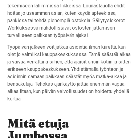
tekemiseen lähimmissä liikkeissä. Lounastauolla ehdit
hoitaa jo useamman asian, kuten käydä apteekissa,
pankissa tai tehdä pienempiä ostoksia. Säilytyslokerot
Wörkkiksessä mahdollistavat ostosten jättämisen
turvalliseen paikkaan työpäivän ajaksi.
Työpäivän jälkeen voit jatkaa asiointia ilman kiirettä, kun
olet jo valmiiksi kauppakeskuksessa. Tämä säästää aikaa
ja vaivaa verrattuna siihen, että ajaisit ensin kotiin ja sitten
erikseen kauppakeskukseen. Yhdistämällä työnteon ja
asioinnin samaan paikkaan säästät myös matka-aikaa ja
bensakuluja. Tehokas ajankäyttö jättää enemmän vapaa-
aikaa iltaan, kun päivän velvollisuudet on hoidettu yhdellä
kertaa.
Mitä etuja
Jumbossa