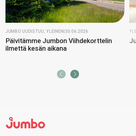
JUMBO UUDISTUU, YLEINEN
|
30.06.2026
YL
Päivitämme Jumbon Viihdekorttelin
Ju
ilmettä kesän aikana