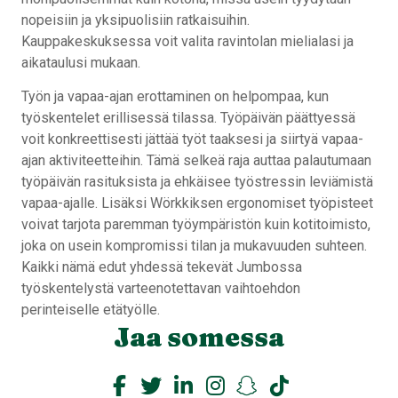
nopeisiin ja yksipuolisiin ratkaisuihin.
Kauppakeskuksessa voit valita ravintolan mielialasi ja
aikataulusi mukaan.
Työn ja vapaa-ajan erottaminen on helpompaa, kun
työskentelet erillisessä tilassa. Työpäivän päättyessä
voit konkreettisesti jättää työt taaksesi ja siirtyä vapaa-
ajan aktiviteetteihin. Tämä selkeä raja auttaa palautumaan
työpäivän rasituksista ja ehkäisee työstressin leviämistä
vapaa-ajalle. Lisäksi Wörkkiksen ergonomiset työpisteet
voivat tarjota paremman työympäristön kuin kotitoimisto,
joka on usein kompromissi tilan ja mukavuuden suhteen.
Kaikki nämä edut yhdessä tekevät Jumbossa
työskentelystä varteenotettavan vaihtoehdon
perinteiselle etätyölle.
Jaa somessa