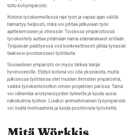
tuttu kotiympäristö.
Kotona työskennellessä raja työn ja vapaa-ajan välillä
hämärtyy helposti, mikä voi johtaa jatkuvaan työn
ajattelemiseen ja stressiin. Toisessa ympäristössä
työskentely auttaa pitämään nämä elämänalueet erillään.
Työpäivän päättyessä voit konkreettisesti jättää työasiat
taaksesi poistuessasi työtilasta.
Sosiaalinen ympäristö on myös tärkeä tekijä
hyvinvoinnille. Etätyö kotona voi olla yksinäistä, mutta
julkisessa työtilassa olet muiden ihmisten ympäröimä,
vaikka työskentelisitkin omien projektien parissa. Tämä
voi vähentää eristyneisyyden tunnetta ja tuoda uusia
näkökulmia työhön. Lisäksi ammattimainen työympäristö
voi lisätä motivaatiota ja luoda positiivista työvirettä.
Mitä Wörkkis