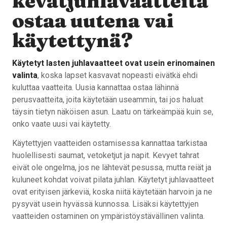
kevätjuhlavaatteita
ostaa uutena vai
käytettynä?
Käytetyt lasten juhlavaatteet ovat usein erinomainen
valinta
, koska lapset kasvavat nopeasti eivätkä ehdi
kuluttaa vaatteita. Uusia kannattaa ostaa lähinnä
perusvaatteita, joita käytetään useammin, tai jos haluat
täysin tietyn näköisen asun. Laatu on tärkeämpää kuin se,
onko vaate uusi vai käytetty.
Käytettyjen vaatteiden ostamisessa kannattaa tarkistaa
huolellisesti saumat, vetoketjut ja napit. Kevyet tahrat
eivät ole ongelma, jos ne lähtevät pesussa, mutta reiät ja
kuluneet kohdat voivat pilata juhlan. Käytetyt juhlavaatteet
ovat erityisen järkeviä, koska niitä käytetään harvoin ja ne
pysyvät usein hyvässä kunnossa. Lisäksi käytettyjen
vaatteiden ostaminen on ympäristöystävällinen valinta.