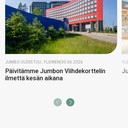
JUMBO UUDISTUU, YLEINEN
|
30.06.2026
YL
Päivitämme Jumbon Viihdekorttelin
Ju
ilmettä kesän aikana