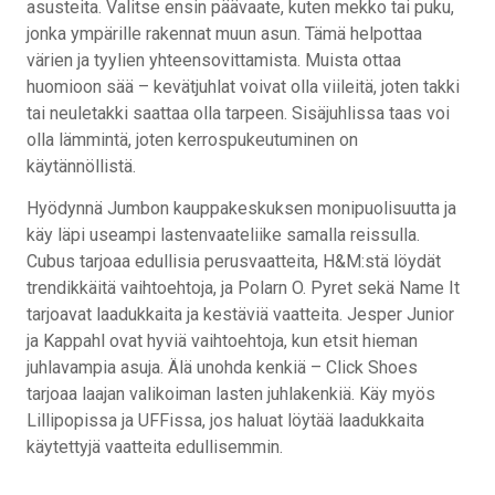
asusteita. Valitse ensin päävaate, kuten mekko tai puku,
jonka ympärille rakennat muun asun. Tämä helpottaa
värien ja tyylien yhteensovittamista. Muista ottaa
huomioon sää – kevätjuhlat voivat olla viileitä, joten takki
tai neuletakki saattaa olla tarpeen. Sisäjuhlissa taas voi
olla lämmintä, joten kerrospukeutuminen on
käytännöllistä.
Hyödynnä Jumbon kauppakeskuksen monipuolisuutta ja
käy läpi useampi lastenvaateliike samalla reissulla.
Cubus tarjoaa edullisia perusvaatteita, H&M:stä löydät
trendikkäitä vaihtoehtoja, ja Polarn O. Pyret sekä Name It
tarjoavat laadukkaita ja kestäviä vaatteita. Jesper Junior
ja Kappahl ovat hyviä vaihtoehtoja, kun etsit hieman
juhlavampia asuja. Älä unohda kenkiä – Click Shoes
tarjoaa laajan valikoiman lasten juhlakenkiä. Käy myös
Lillipopissa ja UFFissa, jos haluat löytää laadukkaita
käytettyjä vaatteita edullisemmin.