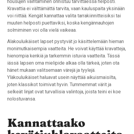
housujen vaihtaminen onnistuu tarvittaessa helposti.
Kravattia ei välttämättä tarvita, vaan kauluspaita yksinään
voi riittää. Kengät kannattaa valita tarrakiinnitteisiksi tai
muuten helposti puettaviksi, koska kengännauhojen
solmiminen voi olla vielä vaikeaa.
Alakouluikäiset lapset pystyvät jo käsittelemään hieman
monimutkaisempia vaatteita. He voivat käyttää kravatteja,
hienompia kenkiä ja tarkemmin istuvia vaatteita. Tässä
iässä lapsen oma mielipide alkaa olla tärkeä, joten ota
hänet mukaan valitsemaan värejä ja tyylejä.
Yläkouluikäiset haluavat usein näyttää aikuismaisilta,
joten klassikot toimivat hyvin. Tummemmat värit ja
selkeät linjat ovat turvallisia valintoja, joista teini ei koe
nolostuvansa.
Kannattaako