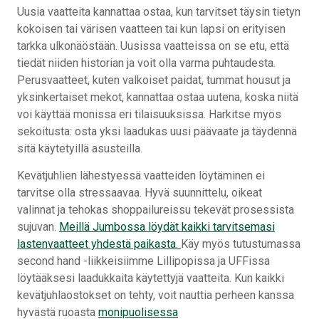
Uusia vaatteita kannattaa ostaa, kun tarvitset täysin tietyn
kokoisen tai värisen vaatteen tai kun lapsi on erityisen
tarkka ulkonäöstään. Uusissa vaatteissa on se etu, että
tiedät niiden historian ja voit olla varma puhtaudesta.
Perusvaatteet, kuten valkoiset paidat, tummat housut ja
yksinkertaiset mekot, kannattaa ostaa uutena, koska niitä
voi käyttää monissa eri tilaisuuksissa. Harkitse myös
sekoitusta: osta yksi laadukas uusi päävaate ja täydennä
sitä käytetyillä asusteilla.
Kevätjuhlien lähestyessä vaatteiden löytäminen ei
tarvitse olla stressaavaa. Hyvä suunnittelu, oikeat
valinnat ja tehokas shoppailureissu tekevät prosessista
sujuvan.
Meillä Jumbossa löydät kaikki tarvitsemasi
lastenvaatteet yhdestä paikasta.
Käy myös tutustumassa
second hand -liikkeisiimme Lillipopissa ja UFFissa
löytääksesi laadukkaita käytettyjä vaatteita. Kun kaikki
kevätjuhlaostokset on tehty, voit nauttia perheen kanssa
hyvästä ruoasta
monipuolisessa