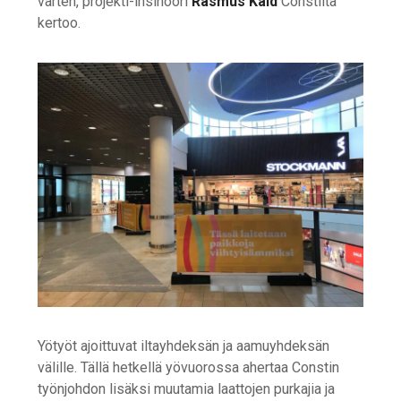
varten, projekti-insinööri
Rasmus Kald
Constilta
kertoo.
Yötyöt ajoittuvat iltayhdeksän ja aamuyhdeksän
välille. Tällä hetkellä yövuorossa ahertaa Constin
työnjohdon lisäksi muutamia laattojen purkajia ja