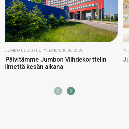
JUMBO UUDISTUU, YLEINEN
|
30.06.2026
YL
Päivitämme Jumbon Viihdekorttelin
Ju
ilmettä kesän aikana