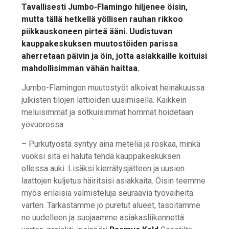
Tavallisesti Jumbo-Flamingo hiljenee öisin,
mutta tällä hetkellä yöllisen rauhan rikkoo
piikkauskoneen pirteä ääni. Uudistuvan
kauppakeskuksen muutostöiden parissa
aherretaan päivin ja öin, jotta asiakkaille koituisi
mahdollisimman vähän haittaa.
Jumbo-Flamingon muutostyöt alkoivat heinäkuussa
julkisten tilojen lattioiden uusimisella. Kaikkein
meluisimmat ja sotkuisimmat hommat hoidetaan
yövuorossa.
– Purkutyöstä syntyy aina meteliä ja roskaa, minkä
vuoksi sitä ei haluta tehdä kauppakeskuksen
ollessa auki. Lisäksi kierrätysjätteen ja uusien
laattojen kuljetus häiritsisi asiakkaita. Öisin teemme
myös erilaisia valmisteluja seuraavia työvaiheita
varten. Tarkastamme jo puretut alueet, tasoitamme
ne uudelleen ja suojaamme asiakasliikennettä