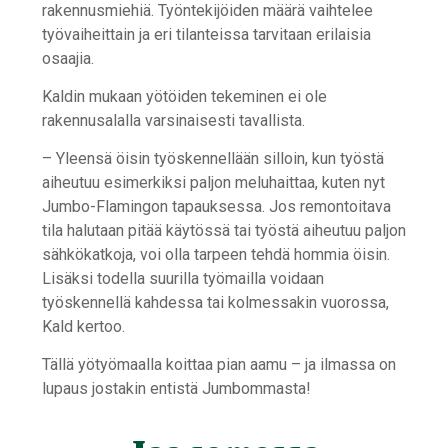
rakennusmiehiä. Työntekijöiden määrä vaihtelee
työvaiheittain ja eri tilanteissa tarvitaan erilaisia
osaajia.
Kaldin mukaan yötöiden tekeminen ei ole
rakennusalalla varsinaisesti tavallista.
– Yleensä öisin työskennellään silloin, kun työstä
aiheutuu esimerkiksi paljon meluhaittaa, kuten nyt
Jumbo-Flamingon tapauksessa. Jos remontoitava
tila halutaan pitää käytössä tai työstä aiheutuu paljon
sähkökatkoja, voi olla tarpeen tehdä hommia öisin.
Lisäksi todella suurilla työmailla voidaan
työskennellä kahdessa tai kolmessakin vuorossa,
Kald kertoo.
Tällä yötyömaalla koittaa pian aamu – ja ilmassa on
lupaus jostakin entistä Jumbommasta!