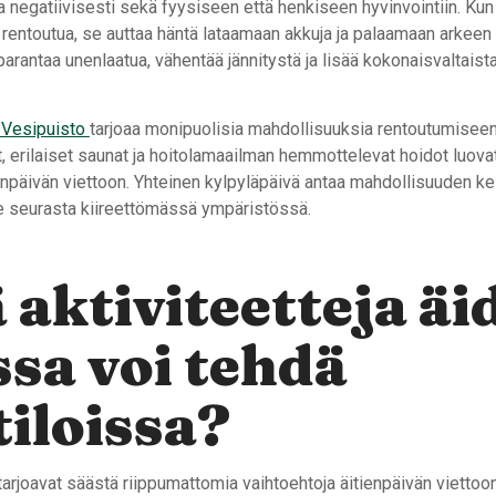
a negatiivisesti sekä fyysiseen että henkiseen hyvinvointiin. Kun 
rentoutua, se auttaa häntä lataamaan akkuja ja palaamaan arkeen
rantaa unenlaatua, vähentää jännitystä ja lisää kokonaisvaltaist
 Vesipuisto
tarjoaa monipuolisia mahdollisuuksia rentoutumiseen
at, erilaiset saunat ja hoitolamaailman hemmottelevat hoidot luova
enpäivän viettoon. Yhteinen kylpyläpäivä antaa mahdollisuuden ke
ne seurasta kiireettömässä ympäristössä.
 aktiviteetteja äi
sa voi tehdä
tiloissa?
 tarjoavat säästä riippumattomia vaihtoehtoja äitienpäivän viettoon