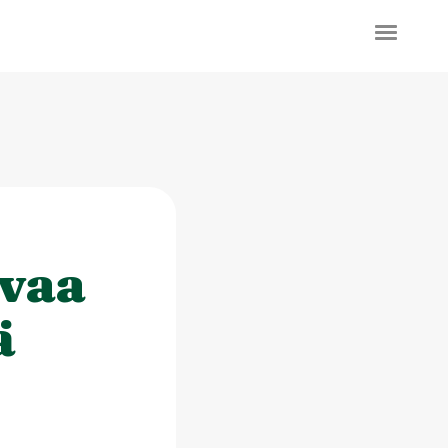
avaa
ä