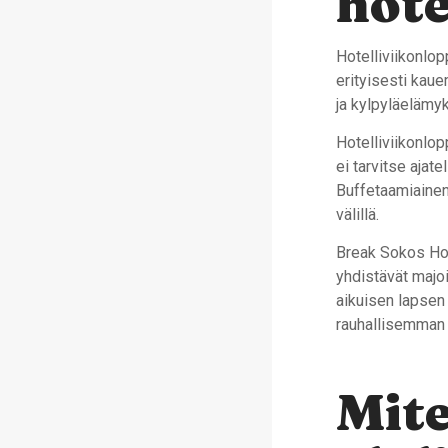
hote
Hotelliviikonlop
erityisesti kau
ja kylpyläelämyk
Hotelliviikonlop
ei tarvitse ajat
Buffetaamiainen 
välillä.
Break Sokos Hote
yhdistävät majoi
aikuisen lapsen
rauhallisemman
Mite