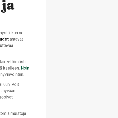
 ja
mystä, kun ne
uudet
antavat
uttavaa
kiireettömästi.
tä itselleen.
Noin
yvinvointiin.
iluun. Voit
än hyvään
 sopivat
tomia muistoja