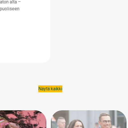
aton alta –
ipuoliseen
Näytä kaikki