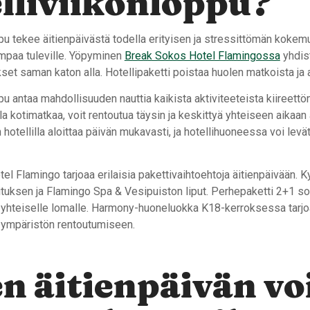
lliviikonloppu?
pu tekee äitienpäivästä todella erityisen ja stressittömän kokem
empaa tuleville. Yöpyminen
Break Sokos Hotel Flamingossa
yhdis
set saman katon alla. Hotellipaketti poistaa huolen matkoista ja a
pu antaa mahdollisuuden nauttia kaikista aktiviteeteista kiireettö
ella kotimatkaa, voit rentoutua täysin ja keskittyä yhteiseen aikaan
hotellilla aloittaa päivän mukavasti, ja hotellihuoneessa voi levät
l Flamingo tarjoaa erilaisia pakettivaihtoehtoja äitienpäivään. K
tuksen ja Flamingo Spa & Vesipuiston liput. Perhepaketti 2+1 sopi
 yhteiselle lomalle. Harmony-huoneluokka K18-kerroksessa tarjoa
 ympäristön rentoutumiseen.
n äitienpäivän vo