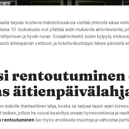
aalla tarjoaa loistavia mahdollisuuksia viettää yhteistä aikaa rent
aina 10. toukokuuta voit yllättää äidin mukavilla aktiviteeteilla, j
iihtymisen ja hyvän ruoan. Sisäaktiviteetit, kuten kylpylä, elokuvat
sesti äitienpäivän viettoon, ja hotelliviikonloppu tekee päivästä e
si rentoutuminen
s äitienpäivälahj
 äideille ihanteellinen lahja, koska se tarjoaa tauon arjen kiireest
t hetken, jolloin he voivat keskittyä omaan hyvinvointiinsa ja nautt
n rentoutuminen
luo myös arvokkaita muistoja ja vahvistaa perh