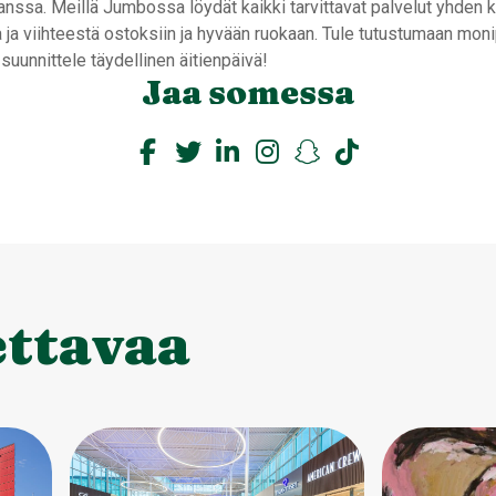
nssa. Meillä Jumbossa löydät kaikki tarvittavat palvelut yhden k
 ja viihteestä ostoksiin ja hyvään ruokaan. Tule tutustumaan mon
suunnittele täydellinen äitienpäivä!
Jaa somessa
ettavaa