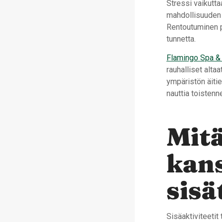
Stressi vaikutta
mahdollisuuden 
Rentoutuminen pa
tunnetta.
Flamingo Spa &
rauhalliset alta
ympäristön äiti
nauttia toisten
Mitä
kans
sisä
Sisäaktiviteetit