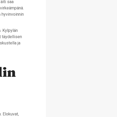
äiti saa
 virkeämpänä.
a hyvinvoinnin
. Kylpylän
t täydellisen
skustella ja
din
. Elokuvat,