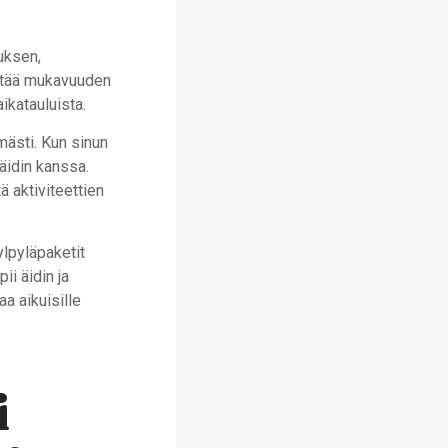
uksen,
tää mukavuuden
ikatauluista.
mästi. Kun sinun
 äidin kanssa.
ä aktiviteettien
ylpyläpaketit
i äidin ja
a aikuisille
i