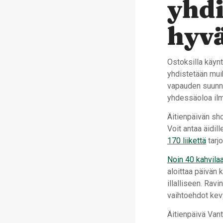
yhdi
hyv
Ostoksilla käynt
yhdistetään mui
vapauden suunni
yhdessäoloa ilma
Äitienpäivän sho
Voit antaa äidill
170 liikettä
tarj
Noin 40 kahvilaa
aloittaa päivän 
illalliseen. Rav
vaihtoehdot kevy
Äitienpäivä Van