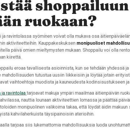
stää shoppailuun
ään ruokaan?
i ja ravintolassa syöminen voivat olla mukava osa äitienpäiväelä
hin aktiviteetteihin. Kauppakeskuksen
monipuoliset mahdollis
tella päivä omien mieltymysten mukaan. Shoppailu voi olla rento
n kiirettä.
ppailu eroaa tavallisesta asioinnista, kun se tehdään yhdessä ja 
e mahdollisuuden tutustua uusiin liikkeisiin ja löytää jotain erityis
oavat vaihtoehtoja muodista ja kauneudesta kodinsisustukseen ja h
 ja ravintolaa
tarjoavat makuja ympäri maailmaa äitienpäivän ruoka
kahvilassa, nauttia lounaan aktiviteettien lomassa ja päättää päiv
intoloiden monipuolinen valikoima takaa, että löydät äidin makuun
istä kahvilaherkuista täysipainoisiin aterioihin.
taalla tarjoaa siis lukemattomia mahdollisuuksia luoda unohtumat