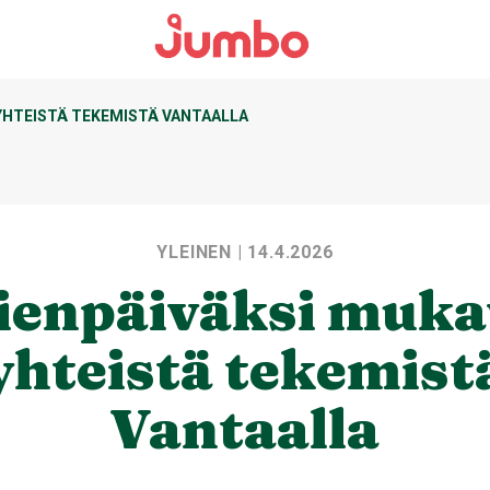
YHTEISTÄ TEKEMISTÄ VANTAALLA
YLEINEN
| 14.4.2026
ienpäiväksi muk
yhteistä tekemist
Vantaalla