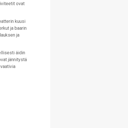
iviteetit ovat
atterin kuusi
rkut ja baarin
lauksen ja
llisesti äidin
ovat jännitystä
vaativia