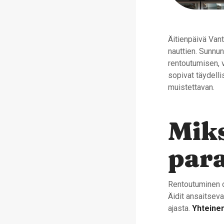
Äitienpäivä Vant
nauttien. Sunnunt
rentoutumisen, v
sopivat täydelli
muistettavan.
Mik
para
Rentoutuminen on
Äidit ansaitseva
ajasta.
Yhteine