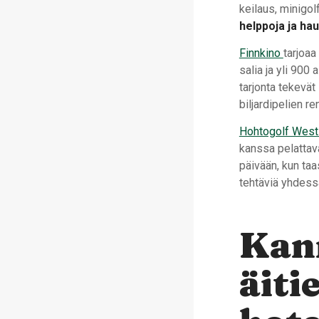
keilaus, minigolf
helppoja ja ha
Finnkino
tarjoaa
salia ja yli 900
tarjonta tekevät
biljardipelien 
Hohtogolf West
kanssa pelattav
päivään, kun ta
tehtäviä yhdessä
Kan
äiti