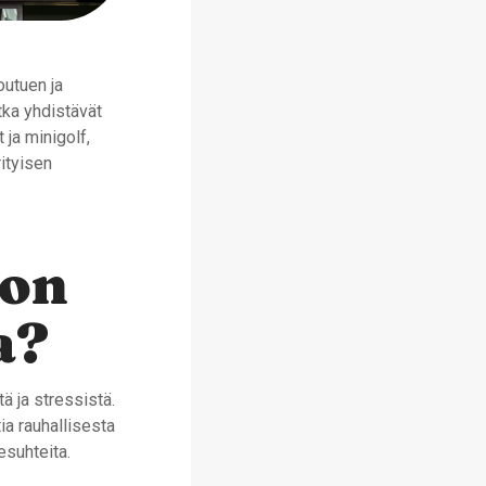
outuen ja
otka yhdistävät
 ja minigolf,
rityisen
 on
a?
ä ja stressistä.
ia rauhallisesta
esuhteita.