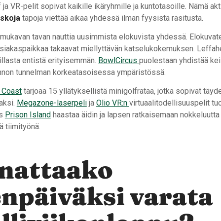
 ja VR-pelit sopivat kaikille ikäryhmille ja kuntotasoille. Nämä akt
uskoja
tapoja viettää aikaa yhdessä ilman fyysistä rasitusta.
 mukavan tavan nauttia uusimmista elokuvista yhdessä. Elokuvate
 asiakaspaikkaa takaavat miellyttävän katselukokemuksen. Leffahe
 illasta entistä erityisemmän.
BowlCircus
puolestaan yhdistää kei
rennon tunnelman korkeatasoisessa ympäristössä.
 Coast
tarjoaa 15 yllätyksellistä minigolfrataa, jotka sopivat täyde
aksi.
Megazone-laserpeli
ja
Olio VR:n
virtuaalitodellisuuspelit tu
as
Prison Island
haastaa äidin ja lapsen ratkaisemaan nokkeluutta 
 tiimityönä.
nattaako
enpäiväksi varata