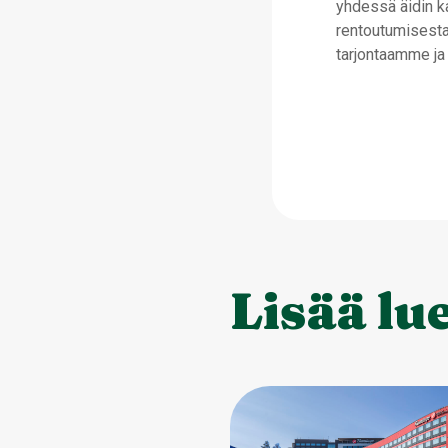
yhdessä äidin ka
rentoutumisesta
tarjontaamme ja 
Lisää lu