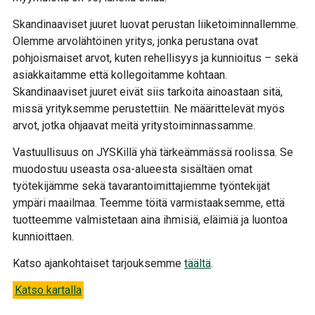
Skandinaaviset juuret luovat perustan liiketoiminnallemme.
Olemme arvolähtöinen yritys, jonka perustana ovat
pohjoismaiset arvot, kuten rehellisyys ja kunnioitus – sekä
asiakkaitamme että kollegoitamme kohtaan.
Skandinaaviset juuret eivät siis tarkoita ainoastaan sitä,
missä yrityksemme perustettiin. Ne määrittelevät myös
arvot, jotka ohjaavat meitä yritystoiminnassamme.
Vastuullisuus on JYSKillä yhä tärkeämmässä roolissa. Se
muodostuu useasta osa-alueesta sisältäen omat
työtekijämme sekä tavarantoimittajiemme työntekijät
ympäri maailmaa. Teemme töitä varmistaaksemme, että
tuotteemme valmistetaan aina ihmisiä, eläimiä ja luontoa
kunnioittaen.
Katso ajankohtaiset tarjouksemme
täältä
.
Katso kartalla