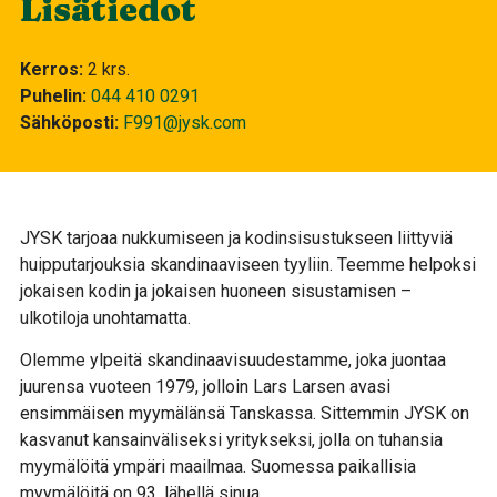
Lisätiedot
Kerros
2 krs.
Puhelin
044 410 0291
Sähköposti
F991@jysk.com
JYSK tarjoaa nukkumiseen ja kodinsisustukseen liittyviä
huipputarjouksia skandinaaviseen tyyliin. Teemme helpoksi
jokaisen kodin ja jokaisen huoneen sisustamisen –
ulkotiloja unohtamatta.
Olemme ylpeitä skandinaavisuudestamme, joka juontaa
juurensa vuoteen 1979, jolloin Lars Larsen avasi
ensimmäisen myymälänsä Tanskassa. Sittemmin JYSK on
kasvanut kansainväliseksi yritykseksi, jolla on tuhansia
myymälöitä ympäri maailmaa. Suomessa paikallisia
myymälöitä on 93, lähellä sinua.