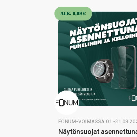
ALK. 9,99 €
FONUM
-
VOIMASSA 01.-31.08.20
Näytönsuojat asennettun