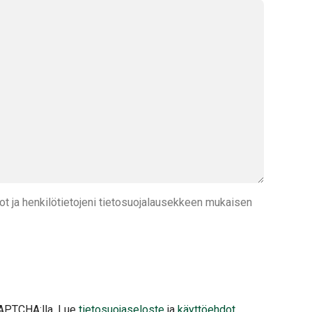
t ja henkilötietojeni tietosuojalausekkeen mukaisen
APTCHA:lla. Lue
tietosuojaseloste
ja
käyttöehdot
.