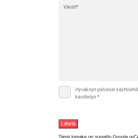
Hyväksyn palvelun käyttöehdo
käsittelyn *
Tämä lomake on suojattu Google reC