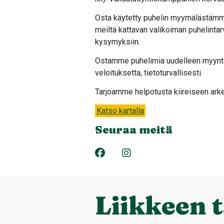
Osta käytetty puhelin myymälästämme 
meiltä kattavan valikoiman puhelintarvi
kysymyksiin.
Ostamme puhelimia uudelleen myyntii
veloituksetta, tietoturvallisesti.
Tarjoamme helpotusta kiireiseen arkee
Katso kartalla
Seuraa meitä
Liikkeen 