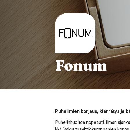
Fonum
Puhelimien korjaus, kierrätys ja 
Puhelinhuoltoa nopeasti, ilman ajanva
kk). Vakuutusyhtiökumppanien korvau