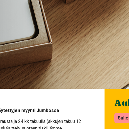
Auk
käytettyjen myynti Jumbossa
Sulje
rausta ja 24 kk takuulla (akkujen takuu 12
skäsittely suoraan tiskillämme.