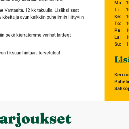
Ma
1
Ti
1
Vantaalta, 12 kk takuulla. Lisäksi saat
Ke
1
kkeita ja avun kaikkiin puhelimiin liittyviin
To
1
Pe
1
n sekä kierrätämme vanhat laitteet
La
1
Su
1
n fiksuun hintaan, tervetuloa!
Lis
Kerro
Puheli
Sähköp
tarjoukset