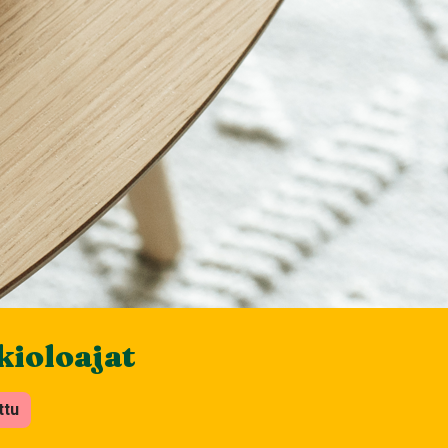
ioloajat
ttu