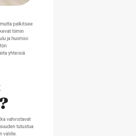
 mutta palkitsee
kevat tiimin
ulu ja huomioi
stön
ita yhteisiä
t
e?
tka vahvistavat
isuuden tutustua
 välille.