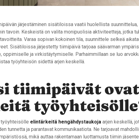
ipäivän järjestäminen sisätiloissa vaatii huolellista suunnittelua,
n tavoin. Keskeistä on valita monipuolisia aktiviteetteja, jotka tu
tavoitteita. Varaa sopivan kokoinen tila, suunnittele selkeä aikata
iveet. Sisätiloissa järjestetty tiimipäivä tarjoaa säävarman ympäri
 oppimiselle ja virkistäytymiselle. Parhaimmillaan se luo arvokka
istaa työyhteisön sidettä arjen keskellä.
i tiimipäivät ova
eitä työyhteisöll
 työyhteisölle
elintärkeitä hengähdystaukoja
arjen keskellä, jo
en tunnetta ja parantavat kommunikaatiota. Ne tarjoavat mahdoll
ympäristössä, mikä auttaa rakentamaan luottamusta tiimin jäsenten