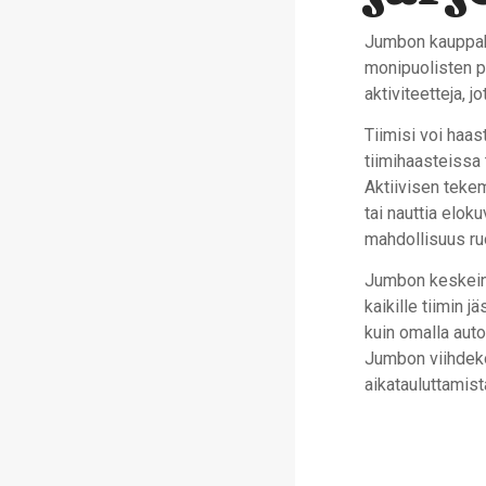
Jumbon kauppak
monipuolisten pa
aktiviteetteja, j
Tiimisi voi haas
tiimihaasteissa 
Aktiivisen teke
tai nauttia elok
mahdollisuus ruo
Jumbon keskeinen
kaikille tiimin 
kuin omalla auto
Jumbon viihdekor
aikatauluttamist