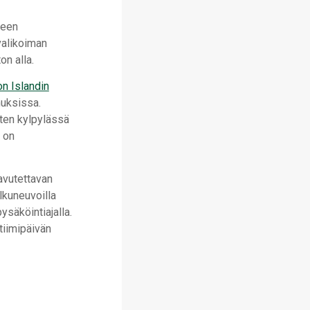
seen
 valikoiman
on alla.
on Islandin
muksissa.
sten kylpylässä
i on
avutettavan
lkuneuvoilla
säköintiajalla.
 tiimipäivän