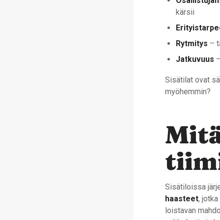
Osallistuja
kärsii
Erityistarpe
Rytmitys
– t
Jatkuvuus
–
Sisätilat ovat s
myöhemmin?
Mitä
tiim
Sisätiloissa jär
haasteet
, jotk
loistavan mahdol