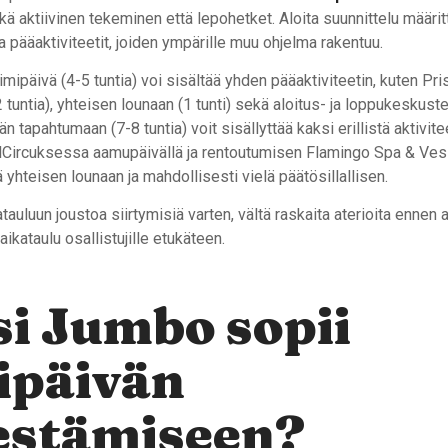
ä aktiivinen tekeminen että lepohetket. Aloita suunnittelu määri
 pääaktiviteetit, joiden ympärille muu ohjelma rakentuu.
imipäivä (4-5 tuntia) voi sisältää yhden pääaktiviteetin, kuten Pri
2 tuntia), yhteisen lounaan (1 tunti) sekä aloitus- ja loppukeskust
än tapahtumaan (7-8 tuntia) voit sisällyttää kaksi erillistä aktivite
Circuksessa aamupäivällä ja rentoutumisen Flamingo Spa & Ves
ä yhteisen lounaan ja mahdollisesti vielä päätösillallisen.
atauluun joustoa siirtymisiä varten, vältä raskaita aterioita ennen a
aikataulu osallistujille etukäteen.
i Jumbo sopii
ipäivän
estämiseen?