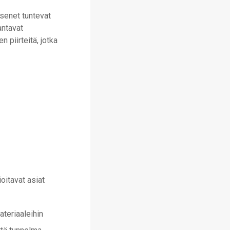
äsenet tuntevat
antavat
 piirteitä, jotka
oitavat asiat
materiaaleihin