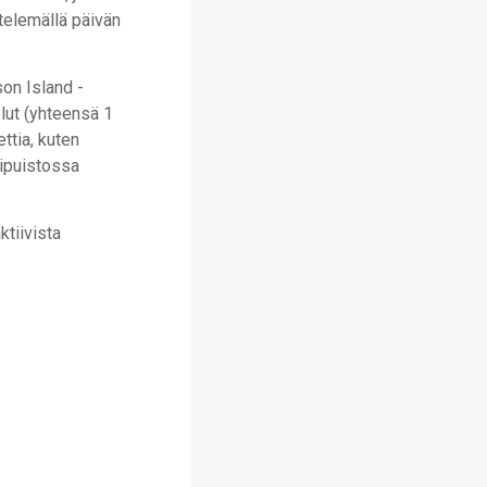
ttelemällä päivän
son Island -
elut (yhteensä 1
ettia, kuten
ipuistossa
ktiivista