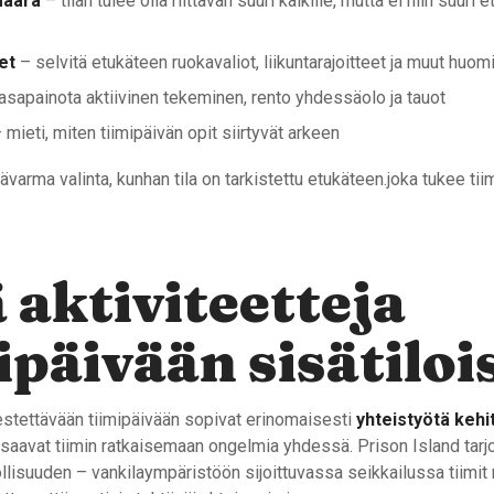
määrä
– tilan tulee olla riittävän suuri kaikille, mutta ei niin suuri 
et
– selvitä etukäteen ruokavaliot, liikuntarajoitteet ja muut huomi
asapainota aktiivinen tekeminen, rento yhdessäolo ja tauot
 mieti, miten tiimipäivän opit siirtyvät arkeen
äävarma valinta, kunhan tila on tarkistettu etukäteen.joka tukee tii
 aktiviteetteja
ipäivään sisätiloi
jestettävään tiimipäivään sopivat erinomaisesti
yhteistyötä kehi
a saavat tiimin ratkaisemaan ongelmia yhdessä. Prison Island tarj
lisuuden – vankilaympäristöön sijoittuvassa seikkailussa tiimit 