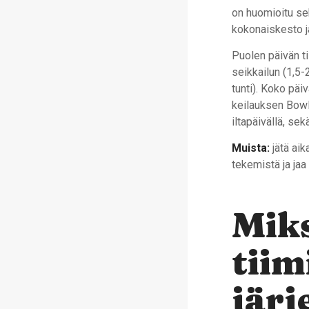
on huomioitu sek
kokonaiskesto ja
Puolen päivän ti
seikkailun (1,5-
tunti). Koko päiv
keilauksen Bowl
iltapäivällä, sek
Muista:
jätä aik
tekemistä ja jaa 
Miks
tiim
järj