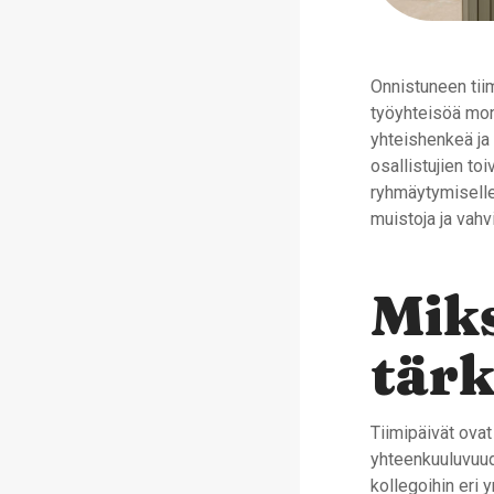
Onnistuneen tiim
työyhteisöä moni
yhteishenkeä ja 
osallistujien to
ryhmäytymiselle,
muistoja ja vahv
Miks
tärk
Tiimipäivät ovat
yhteenkuuluvuud
kollegoihin eri 