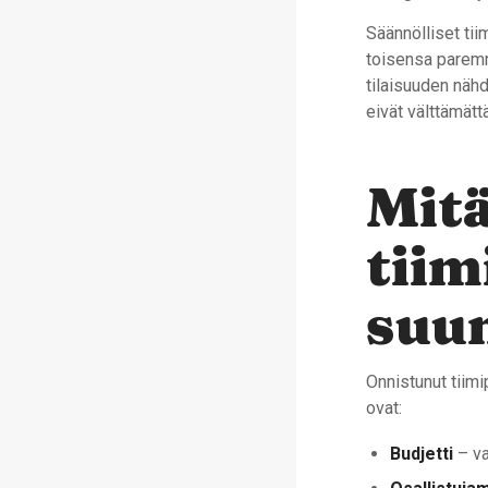
Säännölliset tii
toisensa paremm
tilaisuuden nähd
eivät välttämät
Mit
tiim
suun
Onnistunut tiimi
ovat:
Budjetti
– var