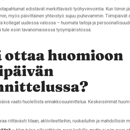
mitapahtumat edistävät merkittävästi työhyvinvointia. Kun tiimin j
in, myös päivittäinen yhteistyö sujuu jouhevammin. Tiimipäivät 
ä kollegat uudessa valossa – huomata taitoja ja persoonallisuuden
tä tule esiin tavanomaisessa työympäristössä.
ä ottaa huomioon
ipäivän
nittelussa?
päivä vaatii huolellista ennakkosuunnittelua. Keskeisimmät huomi
aa riittävästi tilaan, aktiviteetteihin, ruokailuihin ja mahdollisiin 