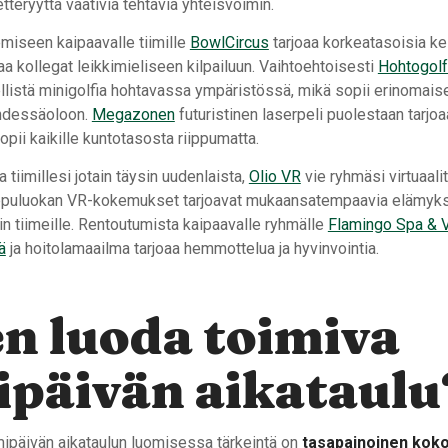
etteryyttä vaativia tehtäviä yhteisvoimin.
emiseen kaipaavalle tiimille
BowlCircus
tarjoaa korkeatasoisia ke
aa kollegat leikkimieliseen kilpailuun. Vaihtoehtoisesti
Hohtogol
ellistä minigolfia hohtavassa ympäristössä, mikä sopii erinomais
yhdessäoloon.
Megazonen
futuristinen laserpeli puolestaan tarjo
sopii kaikille kuntotasosta riippumatta.
a tiimillesi jotain täysin uudenlaista,
Olio VR
vie ryhmäsi virtuaali
puluokan VR-kokemukset tarjoavat mukaansatempaavia elämyksiä
kuin tiimeille. Rentoutumista kaipaavalle ryhmälle
Flamingo Spa & 
ä
ja hoitolamaailma tarjoaa hemmottelua ja hyvinvointia.
n luoda toimiva
ipäivän aikataulu
mipäivän aikataulun luomisessa tärkeintä on
tasapainoinen kok