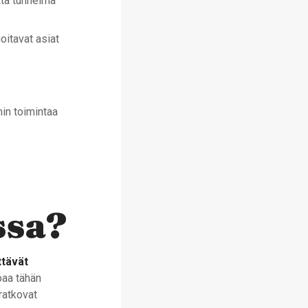
että tunnelma
oitavat asiat
min toimintaa
ssa?
ttävät
oaa tähän
ratkovat