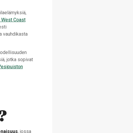
ilaelämyksiä,
f West Coast
esti
aa vauhdikasta
todellisuuden
, jotka sopivat
Vesipuiston
?
onaisuus
, jossa