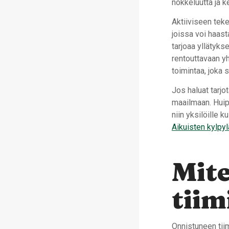
nokkeluutta ja k
Aktiiviseen tek
joissa voi haast
tarjoaa yllätyks
rentouttavaan 
toimintaa, joka 
Jos haluat tarjot
maailmaan. Huip
niin yksilöille 
Aikuisten kylpyl
Mite
tiim
Onnistuneen tii