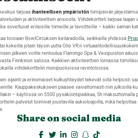
eskus tarjoaa
ihanteellisen ympäristön
tiimipäivän järjestämi
lveluiden ja aktiviteettien ansiosta. Viihdekortteli tarjoaa laajan
otka soveltuvat erilaisille tiimeille ja tavoitteille – kaikki saman kat
taa toisiaan BowlCircuksen keilaradoilla, seikkailla yhdessä
Pris
tai kokeilla jotain täysin uutta Olio VR:n virtuaalitodellisuuskoke
misen jälkeen voitte rentoutua Flamingo Spa & Vesipuiston aikui
uvasta Finnkinon salissa. Kaikkien aktiviteettien lomassa tiimilläs
kailla viihdekorttelin monipuolisissa ravintoloissa.
 sijainti ja erinomaiset kulkuyhteydet tekevät siitä helposti sa
jäsenille. Kauppakeskukseen pääsee vaivattomasti niin julkisilla ku
llakin – käytössä on 5500 pysäköintipaikkaa, 5h maksuttomalla py
ttelin palvelut toimivat joustavilla aukioloajoilla, mikä helpottaa
a.
Share on social media