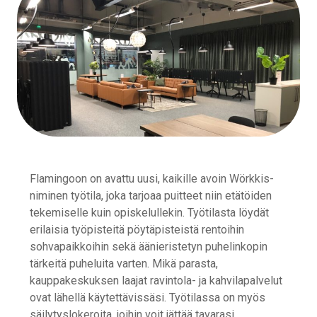
Flamingoon on avattu uusi, kaikille avoin Wörkkis-
niminen työtila, joka tarjoaa puitteet niin etätöiden
tekemiselle kuin opiskelullekin. Työtilasta löydät
erilaisia työpisteitä pöytäpisteistä rentoihin
sohvapaikkoihin sekä äänieristetyn puhelinkopin
tärkeitä puheluita varten. Mikä parasta,
kauppakeskuksen laajat ravintola- ja kahvilapalvelut
ovat lähellä käytettävissäsi. Työtilassa on myös
säilytyslokeroita, joihin voit jättää tavarasi