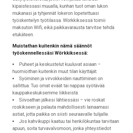
kipaistessasi muualla, kunhan tuot oman lukon
mukanasi ja tyhjennät lokeron lopetettuasi
työskentelyn työtilassa. Wörkkiksessä toimii
maksuton Wifi, eikä paikkavarausta tarvitse tehdä
etukäteen.
Muistathan kuitenkin nämä säännöt
työskennellessäsi Wörkkiksessä:
Puheet ja keskustelut kuuluvat asiaan –
huomioithan kuitenkin muut tilan käyttäjät.
Syöminen ja virvokkeiden nauttiminen on
sallittua. Tuo omat eväät tai nappaa syötävää
kauppakeskuksemme liikkeistä.
Siivoathan jälkesi lähtiessäsi – vie roskat
roskikseen ja palauta mahdollisesti lainaamasi
astiat, jotta paikka on siisti seuraavalle tulijalle.
Jos kahvikuppi kaatuu tai henkilökuntaa tarvitaan
apuun, soita turvavalvomoon, jonka yhteystiedot