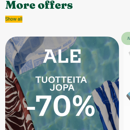
More offers
Show all
A