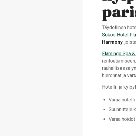
pari
Täydellinen hote
Sokos Hotel Fl
Harmony
, joist
Flamingo Spa & 
rentoutumiseen. 
rauhallisessa 
hieronnat ja var
Hotelli- ja kylp
Varaa hotell
Suunnittele k
Varaa hoidot