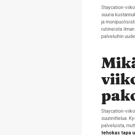
Staycation-viiko
suuria kustannuk
ja monipuolisist
rutiineista ilma
palveluihin uudel
Mikä
viik
pako
Staycation-viiko
suunnittelua. Ky
palveluista, mu
tehokas tapa u