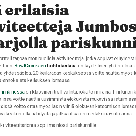
 erilaisia
viteetteja Jumbo
arjolla pariskunni
tteli tarjoaa monipuolisia aktiviteetteja, jotka sopivat erityisesti
ettoon.
BowlCircuksen
hohtokeilaus
on täydellinen yhdistelmä l
ntoa yhdessäoloa. 20 keilaradan keskuksessa voitte nauttia myös 
ka-annoksista keilauksen lomassa.
Finnkinossa
on klassinen treffivalinta, joka toimii aina. Finnkino
lissa voitte nauttia uusimmista elokuvista mukavissa istuimissa
sissä voitte ottaa myös lasin viiniä elokuvan katsomisen lomas
a keskustella nähdystä ja jatkaa iltaa esimerkiksi ravintolassa.
ktiviteettitarjonta sopii mainiosti pariskunnille: