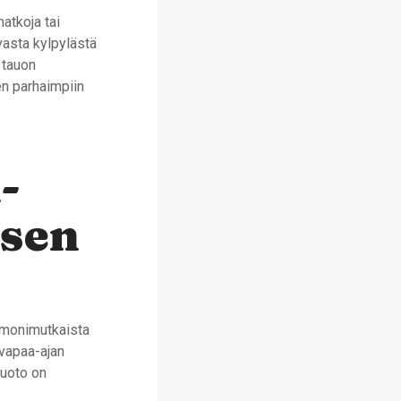
matkoja tai
vasta kylpylästä
 tauon
en parhaimpiin
-
isen
i monimutkaista
 vapaa-ajan
muoto on