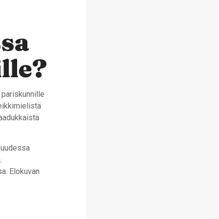
ssa
lle?
 pariskunnille
eikkimielistä
laadukkaista
n kuudessa
.
sa. Elokuvan