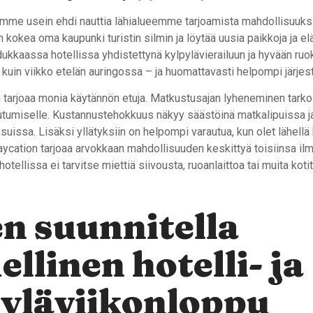
emme usein ehdi nauttia lähialueemme tarjoamista mahdollisuuksi
n kokea oma kaupunki turistin silmin ja löytää uusia paikkoja ja e
ukkaassa hotellissa yhdistettynä kylpylävierailuun ja hyvään ruok
 kuin viikko etelän auringossa – ja huomattavasti helpompi järjes
 tarjoaa monia käytännön etuja. Matkustusajan lyheneminen tark
outumiselle. Kustannustehokkuus näkyy säästöinä matkalipuissa j
issa. Lisäksi yllätyksiin on helpompi varautua, kun olet lähellä 
aycation tarjoaa arvokkaan mahdollisuuden keskittyä toisiinsa ilm
 hotellissa ei tarvitse miettiä siivousta, ruoanlaittoa tai muita kotit
n suunnitella
ellinen hotelli- ja
yläviikonloppu