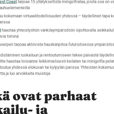
est Coast
tarjoaa 15 yllätyksellistä minigolfrataa, joista osa on v
 kauhuelementeillä
u kokemaan virtuaalitodellisuuden yhdessä – täydellinen tapa ko
anssa
d
haastaa yhteistyöhön vankilaympäristöön sijoittuvalla seikkailul
äviä tiiminä
aserpeli tarjoaa aktiivista hauskanpitoa futuristisessa ympäristö
hdistäminen ruokailuun ja rentoutumiseen tekee päivästä täydelli
tte haastaa toisianne leikkimielisesti keilaten tai minigolfia pelat
utua yhdessä elokuvan tai kylpylän parissa. Yhteisten kokemu
ta ja luo arvokkaita muistoja.
ä ovat parhaat
ailu- ja