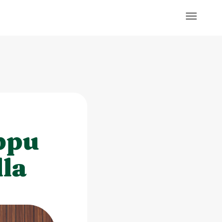
ppu
la