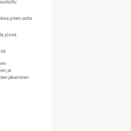
arustettu
kea jotain uutta
la, jossa
ssä
sen.
en, ja
sten jakaminen