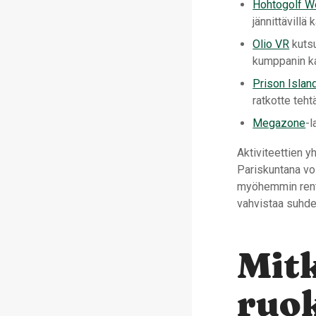
Hohtogolf W
jännittävillä
Olio VR
kutsu
kumppanin k
Prison Islan
ratkotte teht
Megazone
-l
Aktiviteettien y
Pariskuntana voi
myöhemmin rento
vahvistaa suhdet
Mitk
ruok