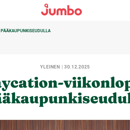
U PÄÄKAUPUNKISEUDULLA
YLEINEN
| 30.12.2025
aycation-viikonlo
ääkaupunkiseudul