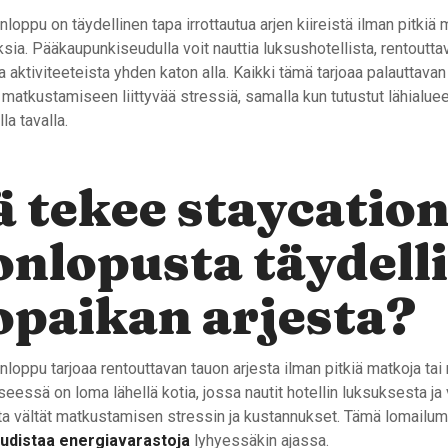
nloppu on täydellinen tapa irrottautua arjen kiireistä ilman pitkiä 
sia. Pääkaupunkiseudulla voit nauttia luksushotellista, rentoutta
a aktiviteeteista yhden katon alla. Kaikki tämä tarjoaa palauttavan
n matkustamiseen liittyvää stressiä, samalla kun tutustut lähialue
la tavalla.
 tekee staycation
onlopusta täydell
paikan arjesta?
nloppu tarjoaa rentouttavan tauon arjesta ilman pitkiä matkoja ta
seessä on loma lähellä kotia, jossa nautit hotellin luksuksesta ja
tta vältät matkustamisen stressin ja kustannukset. Tämä lomailu
udistaa energiavarastoja
lyhyessäkin ajassa.