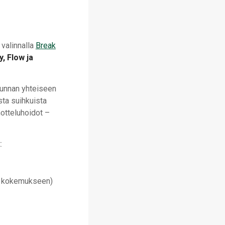
 valinnalla
Break
y, Flow ja
unnan yhteiseen
sta suihkuista
otteluhoidot –
:
aan kokemukseen)