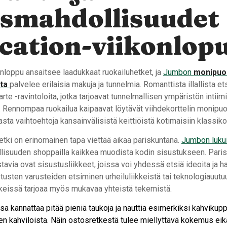
osmahdollisuudet
cation-viikonlopu
nloppu ansaitsee laadukkaat ruokailuhetket, ja
Jumbon
monipuo
ta
palvelee erilaisia makuja ja tunnelmia. Romanttista illallista ets
carte -ravintoloita, jotka tarjoavat tunnelmallisen ympäristön intiimi
. Rennompaa ruokailua kaipaavat löytävät viihdekorttelin monipuo
sta vaihtoehtoja kansainvälisistä keittiöistä kotimaisiin klassikoi
etki on erinomainen tapa viettää aikaa pariskuntana.
Jumbon lukui
llisuuden shoppailla kaikkea muodista kodin sisustukseen. Paris
stavia ovat sisustusliikkeet, joissa voi yhdessä etsiä ideoita ja ha
tusten varusteiden etsiminen urheiluliikkeistä tai teknologiauut
ikkeissä tarjoaa myös mukavaa yhteistä tekemistä.
a kannattaa pitää pieniä taukoja ja nauttia esimerkiksi kahvikup
 kahviloista. Näin ostosretkestä tulee miellyttävä kokemus eik