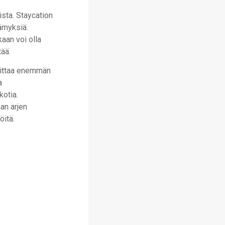
sta. Staycation
lämyksiä.
aan voi olla
tää.
oittaa enemmän
a
kotia.
an arjen
öitä.