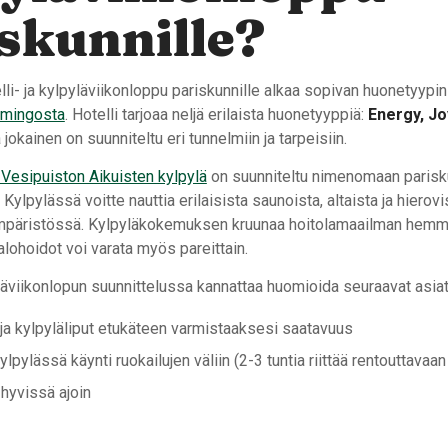
skunnille?
lli- ja kylpyläviikonloppu pariskunnille alkaa sopivan huonetyypin
amingosta
. Hotelli tarjoaa neljä erilaista huonetyyppiä:
Energy, Jo
a jokainen on suunniteltu eri tunnelmiin ja tarpeisiin.
Vesipuiston Aikuisten kylpylä
on suunniteltu nimenomaan parisk
Kylpylässä voitte nauttia erilaisista saunoista, altaista ja hierovi
ympäristössä. Kylpyläkokemuksen kruunaa hoitolamaailman hemm
talohoidot voi varata myös pareittain.
yläviikonlopun suunnittelussa kannattaa huomioida seuraavat asiat
i ja kylpyläliput etukäteen varmistaaksesi saatavuus
ylpylässä käynti ruokailujen väliin (2-3 tuntia riittää rentouttav
 hyvissä ajoin