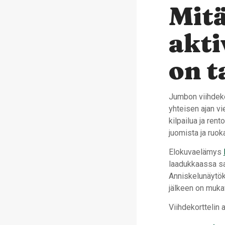
Mitä
akti
on t
Jumbon viihdekor
yhteisen ajan vi
kilpailua ja re
juomista ja ruo
Elokuvaelämys
laadukkaassa sa
Anniskelunäytök
jälkeen on mukav
Viihdekorttelin a