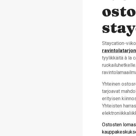
ost
stay
Staycation-viiko
ravintolatarjon
tyylikkäitä à la 
ruokailuhetkelle
ravintolamaailma
Yhteinen ostosr
tarjoavat mahdo
erityisen kiinno
Yhteisten harras
elektroniikkali
Ostosten lomass
kauppakeskuksen