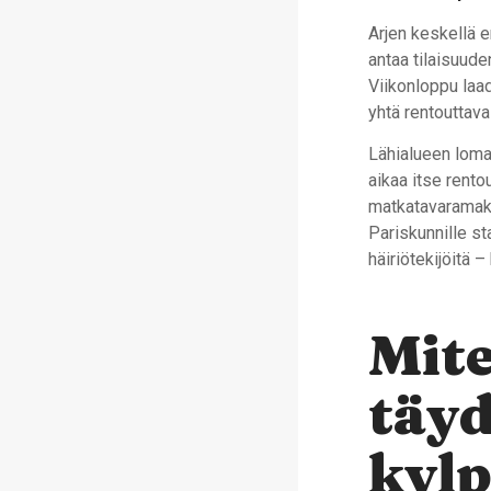
Arjen keskellä 
antaa tilaisuude
Viikonloppu laad
yhtä rentouttava
Lähialueen loma
aikaa itse rent
matkatavaramaksu
Pariskunnille st
häiriötekijöitä –
Mite
täyd
kylp