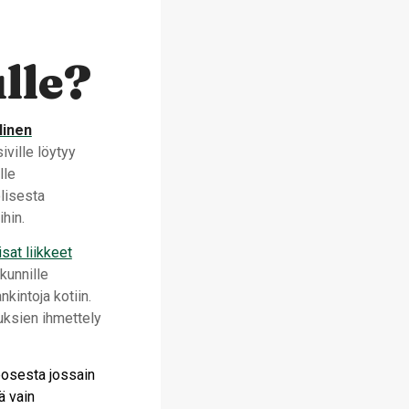
lle?
linen
iville löytyy
lle
lisesta
hin.
sat liikkeet
kunnille
nkintoja kotiin.
uuksien ihmettely
posesta jossain
ä vain