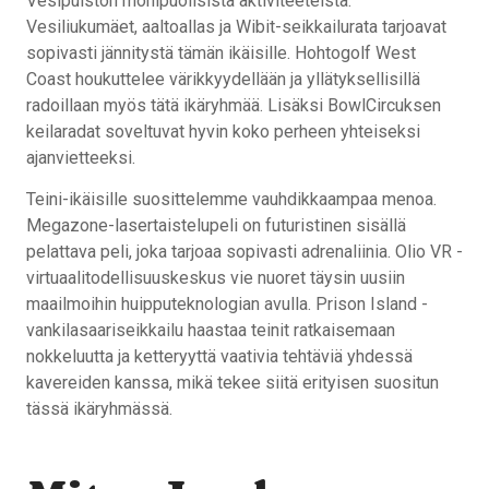
Vesipuiston monipuolisista aktiviteeteista.
Vesiliukumäet, aaltoallas ja Wibit-seikkailurata tarjoavat
sopivasti jännitystä tämän ikäisille. Hohtogolf West
Coast houkuttelee värikkyydellään ja yllätyksellisillä
radoillaan myös tätä ikäryhmää. Lisäksi BowlCircuksen
keilaradat soveltuvat hyvin koko perheen yhteiseksi
ajanvietteeksi.
Teini-ikäisille suosittelemme vauhdikkaampaa menoa.
Megazone-lasertaistelupeli on futuristinen sisällä
pelattava peli, joka tarjoaa sopivasti adrenaliinia. Olio VR -
virtuaalitodellisuuskeskus vie nuoret täysin uusiin
maailmoihin huipputeknologian avulla. Prison Island -
vankilasaariseikkailu haastaa teinit ratkaisemaan
nokkeluutta ja ketteryyttä vaativia tehtäviä yhdessä
kavereiden kanssa, mikä tekee siitä erityisen suositun
tässä ikäryhmässä.