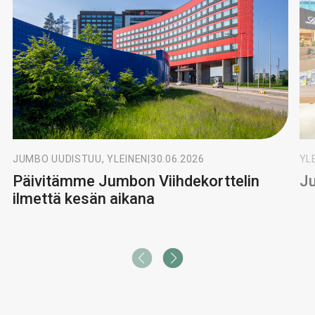
JUMBO UUDISTUU, YLEINEN
|
30.06.2026
YL
Päivitämme Jumbon Viihdekorttelin
Ju
ilmettä kesän aikana