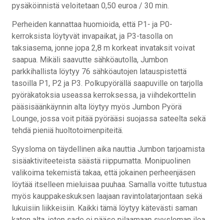
pysäköinnistä veloitetaan 0,50 euroa / 30 min.
Perheiden kannattaa huomioida, että P1- ja P0-
kerroksista löytyvät invapaikat, ja P3-tasolla on
taksiasema, jonne jopa 2,8 m korkeat invataksit voivat
saapua. Mikäli saavutte sähköautolla, Jumbon
parkkihallista löytyy 76 sähköautojen latauspistettä
tasoilla P1, P2 ja P3. Polkupyörällä saapuville on tarjolla
pyöräkatoksia useassa kerroksessa, ja viihdekorttelin
pääsisäänkäynnin alta löytyy myös Jumbon Pyörä
Lounge, jossa voit pitää pyörääsi suojassa sateelta sekä
tehdä pieniä huoltotoimenpiteitä.
Syysloma on täydellinen aika nauttia Jumbon tarjoamista
sisäaktiviteeteista säästä riippumatta. Monipuolinen
valikoima tekemistä takaa, että jokainen perheenjäsen
löytää itselleen mieluisaa puuhaa. Samalla voitte tutustua
myös kauppakeskuksen laajaan ravintolatarjontaan sekä
lukuisiin liikkeisiin. Kaikki tämä löytyy kätevästi saman
katon alta, joten sade ei pääse pilaamaan syysloman iloa.