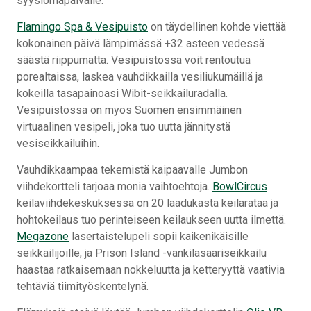
syyslomapäivälle.
Flamingo Spa & Vesipuisto
on täydellinen kohde viettää
kokonainen päivä lämpimässä +32 asteen vedessä
säästä riippumatta. Vesipuistossa voit rentoutua
porealtaissa, laskea vauhdikkailla vesiliukumäillä ja
kokeilla tasapainoasi Wibit-seikkailuradalla.
Vesipuistossa on myös Suomen ensimmäinen
virtuaalinen vesipeli, joka tuo uutta jännitystä
vesiseikkailuihin.
Vauhdikkaampaa tekemistä kaipaavalle Jumbon
viihdekortteli tarjoaa monia vaihtoehtoja.
BowlCircus
keilaviihdekeskuksessa on 20 laadukasta keilarataa ja
hohtokeilaus tuo perinteiseen keilaukseen uutta ilmettä.
Megazone
lasertaistelupeli sopii kaikenikäisille
seikkailijoille, ja Prison Island -vankilasaariseikkailu
haastaa ratkaisemaan nokkeluutta ja ketteryyttä vaativia
tehtäviä tiimityöskentelynä.