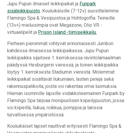
Jupu Pupun ilmaiset leikkipaikat ja
Funpark
sisäleikkipuisto
. Kouluikäisille (7-12v) suosittelemme
Flamingo Spa & Vesipuistoa ja Hohtogolfia. Teineille
(13v+) mieluisimpia ovat Megazone, Olio VR -
virtuaalipelit ja
Prison Island -tiimiseikkailu.
Perheen pienimmät viihtyvät erinomaisesti Jumbon
kahdessa ilmaisessa leikkipaikassa. Jupu Pupun
leikkipaikka sijaitsee 1. kerroksessa ravintolamaailman
päädyssä Hesburgerin vieressä, ja toinen leikkipaikka
löytyy 1. kerroksesta Stadiumin vierestä. Molemmat
leikkipaikat sisältävät liukumäen, lasten pelejä sekä
rakennuspalikoita, joista voi rakentaa omia luomuksia.
Hieman isommille lapsille viidakkoteemainen Funpark by
Flamingo Spa tarjoaa monipuolisen kiipeilypuiston, jossa
voi kiipeillä, liukua, roikkua, pomppia ja tanssia
turvallisessa ympäristössä.
Kouluikäiset lapset nauttivat erityisesti Flamingo Spa &