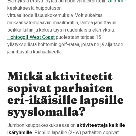
Elämyksiä etsivä löytää Jumbon viihdekorttelin
Olio VR
-
keskuksesta huipputason
virtuaalitodellisuuskokemuksia. Voit sukeltaa
mukaansatempaaviin maailmoihin, lähteä jännittäviin
seikkailuihin ja kokea täysin uudenlaisia elämyksiä.
Hohtogolf West Coast
puolestaan tarjoaa 15
yllätyksellistä hohtominigolf-rataa, joista neljä sijaitsee
jännittävällä kauhualueella.
Mitkä aktiviteetit
sopivat parhaiten
eri-ikäisille lapsille
syyslomalla?
Jumbon kauppakeskuksessa on
aktiviteetteja kaikille
ikäryhmille
. Pienille lapsille (2-6v) parhaiten sopivat