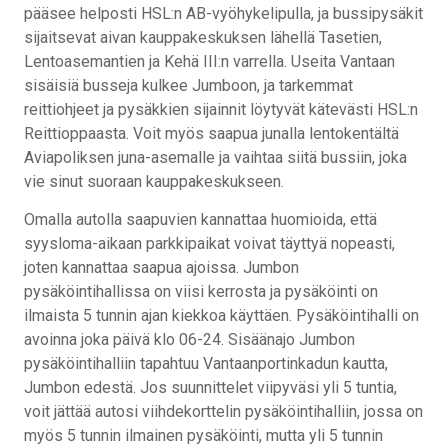
pääsee helposti HSL:n AB-vyöhykelipulla, ja bussipysäkit
sijaitsevat aivan kauppakeskuksen lähellä Tasetien,
Lentoasemantien ja Kehä III:n varrella. Useita Vantaan
sisäisiä busseja kulkee Jumboon, ja tarkemmat
reittiohjeet ja pysäkkien sijainnit löytyvät kätevästi HSL:n
Reittioppaasta. Voit myös saapua junalla lentokentältä
Aviapoliksen juna-asemalle ja vaihtaa siitä bussiin, joka
vie sinut suoraan kauppakeskukseen.
Omalla autolla saapuvien kannattaa huomioida, että
syysloma-aikaan parkkipaikat voivat täyttyä nopeasti,
joten kannattaa saapua ajoissa. Jumbon
pysäköintihallissa on viisi kerrosta ja pysäköinti on
ilmaista 5 tunnin ajan kiekkoa käyttäen. Pysäköintihalli on
avoinna joka päivä klo 06-24. Sisäänajo Jumbon
pysäköintihalliin tapahtuu Vantaanportinkadun kautta,
Jumbon edestä. Jos suunnittelet viipyväsi yli 5 tuntia,
voit jättää autosi viihdekorttelin pysäköintihalliin, jossa on
myös 5 tunnin ilmainen pysäköinti, mutta yli 5 tunnin