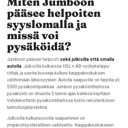
Miten Jumboon
pääsee helpoiten
syyslomalla ja
missä voi
pysäköidä?
Jumboon pääsee helposti
sekä julkisilla että omalla
autolla
. Julkisilla kulkiessa HSL:n AB-vyöhykelippu
riittää, ja useita busseja kulkee kauppakeskuksen
välittömään läheisyyteen. Autolla saapuville on tarjolla yli
5500 pysäköintipaikkaa. Jumbon pysäköintihallissa
pysäköinti on ilmaista 5 tunnin ajan kiekkoa käyttäen.
Viihdekorttelin pysäköintihallissa toimii rekisterikilven
tunnistusjärjestelmä.
Julkisilla kulkuneuvoilla saapuminen on
ympäristöystävällinen vaihtoehto. Kauppakeskukseen