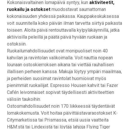
Kokonaisvaltainen lomapäivä syntyy, kun
aktiviteetit,
ruokailu ja ostokset
muodostavat saumattoman
kokonaisuuden yhdessä paikassa. Kauppakeskuksessa
voit suunnitella koko päivän ilman tarvetta siirtyä paikasta
toiseen. Aloita päivä rentouttavalla kylpyläkäynnillä, jatka
aktiivisilla peleillä ja päätä päivä hyvään ruokaan ja
ostoksiin.
Ruokailumahdollisuudet ovat monipuoliset noin 40
kahvilan ja ravintolan valikoimalla. Voit nauttia nopean
lounaan ostoskierroksen aikana tai viettää rauhallisen
illallisen perheen kanssa. Makuja löytyy ympäri maailmaa,
ja perheiden suosimat ravintolat huomioivat myös
pienimmät ruokailijat. Espresso Housen kahvit tai Fazer
Cafén leivonnaiset sopivat täydellisesti aktiviteettien
välisiin taukoihin.
Ostosmahdollisuudet noin 170 liikkeessä täydentävät
lomakokemusta. Voit hoitaa päivittäistavaraostokset K-
Citymarketissa tai Prismassa, etsiä uusia vaatteita
H&M:stä tai Lindexistä tai löytää lahjoja Flying Tiger