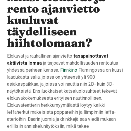
rento ajanvietto
kuuluvat
täydelliseen
hiihtolomaan?
Elokuvat ja rauhallinen ajanvietto
tasapainottavat
aktiivista lomaa
ja tarjoavat mahdollisuuden rentoutua
yhdessä perheen kanssa.
Finnkino
Flamingossa on kuusi
laadukasta salia, joissa on yhteensä yli 900
asiakaspaikkaa, ja joissa voi nauttia niin 2D- kuin 3D-
näytöksistä. Ensiluokkaiset katseluolosuhteet tekevät
elokuvakokemuksesta erityisen nautinnollisen.
Elokuvateatterin herkkumyymälästä löytyy kaikki
leffaherkut makeisista poppareihin ja lämpimiin leffa-
aterioihin. Baarin juomia ja drinkkejä saa viedä mukaan
erillisiin anniskelunäytöksiin, mikä tekee