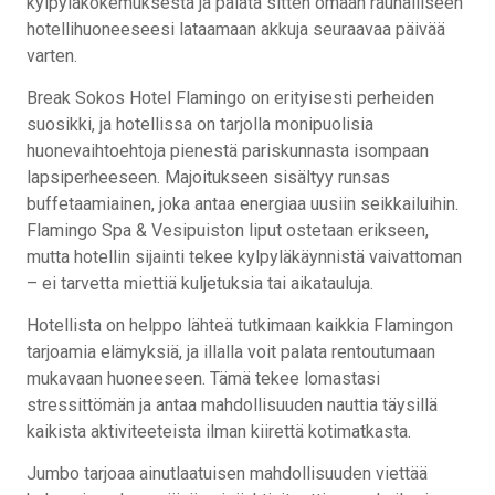
kylpyläkokemuksesta ja palata sitten omaan rauhalliseen
hotellihuoneeseesi lataamaan akkuja seuraavaa päivää
varten.
Break Sokos Hotel Flamingo on erityisesti perheiden
suosikki, ja hotellissa on tarjolla monipuolisia
huonevaihtoehtoja pienestä pariskunnasta isompaan
lapsiperheeseen. Majoitukseen sisältyy runsas
buffetaamiainen, joka antaa energiaa uusiin seikkailuihin.
Flamingo Spa & Vesipuiston liput ostetaan erikseen,
mutta hotellin sijainti tekee kylpyläkäynnistä vaivattoman
– ei tarvetta miettiä kuljetuksia tai aikatauluja.
Hotellista on helppo lähteä tutkimaan kaikkia Flamingon
tarjoamia elämyksiä, ja illalla voit palata rentoutumaan
mukavaan huoneeseen. Tämä tekee lomastasi
stressittömän ja antaa mahdollisuuden nauttia täysillä
kaikista aktiviteeteista ilman kiirettä kotimatkasta.
Jumbo tarjoaa ainutlaatuisen mahdollisuuden viettää