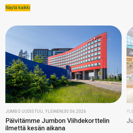
Näytä kaikki
JUMBO UUDISTUU, YLEINEN
|
30.06.2026
YL
Päivitämme Jumbon Viihdekorttelin
Ju
ilmettä kesän aikana