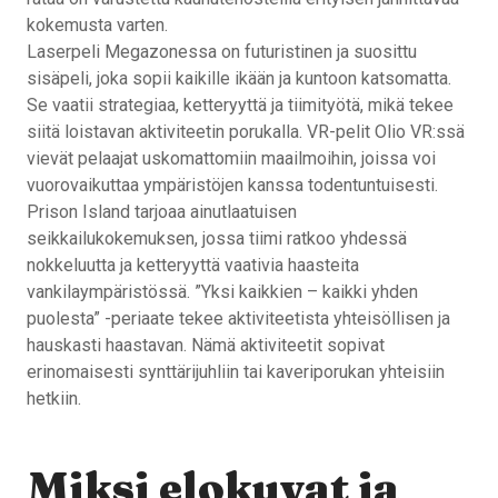
kokemusta varten.
Laserpeli Megazonessa on futuristinen ja suosittu
sisäpeli, joka sopii kaikille ikään ja kuntoon katsomatta.
Se vaatii strategiaa, ketteryyttä ja tiimityötä, mikä tekee
siitä loistavan aktiviteetin porukalla. VR-pelit Olio VR:ssä
vievät pelaajat uskomattomiin maailmoihin, joissa voi
vuorovaikuttaa ympäristöjen kanssa todentuntuisesti.
Prison Island tarjoaa ainutlaatuisen
seikkailukokemuksen, jossa tiimi ratkoo yhdessä
nokkeluutta ja ketteryyttä vaativia haasteita
vankilaympäristössä. ”Yksi kaikkien – kaikki yhden
puolesta” -periaate tekee aktiviteetista yhteisöllisen ja
hauskasti haastavan. Nämä aktiviteetit sopivat
erinomaisesti synttärijuhliin tai kaveriporukan yhteisiin
hetkiin.
Miksi elokuvat ja