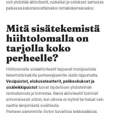
voit yhdistää aktiviteetit, ruokailun ja ostokset samassa
paikassa kokonaisvaltaiseksi lomakokemukseksi.
Mitä sisätekemistä
hiihtolomalla on
tarjolla koko
perheelle?
Hiihtolomalla sisäaktiviteetit tarjoavat monipuolista
tekemistä kaikille perheenjäsenille iästä riippumatta.
Vesipuistot, elokuvateatterit, pelikeskukset ja
sisäleikkipuistot
luovat täydellisen yhdistelmän
rentoutumista ja toimintaa. Nämä aktiviteetit toimivat
erinomaisesti silloin, kun ulkona on kylmä tai haluat vain
nauttia lämpimästä sisätilasta.
Perheen pienimmille löytyy turvallisia leikkipaikkoja,