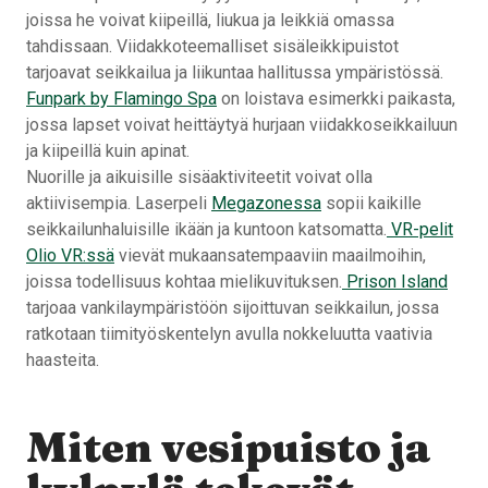
joissa he voivat kiipeillä, liukua ja leikkiä omassa
tahdissaan. Viidakkoteemalliset sisäleikkipuistot
tarjoavat seikkailua ja liikuntaa hallitussa ympäristössä.
Funpark by Flamingo Spa
on loistava esimerkki paikasta,
jossa lapset voivat heittäytyä hurjaan viidakkoseikkailuun
ja kiipeillä kuin apinat.
Nuorille ja aikuisille sisäaktiviteetit voivat olla
aktiivisempia. Laserpeli
Megazonessa
sopii kaikille
seikkailunhaluisille ikään ja kuntoon katsomatta.
VR-pelit
Olio VR:ssä
vievät mukaansatempaaviin maailmoihin,
joissa todellisuus kohtaa mielikuvituksen.
Prison Island
tarjoaa vankilaympäristöön sijoittuvan seikkailun, jossa
ratkotaan tiimityöskentelyn avulla nokkeluutta vaativia
haasteita.
Miten vesipuisto ja