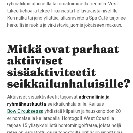
ryhmäliikuntatunneilla tai omatoimisella treenillä. Vesi
tukee kehoa ja tekee liikunnasta hellävaraista nivelille.
Kun nälkä tai jano yllättää, allasravintola Spa Café tarjoilee
herkullisia ruokia ja virkistäviä juomia jokaiseen makuun.
Mitkä ovat parhaat
aktiiviset
sisäaktiviteetit
seikkailunhaluisille?
Aktiiviset sisäaktiviteetit tarjoavat
adrenaliinia ja
ryhmähauskuutta
seikkailunhaluisille. Keilaus
BowlCircuksessa
yhdistää kilpailun ja hauskanpidon 20
erinomaisella keilaradalla. Hohtogolf West Coastilla
tarjoaa 15 yllätyksellistä hohtominigolfrataa, joista neljä
rataa on varustettu kauhutehosteilla erityisen jännittävää