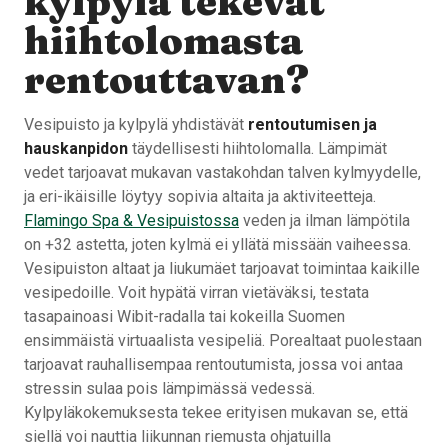
kylpylä tekevät
hiihtolomasta
rentouttavan?
Vesipuisto ja kylpylä yhdistävät
rentoutumisen ja
hauskanpidon
täydellisesti hiihtolomalla. Lämpimät
vedet tarjoavat mukavan vastakohdan talven kylmyydelle,
ja eri-ikäisille löytyy sopivia altaita ja aktiviteetteja.
Flamingo Spa & Vesipuistossa
veden ja ilman lämpötila
on +32 astetta, joten kylmä ei yllätä missään vaiheessa.
Vesipuiston altaat ja liukumäet tarjoavat toimintaa kaikille
vesipedoille. Voit hypätä virran vietäväksi, testata
tasapainoasi Wibit-radalla tai kokeilla Suomen
ensimmäistä virtuaalista vesipeliä. Porealtaat puolestaan
tarjoavat rauhallisempaa rentoutumista, jossa voi antaa
stressin sulaa pois lämpimässä vedessä.
Kylpyläkokemuksesta tekee erityisen mukavan se, että
siellä voi nauttia liikunnan riemusta ohjatuilla