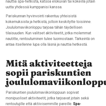
nauttia spa-hetkistä, katsoa elokuvan tai kokeilla jotain
uutta yhdessä kumppanisi kanssa.
Pariskunnan hyvinvointi rakentuu yhteisistä
kokemuksista ja hetkistä, jolloin keskitytte toisiinne.
Joululomaviikonloppu tarjoaa tähän täydellisen
tilaisuuden. Kun valitset aktiviteetit, jotka molemmat
nautitte, rentoutuminen tulee luonnostaan. Tärkeintä on
antaa itsellenne lupa olla läsnä ja nauttia hetkestä.
Mitä aktiviteetteja
sopii pariskuntien
joululomaviikonlopp
Pariskuntien joululomaviikonloppuun sopivat
monipuoliset aktiviteetit, jotka tarjoavat jotain sekä
rentoutujille että aktiivisemmille pareille.
Spa-