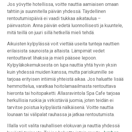
Jos yövytte hotellissa, voitte nauttia aamiaisen omaan
tahtiin ja suunnitella päivän yhdessä. Täydellinen
rentoutumispäivä ei vaadi tiukkaa aikataulua –
päinvastoin. Anna päivän edetä luonnollisesti ja kuuntele,
mitä teillä on juuri sillä hetkellä mieli tehdä.
Aikuisten kylpylässä voit viettää useita tunteja nauttien
erilaisista saunoista ja altaista. Lämpimät vedet
rentouttavat lihaksia ja mieli pääsee lepoon.
Kylpyläkokemuksesta on lupa nauttia yhtä hyvin yksin
kuin yhdessä muiden kanssa, mutta pariskunnille se
tarjoaa erityisen intiimiä yhteistä aikaa. Jos haluatte lisää
hemmottelua, varatkaa hoitolamaailmasta rentouttava
hieronta tai hoitopaketti. Allasravintola Spa Cafe tarjoaa
herkullisia ruokia ja virkistäviä juomia, joten teidän ei
tarvitse poistua kylpylästä nälkäisenä. Voitte nauttia
lounaan tai välipalat rauhassa ja jatkaa rentoutumista.
Illalla voit valita rauhallisen elokuvan ja nauttia yhdessä