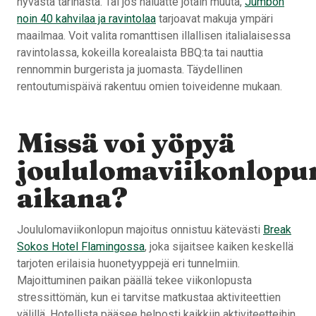
hyvästä tarinasta. Tai jos haluatte jotain muuta,
Jumbon
noin 40 kahvilaa ja ravintolaa
tarjoavat makuja ympäri
maailmaa. Voit valita romanttisen illallisen italialaisessa
ravintolassa, kokeilla korealaista BBQ:ta tai nauttia
rennommin burgerista ja juomasta. Täydellinen
rentoutumispäivä rakentuu omien toiveidenne mukaan.
Missä voi yöpyä
joululomaviikonlopu
aikana?
Joululomaviikonlopun majoitus onnistuu kätevästi
Break
Sokos Hotel Flamingossa
, joka sijaitsee kaiken keskellä
tarjoten erilaisia huonetyyppejä eri tunnelmiin.
Majoittuminen paikan päällä tekee viikonlopusta
stressittömän, kun ei tarvitse matkustaa aktiviteettien
välillä. Hotellista pääsee helposti kaikkiin aktiviteetteihin,