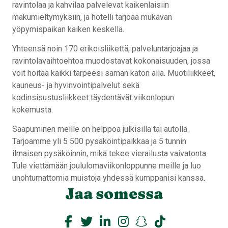
ravintolaa ja kahvilaa palvelevat kaikenlaisiin
makumieltymyksiin, ja hotelli tarjoaa mukavan
yöpymispaikan kaiken keskellä.
Yhteensä noin 170 erikoisliikettä, palveluntarjoajaa ja
ravintolavaihtoehtoa muodostavat kokonaisuuden, jossa
voit hoitaa kaikki tarpeesi saman katon alla. Muotiliikkeet,
kauneus- ja hyvinvointipalvelut sekä
kodinsisustusliikkeet täydentävät viikonlopun
kokemusta.
Saapuminen meille on helppoa julkisilla tai autolla.
Tarjoamme yli 5 500 pysäköintipaikkaa ja 5 tunnin
ilmaisen pysäköinnin, mikä tekee vierailusta vaivatonta.
Tule viettämään joululomaviikonloppunne meille ja luo
unohtumattomia muistoja yhdessä kumppanisi kanssa.
Jaa somessa