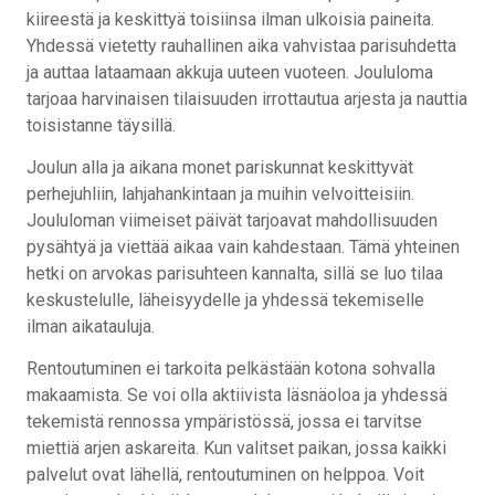
kiireestä ja keskittyä toisiinsa ilman ulkoisia paineita.
Yhdessä vietetty rauhallinen aika vahvistaa parisuhdetta
ja auttaa lataamaan akkuja uuteen vuoteen. Joululoma
tarjoaa harvinaisen tilaisuuden irrottautua arjesta ja nauttia
toisistanne täysillä.
Joulun alla ja aikana monet pariskunnat keskittyvät
perhejuhliin, lahjahankintaan ja muihin velvoitteisiin.
Joululoman viimeiset päivät tarjoavat mahdollisuuden
pysähtyä ja viettää aikaa vain kahdestaan. Tämä yhteinen
hetki on arvokas parisuhteen kannalta, sillä se luo tilaa
keskustelulle, läheisyydelle ja yhdessä tekemiselle
ilman aikatauluja.
Rentoutuminen ei tarkoita pelkästään kotona sohvalla
makaamista. Se voi olla aktiivista läsnäoloa ja yhdessä
tekemistä rennossa ympäristössä, jossa ei tarvitse
miettiä arjen askareita. Kun valitset paikan, jossa kaikki
palvelut ovat lähellä, rentoutuminen on helppoa. Voit