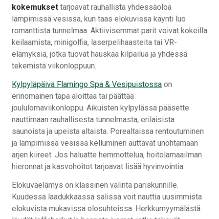
kokemukset
tarjoavat rauhallista yhdessäoloa
lämpimissä vesissä, kun taas elokuvissa käynti luo
romanttista tunnelmaa. Aktiivisemmat parit voivat kokeilla
keilaamista, minigolfia, laserpelihaasteita tai VR-
elämyksiä, jotka tuovat hauskaa kilpailua ja yhdessä
tekemistä viikonloppuun.
Kylpyläpäivä Flamingo Spa & Vesipuistossa
on
erinomainen tapa aloittaa tai päättää
joululomaviikonloppu. Aikuisten kylpylässä pääsette
nauttimaan rauhallisesta tunnelmasta, erilaisista
saunoista ja upeista altaista. Porealtaissa rentoutuminen
ja lämpimissä vesissä kelluminen auttavat unohtamaan
arjen kiireet. Jos haluatte hemmottelua, hoitolamaailman
hieronnat ja kasvohoitot tarjoavat lisää hyvinvointia.
Elokuvaelämys on klassinen valinta pariskunnille.
Kuudessa laadukkaassa salissa voit nauttia uusimmista
elokuvista mukavissa olosuhteissa. Herkkumyymälästä