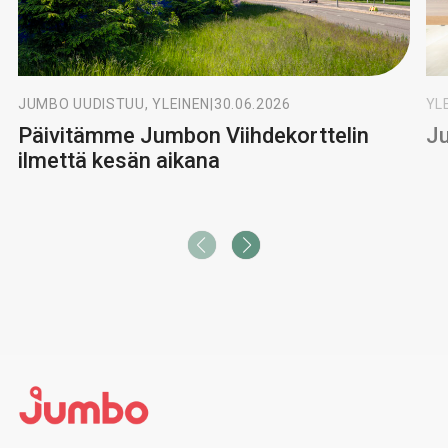
JUMBO UUDISTUU, YLEINEN
|
30.06.2026
YL
Päivitämme Jumbon Viihdekorttelin
Ju
ilmettä kesän aikana