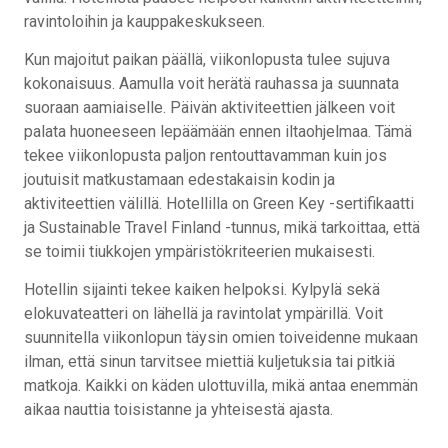
ravintoloihin ja kauppakeskukseen.
Kun majoitut paikan päällä, viikonlopusta tulee sujuva
kokonaisuus. Aamulla voit herätä rauhassa ja suunnata
suoraan aamiaiselle. Päivän aktiviteettien jälkeen voit
palata huoneeseen lepäämään ennen iltaohjelmaa. Tämä
tekee viikonlopusta paljon rentouttavamman kuin jos
joutuisit matkustamaan edestakaisin kodin ja
aktiviteettien välillä. Hotellilla on Green Key -sertifikaatti
ja Sustainable Travel Finland -tunnus, mikä tarkoittaa, että
se toimii tiukkojen ympäristökriteerien mukaisesti.
Hotellin sijainti tekee kaiken helpoksi. Kylpylä sekä
elokuvateatteri on lähellä ja ravintolat ympärillä. Voit
suunnitella viikonlopun täysin omien toiveidenne mukaan
ilman, että sinun tarvitsee miettiä kuljetuksia tai pitkiä
matkoja. Kaikki on käden ulottuvilla, mikä antaa enemmän
aikaa nauttia toisistanne ja yhteisestä ajasta.