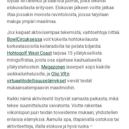
löydät leffaherkut ja baarista juomat, jotka tekevät
elokuvaillasta erityisen. Elokuvan jälkeen voitte jatkaa
iltaa jossakin monista ravintoloista, joissa tarjotaan
makuja ympäri maailmaa.
Jos kaipaat aktiivisempaa tekemistä, vaihtoehtoja riittää.
BowlCircuksessa
voit kokeilla hohtokeilausta
korkeatasoisilla keilaradoilla tai pelata biljardia.
Hohtogolf West Coast
tarjoaa 15 yllätyksellistä
minigolfrataa, joista osa sijaitsee kauhualueella
yllätystehostein.
Megazonen
laserpeli sopii kaikille
seikkailunhaluisille, ja
Olio VR:n
virtuaalitodellisuuselämykset
vievät teidät
mukaansatempaaviin maailmoihin.
Kaikki nämä aktiviteetit löytyvät samasta paikasta, mikä
tekee suunnittelusta vaivatonta. Voitte rakentaa
viikonlopun juuri teidän toiveidenne mukaan, yhdistellen
erilaisia elämyksiä. Aamulla spa, iltapäivällä ostoksia tai
aktiviteetteja, illalla elokuva ja hyvä ruoka –