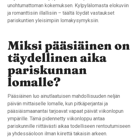
unohtumattoman kokemuksen. Kylpylälomasta elokuviin
ja romanttisiin illallisiin – täältä löydät vastaukset
pariskuntien yleisimpiin lomakysymyksiin.
Miksi pääsiäinen on
täydellinen aika
pariskunnan
lomalle?
Pääsiäinen luo ainutlaatuisen mahdollisuuden neljän
päivän mittaiselle lomalle, kun pitkäperjantai ja
pääsiäismaanantai tarjoavat vapaat päivät viikonlopun
ympärille. Tämä pidennetty viikonloppu antaa
pariskunnille riittävästi aikaa todelliseen rentoutumiseen
ja yhdessäoloon ilman kiirettä takaisin arkeen.