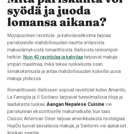
syödä ja juoda
lomansa aikana?
Monipuolinen ravintola- ja kahvilavalikoima tarjoaa
pariskunnille mahdollisuuden nauttia erilaisista
makuelämyksistä romanttisista illallisista rennompiin
hetkiin.
Noin 40 ravintolaa ja kahvilaa
tarjoavat makuja
ympäri maailmaa, mikä tekee ruokailusta osan
lomakokemusta ja antaa mahdollisuuden kokeilla uusia
makuja yhdessä.
Romanttiseen illalliseen sopivat ravintolat kuten Amarillo,
La Famiglia ja Il Siciliano tarjoavat tunnelmallisia tiloja ja
laadukasta ruokaa.
Aangan Nepalese Cuisine
vie
pariskunnan eksoottiselle makumatkalle, kun taas
Classic American Diner tarjoaa amerikkalaista nostalgiaa.
HuaDu tuovat aasialaisia makuja, ja Santorini vie ajatukset
Kreikan saarille.