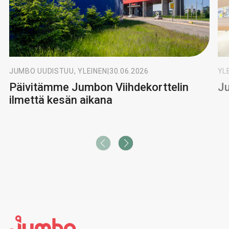
JUMBO UUDISTUU, YLEINEN
|
30.06.2026
YL
Päivitämme Jumbon Viihdekorttelin
Ju
ilmettä kesän aikana