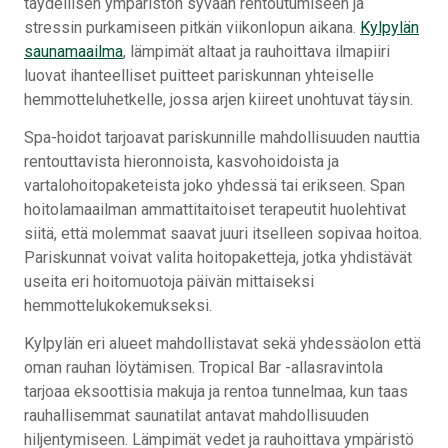
täydellisen ympäristön syvään rentoutumiseen ja
stressin purkamiseen pitkän viikonlopun aikana.
Kylpylän
saunamaailma
, lämpimät altaat ja rauhoittava ilmapiiri
luovat ihanteelliset puitteet pariskunnan yhteiselle
hemmotteluhetkelle, jossa arjen kiireet unohtuvat täysin.
Spa-hoidot tarjoavat pariskunnille mahdollisuuden nauttia
rentouttavista hieronnoista, kasvohoidoista ja
vartalohoitopaketeista joko yhdessä tai erikseen. Span
hoitolamaailman ammattitaitoiset terapeutit huolehtivat
siitä, että molemmat saavat juuri itselleen sopivaa hoitoa.
Pariskunnat voivat valita
hoitopaketteja, jotka yhdistävät
useita eri hoitomuotoja päivän mittaiseksi
hemmottelukokemukseksi.
Kylpylän eri alueet mahdollistavat sekä yhdessäolon että
oman rauhan löytämisen. Tropical Bar -allasravintola
tarjoaa eksoottisia makuja ja rentoa tunnelmaa, kun taas
rauhallisemmat saunatilat antavat mahdollisuuden
hiljentymiseen. Lämpimät vedet ja rauhoittava ympäristö