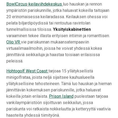
BowlCircus-keilaviihdekeskus
luo hauskan ja rennon
ympäristön pariskunnille, jotka haluavat kokeilla taitojaan
20 erinomaisessa keilaradassa. Keilauksen ohessa voi
pelata biljardipöydissä tai rentoutua ravintolan
tunnelmallisissa tiloissa.
Yksityiskabinettien
varaaminen tekee illasta erityisen intiimin ja romanttisen.
Olio VR
vie pariskunnan mukaansatempaaviin
virtuaalimaailmoihin, joissa he voivat yhdessä kokea
jännittäviä seikkailuja ja haastaa toisiaan erilaisissa
peleissä.
Hohtogolf West Coast
tarjoaa 15 yllätyksellistä
minigolfrataa, joista neljä sijaitsee kauhualueella
yllätyksellisine tehosteineen. Tämä luo hauskan ja hieman
jännittävän kokemuksen pariskunnille, jotka haluavat
kokeilla jotain erilaista.
Prison Island
puolestaan tarjoaa
vankilaympäristöön sijoittuvan seikkailun, jossa
pariskunta voi ratkaista nokkeluutta ja ketteryyttä vaativia
haasteita yhdessä tiimityönä.