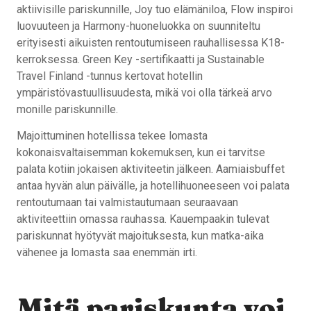
aktiivisille pariskunnille, Joy tuo elämäniloa, Flow inspiroi
luovuuteen ja Harmony-huoneluokka on suunniteltu
erityisesti aikuisten rentoutumiseen rauhallisessa K18-
kerroksessa. Green Key -sertifikaatti ja Sustainable
Travel Finland -tunnus kertovat hotellin
ympäristövastuullisuudesta, mikä voi olla tärkeä arvo
monille pariskunnille.
Majoittuminen hotellissa tekee lomasta
kokonaisvaltaisemman kokemuksen, kun ei tarvitse
palata kotiin jokaisen aktiviteetin jälkeen. Aamiaisbuffet
antaa hyvän alun päivälle, ja hotellihuoneeseen voi palata
rentoutumaan tai valmistautumaan seuraavaan
aktiviteettiin omassa rauhassa. Kauempaakin tulevat
pariskunnat hyötyvät majoituksesta, kun matka-aika
vähenee ja lomasta saa enemmän irti.
Mitä pariskunta voi