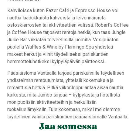
Kahviloissa kuten Fazer Café ja Espresso House voi
nauttia laadukkaista kahveista ja leivonnaisista
ostoskierrosten tai aktiviteettien välissä. Robert’s Coffee
ja Coffee House tarjoavat rentoja hetkiä, kun taas Jungle
Juice Bar virkistää terveellisillä juomilla. Vesipuiston
puolella Waffles & Wine by Flamingo Spa yhdistää
makeat herkut ja viinit täydelliseksi pariskuntien
hemmotteluhetkeksi kylpyläpäivän päätteeksi.
Pääsiäisloma Vantaalla tarjoaa pariskunnille täydellisen
yhdistelmän rentoutumista, yhteisiä kokemuksia ja
romanttisia hetkiä. Pitkä viikonloppu antaa aikaa nauttia
kaikesta, mitä Jumbo tarjoaa – kylpylästä ja hotellista
monipuolisiin aktiviteetteihin ja herkullisiin
ruokailuelämyksiin. Tule kokemaan, miksi me olemme
täydellinen valinta pariskuntien pääsiäislomalle Vantaalla.
Jaa somessa