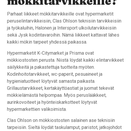
mökkitarvikkeille?
Parhaat liikkeet mökkitarvikkeille ovat hypermarketit
peruselintarvikkeisiin, Clas Ohlson teknisiin tarvikkeisiin
ja työkaluihin, Halonen ja Intersport ulkoilutarvikkeisiin
sekä Jysk kodintavaroihin. Nämä liikkeet kattavat lähes
kaikki mökin tarpeet yhdessä paikassa.
Hypermarketit K-Citymarket ja Prisma ovat
mökkiostosten perusta. Niistä löydät kaikki elintarvikkeet
säilykkeitä ja pakastettuja tuotteita myöten.
Kodinhoitotarvikkeet, wc-paperit, pesuaineet ja
hygieniatuotteet löytyvät samasta paikasta.
Grillaustarvikkeet, kertakäyttöastiat ja juomat tekevät
mökkielämästä helpompaa. Myös peruslääkkeet,
aurinkovoiteet ja hyönteiskarkotteet löytyvät
hypermarkettien valikoimista.
Clas Ohlson on mökkiostosten salainen ase teknisiin
tarpeisiin. Sieltä löydät taskulamput, paristot, jatkojohdot