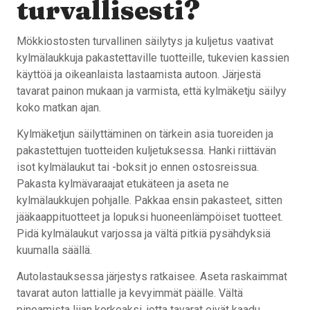
turvallisesti?
Mökkiostosten turvallinen säilytys ja kuljetus vaativat
kylmälaukkuja pakastettaville tuotteille, tukevien kassien
käyttöä ja oikeanlaista lastaamista autoon. Järjestä
tavarat painon mukaan ja varmista, että kylmäketju säilyy
koko matkan ajan.
Kylmäketjun säilyttäminen on tärkein asia tuoreiden ja
pakastettujen tuotteiden kuljetuksessa. Hanki riittävän
isot kylmälaukut tai -boksit jo ennen ostosreissua.
Pakasta kylmävaraajat etukäteen ja aseta ne
kylmälaukkujen pohjalle. Pakkaa ensin pakasteet, sitten
jääkaappituotteet ja lopuksi huoneenlämpöiset tuotteet.
Pidä kylmälaukut varjossa ja vältä pitkiä pysähdyksiä
kuumalla säällä.
Autolastauksessa järjestys ratkaisee. Aseta raskaimmat
tavarat auton lattialle ja kevyimmät päälle. Vältä
pinoamista liian korkeaksi, jotta tavarat eivät kaadu