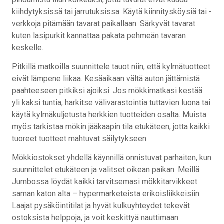
kiihdytyksissä tai jarrutuksissa. Käytä kiinnitysköysiä tai -
verkkoja pitämään tavarat paikallaan. Särkyvät tavarat
kuten lasipurkit kannattaa pakata pehmeän tavaran
keskelle.
Pitkillä matkoilla suunnittele tauot niin, että kylmätuotteet
eivät lämpene liikaa. Kesäaikaan vältä auton jättämistä
paahteeseen pitkiksi ajoiksi. Jos mökkimatkasi kestää
yli kaksi tuntia, harkitse välivarastointia tuttavien luona tai
käytä kylmäkuljetusta herkkien tuotteiden osalta. Muista
myös tarkistaa mökin jääkaapin tila etukäteen, jotta kaikki
tuoreet tuotteet mahtuvat säilytykseen.
Mökkiostokset yhdellä käynnillä onnistuvat parhaiten, kun
suunnittelet etukäteen ja valitset oikean paikan. Meillä
Jumbossa löydät kaikki tarvitsemasi mökkitarvikkeet
saman katon alta – hypermarketeista erikoisliikkeisiin.
Laajat pysäköintitilat ja hyvät kulkuyhteydet tekevät
ostoksista helppoja, ja voit keskittyä nauttimaan