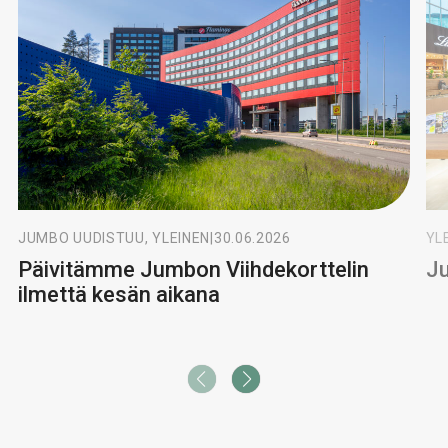
JUMBO UUDISTUU, YLEINEN
|
30.06.2026
YL
Päivitämme Jumbon Viihdekorttelin
Ju
ilmettä kesän aikana