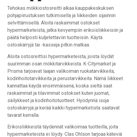
Tehokas mökkiostosreitti alkaa kauppakeskuksen
pohjapiirustuksen tutkimisella ja liikkeiden sijainnin
selvittämisellä. Aloita raskaimmat ostokset
hypermarketeista, jatka kevyempiin erikoisliikkeisiin ja
päätä helposti kuljetettaviin tuotteisiin. Käytä
ostoskärryjä tai -kasseja pitkin matkaa.
Aloita ostosreittisi hypermarketeista, joista löydät
suurimman osan mökkitarvikkeista. K-Citymarket ja
Prisma tarjoavat laajan valikoiman ruokatarvikkeita,
kodinhoitotarvikkeita ja perustarvikkeita. Nämä liikkeet
kannattaa käydä ensimmäisenä, koska sieltä saat
raskaimmat ja tilavimmat ostokset kuten juomat,
säilykkeet ja kodinhoitotuotteet. Hyödynnä isoja
ostoskärryjä ja kerää kaikki hypermarketista saatavat
tavarat kerralla.
Erikoisliikkeistä täydennät valikoimaa tuotteilla, joita
hypermarketeista ei löydy. Clas Ohlson tarjoaa käteviä