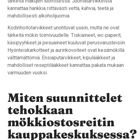
tärkeitä makujen luomisessa. Juomatarvikkeista
kannattaa hankkia riittävästi vettä, kahvia, teetä ja
mahdollisesti alkoholijuomia.
Kodinhoitotarvikkeet unohtuvat usein, mutta ne ovat
tärkeitä mökin toimivuudelle. Tiskiaineet, wc-paperit,
käsipyyhkeet ja pesuaineet kuuluvat perusvarusteisiin.
Hyönteiskarkotteet ja aurinkovoiteet ovat kesämökillä
välttämättömiä. Ensiaputarvikkeet, kipulääkkeet ja
mahdolliset reseptilääkkeet kannattaa pakata mukaan
varmuuden vuoksi.
Miten suunnittelet
tehokkaan
mökkiostosreitin
kauppakeskuksessa?