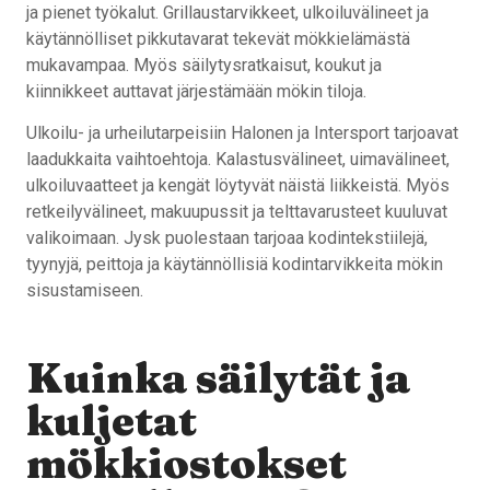
ja pienet työkalut. Grillaustarvikkeet, ulkoiluvälineet ja
käytännölliset pikkutavarat tekevät mökkielämästä
mukavampaa. Myös säilytysratkaisut, koukut ja
kiinnikkeet auttavat järjestämään mökin tiloja.
Ulkoilu- ja urheilutarpeisiin Halonen ja Intersport tarjoavat
laadukkaita vaihtoehtoja. Kalastusvälineet, uimavälineet,
ulkoiluvaatteet ja kengät löytyvät näistä liikkeistä. Myös
retkeilyvälineet, makuupussit ja telttavarusteet kuuluvat
valikoimaan. Jysk puolestaan tarjoaa kodintekstiilejä,
tyynyjä, peittoja ja käytännöllisiä kodintarvikkeita mökin
sisustamiseen.
Kuinka säilytät ja
kuljetat
mökkiostokset