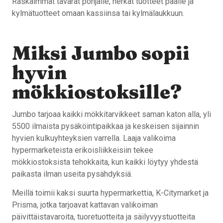
Raskaimmat tavarat pohjalle, herkät tuotteet päälle ja
kylmätuotteet omaan kassiinsa tai kylmälaukkuun.
Miksi Jumbo sopii
hyvin
mökkiostoksille?
Jumbo tarjoaa kaikki mökkitarvikkeet saman katon alla, yli
5500 ilmaista pysäköintipaikkaa ja keskeisen sijainnin
hyvien kulkuyhteyksien varrella. Laaja valikoima
hypermarketeista erikoisliikkeisiin tekee
mökkiostoksista tehokkaita, kun kaikki löytyy yhdestä
paikasta ilman useita pysähdyksiä.
Meillä toimii kaksi suurta hypermarkettia, K-Citymarket ja
Prisma, jotka tarjoavat kattavan valikoiman
päivittäistavaroita, tuoretuotteita ja säilyvyystuotteita