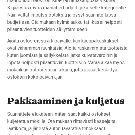
mahdolliset elektroniikka- tai rautakauppatarvikkeet.
Kirjaa ylös myös määrät ja budjetti jokaiselle kategorialle.
Näin vältät impulssiostoksia ja pysyt suunnitellussa
budjetissa. Ota mukaan kylmälaukku tai -kassi helposti
pilaantuvien tuotteiden säilyttämiseen.
Ajoita ostosreissu arkipäivälle, kun kauppakeskukset
ovat vähemmän ruuhkaisia. Aloita raskaimmista tuotteista
kuten juomista ja säilykkeistä, jatka kuivatavaroihin ja
lopeta helposti pilaantuviin tuotteisiin. Varaa aikaa myös
ruokailuun ostosreissun aikana, jotta jaksat keskittyä
ostoksiin koko päivän ajan.
Pakkaaminen ja kuljetus
Suunnittele etukäteen, miten saat kaikki ostokset
kuljetettua mökille. Ota mukaan riittävästi kasseja tai
laatikoita, ja järjestä auton tavaratila tehokkaasti.