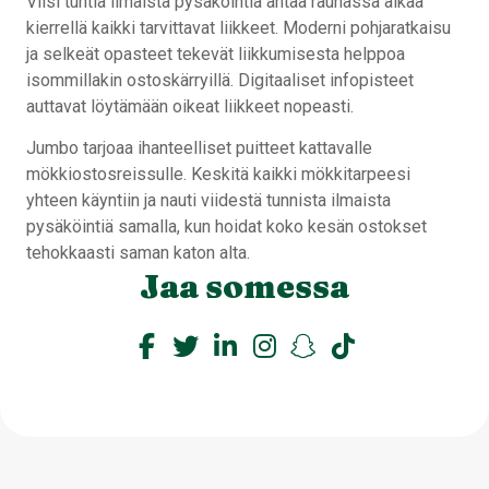
Viisi tuntia ilmaista pysäköintiä antaa rauhassa aikaa
kierrellä kaikki tarvittavat liikkeet. Moderni pohjaratkaisu
ja selkeät opasteet tekevät liikkumisesta helppoa
isommillakin ostoskärryillä. Digitaaliset infopisteet
auttavat löytämään oikeat liikkeet nopeasti.
Jumbo tarjoaa ihanteelliset puitteet kattavalle
mökkiostosreissulle. Keskitä kaikki mökkitarpeesi
yhteen käyntiin ja nauti viidestä tunnista ilmaista
pysäköintiä samalla, kun hoidat koko kesän ostokset
tehokkaasti saman katon alta.
Jaa somessa