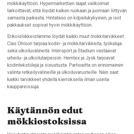
mökkikäyttöön. Hypermarkettien laajat valikoimat
tarkoittavat, että löydät kaiken ruokaan ja juomaan liittyvän
samasta paikasta. Hintataso on kilpailukykyinen, ja isot
pakkaukset sopivat hyvin mökkikäyttöön.
Erikoisliikkeistämme löydät kaikki muut mökkitarvikkeet.
Clas Ohlson tarjoaa kodin- ja mökkitarvikkeita, työkaluja
sekä ulkoiluvälineitä. Intersport ja Stadium vastaavat
urheilu- ja ulkoilutarpeisiin. Hemtex ja Jysk tarjoavat
kodintekstiilejä ja sisustusta. Partioaitta on erinomainen
valinta retkeilyvälineille ja ulkoiluvarusteille. Näin saat
kaikki tarvikkeet yhdellä kierroksella ilman useita
kauppareissuja.
Käytännön edut
mökkiostoksissa