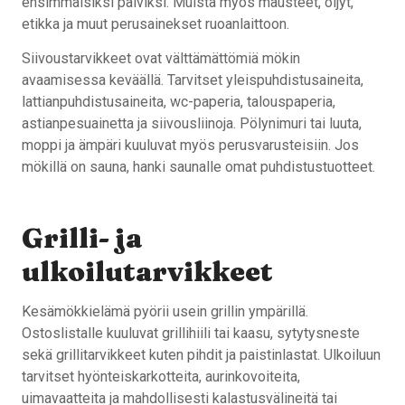
ensimmäisiksi päiviksi. Muista myös mausteet, öljyt,
etikka ja muut perusainekset ruoanlaittoon.
Siivoustarvikkeet ovat välttämättömiä mökin
avaamisessa keväällä. Tarvitset yleispuhdistusaineita,
lattianpuhdistusaineita, wc-paperia, talouspaperia,
astianpesuainetta ja siivousliinoja. Pölynimuri tai luuta,
moppi ja ämpäri kuuluvat myös perusvarusteisiin. Jos
mökillä on sauna, hanki saunalle omat puhdistustuotteet.
Grilli- ja
ulkoilutarvikkeet
Kesämökkielämä pyörii usein grillin ympärillä.
Ostoslistalle kuuluvat grillihiili tai kaasu, sytytysneste
sekä grillitarvikkeet kuten pihdit ja paistinlastat. Ulkoiluun
tarvitset hyönteiskarkotteita, aurinkovoiteita,
uimavaatteita ja mahdollisesti kalastusvälineitä tai