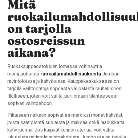
Mitä
ruokailumahdollisuu
on tarjolla
ostosreissun
aikana?
Ruokakauppaostoksien lomassa voit nauttia
monipuolisista
ruokailumahdollisuuksista
Jumbon
ravintoloissa ja kahviloissa. Kauppakeskuksessa on
tarjolla vaihtoehtoja nopeasta välipalasta rauhalliseen
illalliseen, joten voit valita juuri omaan tilanteeseesi
sopivan vaihtoehdon.
Pikaiseen nälkään sopivat esimerkiksi monet kahvilat,
joista saat pientä suolaista ja makeaa sekä laadukkaita
kahvijuomia. Jos kaipaat kunnon ateriaa, voit valita
lukuisista ravintolavaihtoehdoista. Jumbossa on tarjolla