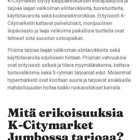
K-Citymarket löytyy kauppakeskuksen eteläpäädystä ja
tarjoaa laajan valikoiman elintarvikkeita, tuoretuotteita,
käyttötavaroita sekä kodinelektroniikkaa. Erityisesti K-
Citymarketin kattavat palvelutiskit, monipuolinen
leipäosasto ja laaja valikoima paikallisia tuotteita ovat
tehneet siitä suositun ostospaikan.
Prisma tarjoaa laajan valikoiman elintarvikkeita sekä
käyttötavaroita edulliseen hintaan. Prisman vahvuuksia
ovat erityisesti selkeä ja tilava myymälärakenne, kattava
tuotevalikoima sekä S-ryhmän tarjoamat edut. Molemmat
hypermarketit ovat kooltaan suuria ja tarjoavat asiakkaille
mahdollisuuden hoitaa kaikki ruokaostokset kerralla.
Mitä erikoisuuksia
K-Citymarket
Jumbossa tarjoaa?