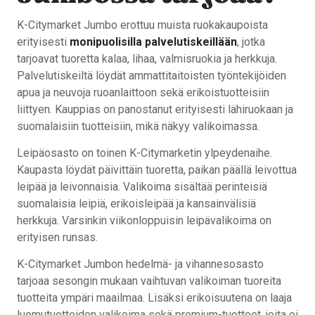
K-Citymarket Jumbo erottuu muista ruokakaupoista
erityisesti
monipuolisilla palvelutiskeillään
, jotka
tarjoavat tuoretta kalaa, lihaa, valmisruokia ja herkkuja.
Palvelutiskeiltä löydät ammattitaitoisten työntekijöiden
apua ja neuvoja ruoanlaittoon sekä erikoistuotteisiin
liittyen. Kauppias on panostanut erityisesti lähiruokaan ja
suomalaisiin tuotteisiin, mikä näkyy valikoimassa.
Leipäosasto on toinen K-Citymarketin ylpeydenaihe.
Kaupasta löydät päivittäin tuoretta, paikan päällä leivottua
leipää ja leivonnaisia. Valikoima sisältää perinteisiä
suomalaisia leipiä, erikoisleipää ja kansainvälisiä
herkkuja. Varsinkin viikonloppuisin leipävalikoima on
erityisen runsas.
K-Citymarket Jumbon hedelmä- ja vihannesosasto
tarjoaa sesongin mukaan vaihtuvan valikoiman tuoreita
tuotteita ympäri maailmaa. Lisäksi erikoisuutena on laaja
luomutuotteiden valikoima sekä premium-tuotteet, joita ei