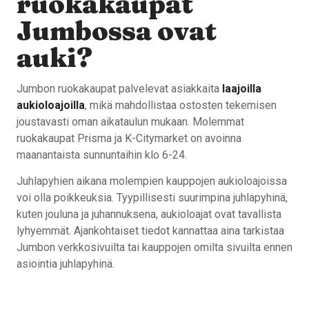
ruokakaupat
Jumbossa ovat
auki?
Jumbon ruokakaupat palvelevat asiakkaita
laajoilla
aukioloajoilla
, mikä mahdollistaa ostosten tekemisen
joustavasti oman aikataulun mukaan. Molemmat
ruokakaupat Prisma ja K-Citymarket on avoinna
maanantaista sunnuntaihin klo 6-24.
Juhlapyhien aikana molempien kauppojen aukioloajoissa
voi olla poikkeuksia. Tyypillisesti suurimpina juhlapyhinä,
kuten jouluna ja juhannuksena, aukioloajat ovat tavallista
lyhyemmät. Ajankohtaiset tiedot kannattaa aina tarkistaa
Jumbon verkkosivuilta tai kauppojen omilta sivuilta ennen
asiointia juhlapyhinä.