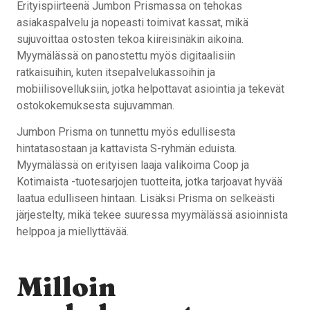
Erityispiirteenä Jumbon Prismassa on tehokas
asiakaspalvelu ja nopeasti toimivat kassat, mikä
sujuvoittaa ostosten tekoa kiireisinäkin aikoina.
Myymälässä on panostettu myös digitaalisiin
ratkaisuihin, kuten itsepalvelukassoihin ja
mobiilisovelluksiin, jotka helpottavat asiointia ja tekevät
ostokokemuksesta sujuvamman.
Jumbon Prisma on tunnettu myös edullisesta
hintatasostaan ja kattavista S-ryhmän eduista.
Myymälässä on erityisen laaja valikoima Coop ja
Kotimaista -tuotesarjojen tuotteita, jotka tarjoavat hyvää
laatua edulliseen hintaan. Lisäksi Prisma on selkeästi
järjestelty, mikä tekee suuressa myymälässä asioinnista
helppoa ja miellyttävää.
Milloin