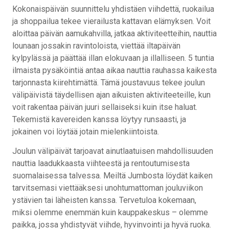
Kokonaispäivän suunnittelu yhdistäen viihdettä, ruokailua
ja shoppailua tekee vierailusta kattavan elämyksen. Voit
aloittaa päivän aamukahvilla, jatkaa aktiviteetteihin, nauttia
lounaan jossakin ravintoloista, viettää iltapäivän
kylpylässä ja päättää illan elokuvaan ja illalliseen. 5 tuntia
ilmaista pysäköintiä antaa aikaa nauttia rauhassa kaikesta
tarjonnasta kiirehtimättä. Tämä joustavuus tekee joulun
välipäivistä täydellisen ajan aikuisten aktiviteeteille, kun
voit rakentaa päivän juuri sellaiseksi kuin itse haluat.
Tekemistä kavereiden kanssa löytyy runsaasti, ja
jokainen voi löytää jotain mielenkiintoista.
Joulun välipäivät tarjoavat ainutlaatuisen mahdollisuuden
nauttia laadukkaasta viihteestä ja rentoutumisesta
suomalaisessa talvessa. Meiltä Jumbosta löydät kaiken
tarvitsemasi viettääksesi unohtumattoman jouluviikon
ystävien tai läheisten kanssa. Tervetuloa kokemaan,
miksi olemme enemmän kuin kauppakeskus – olemme
paikka, jossa yhdistyvät viihde, hyvinvointi ja hyvä ruoka.