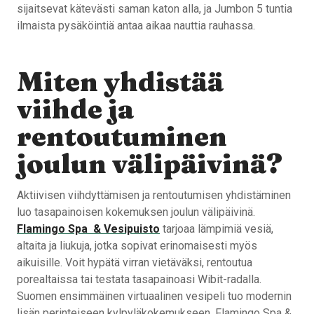
sijaitsevat kätevästi saman katon alla, ja Jumbon 5 tuntia
ilmaista pysäköintiä antaa aikaa nauttia rauhassa.
Miten yhdistää
viihde ja
rentoutuminen
joulun välipäivinä?
Aktiivisen viihdyttämisen ja rentoutumisen yhdistäminen
luo tasapainoisen kokemuksen joulun välipäivinä.
Flamingo Spa & Vesipuisto
tarjoaa lämpimiä vesiä,
altaita ja liukuja, jotka sopivat erinomaisesti myös
aikuisille. Voit hypätä virran vietäväksi, rentoutua
porealtaissa tai testata tasapainoasi Wibit-radalla.
Suomen ensimmäinen virtuaalinen vesipeli tuo modernin
lisän perinteiseen kylpyläkokemukseen. Flamingo Spa &