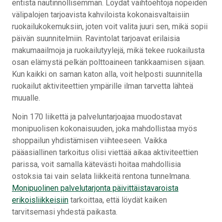
entistä nautinnollisemman. Löydät vaihtoehtoja nopeiden
välipalojen tarjoavista kahviloista kokonaisvaltaisiin
ruokailukokemuksiin, joten voit valita juuri sen, mikä sopii
päivän suunnitelmiin. Ravintolat tarjoavat erilaisia
makumaailmoja ja ruokailutyylejä, mikä tekee ruokailusta
osan elämystä pelkän polttoaineen tankkaamisen sijaan.
Kun kaikki on saman katon alla, voit helposti suunnitella
ruokailut aktiviteettien ympärille ilman tarvetta lähteä
muualle.
Noin 170 liikettä ja palveluntarjoajaa muodostavat
monipuolisen kokonaisuuden, joka mahdollistaa myös
shoppailun yhdistämisen viihteeseen. Vaikka
pääasiallinen tarkoitus olisi viettää aikaa aktiviteettien
parissa, voit samalla kätevästi hoitaa mahdollisia
ostoksia tai vain selata liikkeitä rentona tunnelmana.
Monipuolinen palvelutarjonta päivittäistavaroista
erikoisliikkeisiin
tarkoittaa, että löydät kaiken
tarvitsemasi yhdestä paikasta.