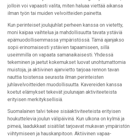
jolloin voi vapaasti valita, miten haluaa viettää aikansa
ilman työn tai muiden velvoitteiden painetta.
Kun perinteiset joulujuhlat perheen kanssa on vietetty,
moni kaipaa vaihtelua ja mahdollisuutta tavata ystäviä
epämuodollisemmassa ympäristössä. Tämä ajanjakso
sopii erinomaisesti ystävien tapaamiseen, sillä
useimmilla on vapaata samanaikaisesti. Yhdessä
tekeminen ja jaetut kokemukset luovat unohtumattomia
muistoja, ja aktiivinen ajanvietto tarjoaa rennon tavan
nauttia toistensa seurasta ilman perinteisten
juhlavelvoitteiden muodollisuutta. Kavereiden kanssa
koetut elämykset tekevät joulunajan aktiviteeteista
erityisen merkityksellisiä.
Suomalainen talvi tekee sisäaktiviteeteista erityisen
houkuttelevia joulun välipäivinä. Kun ulkona on kylmä ja
pimeä, laadukkaat sisätilat tarjoavat mukavan ympäristön
viihtymiseen ja hauskanpitoon. Aktiivinen vapaa-