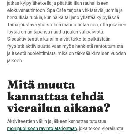
jatkaa kylpylähetkellä ja päättää illan rauhalliseen
elokuvanautintoon. Spa Cafe tarjoaa virkistäviä juomia ja
herkullisia ruokia, kun nälkä tai jano yllättää kylpylässä.
Tämä joustava yhdistelmä mahdollistaa sen, että jokainen
löytää oman tapansa nauttia joulun välipäivistä.
Sisäaktiviteetit aikuisille eivät tarkoita pelkästään
fyysistä aktiivisuutta vaan myös henkistä rentoutumista
ja itsestä huolehtimista, mikä on tärkeää kiireisen vuoden
jälkeen.
Mitä muuta
kannattaa tehdä
vierailun aikana?
Aktiviteettien väliin ja jälkeen kannattaa tutustua
monipuoliseen ravintolatarjontaan,
joka tekee vierailusta