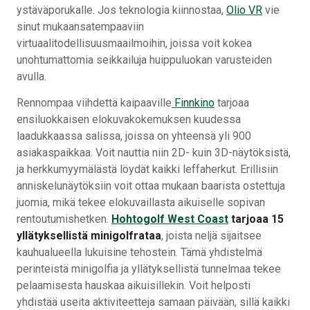
ystäväporukalle. Jos teknologia kiinnostaa,
Olio VR
vie
sinut mukaansatempaaviin
virtuaalitodellisuusmaailmoihin, joissa voit kokea
unohtumattomia seikkailuja huippuluokan varusteiden
avulla.
Rennompaa viihdettä kaipaaville
Finnkino
tarjoaa
ensiluokkaisen elokuvakokemuksen kuudessa
laadukkaassa salissa, joissa on yhteensä yli 900
asiakaspaikkaa. Voit nauttia niin 2D- kuin 3D-näytöksistä,
ja herkkumyymälästä löydät kaikki leffaherkut. Erillisiin
anniskelunäytöksiin voit ottaa mukaan baarista ostettuja
juomia, mikä tekee elokuvaillasta aikuiselle sopivan
rentoutumishetken.
Hohtogolf West Coast
tarjoaa 15
yllätyksellistä minigolfrataa
, joista neljä sijaitsee
kauhualueella lukuisine tehostein. Tämä yhdistelmä
perinteistä minigolfia ja yllätyksellistä tunnelmaa tekee
pelaamisesta hauskaa aikuisillekin. Voit helposti
yhdistää useita aktiviteetteja samaan päivään, sillä kaikki