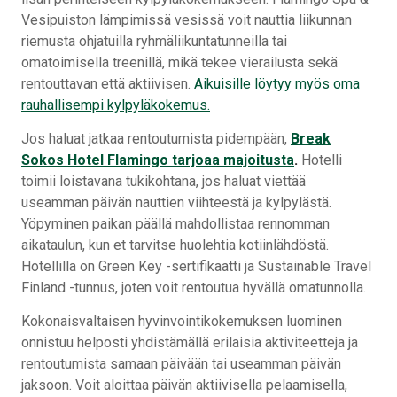
Vesipuiston lämpimissä vesissä voit nauttia liikunnan
riemusta ohjatuilla ryhmäliikuntatunneilla tai
omatoimisella treenillä, mikä tekee vierailusta sekä
rentouttavan että aktiivisen.
Aikuisille löytyy myös oma
rauhallisempi kylpyläkokemus.
Jos haluat jatkaa rentoutumista pidempään,
Break
Sokos Hotel Flamingo tarjoaa majoitusta
.
Hotelli
toimii loistavana tukikohtana, jos haluat viettää
useamman päivän nauttien viihteestä ja kylpylästä.
Yöpyminen paikan päällä mahdollistaa rennomman
aikataulun, kun et tarvitse huolehtia kotiinlähdöstä.
Hotellilla on Green Key -sertifikaatti ja Sustainable Travel
Finland -tunnus, joten voit rentoutua hyvällä omatunnolla.
Kokonaisvaltaisen hyvinvointikokemuksen luominen
onnistuu helposti yhdistämällä erilaisia aktiviteetteja ja
rentoutumista samaan päivään tai useamman päivän
jaksoon. Voit aloittaa päivän aktiivisella pelaamisella,