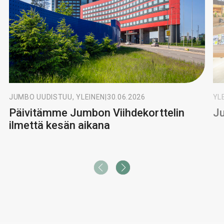
JUMBO UUDISTUU, YLEINEN
|
30.06.2026
YL
Päivitämme Jumbon Viihdekorttelin
Ju
ilmettä kesän aikana