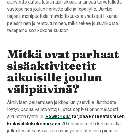
ajanvietto auttaa lataamaan akkuja ja tarjoaa tervetullutta
vastapainoa joulun herkuttelulle ja lepäilylle. Jumbo
tarjoaa monipuolisia mahdollisuuksia yhdistää liikunta,
pelaaminen ja rentoutuminen, mikä tekee jouluviikosta
tasapainoisen kokonaisuuden.
Mitkä ovat parhaat
sisäaktiviteetit
aikuisille joulun
välipäivinä?
Aktiivisen pelaamisen ja kilpailun ystäville Jumbosta
löytyy useita vaihtoehtoja, jotka sopivat erinomaisesti
aikuisten ryhmille.
BowlCircus
tarjoaa korkeatasoisen
keilaviihdekokemuksen
20 erinomaisella keilaradalla,
jotka luovat hauskan ja rennon ympäristön niin pienille