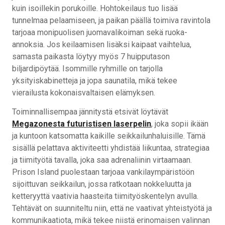
kuin isoillekin porukoille. Hohtokeilaus tuo lisää
tunnelmaa pelaamiseen, ja paikan päällä toimiva ravintola
tarjoaa monipuolisen juomavalikoiman sekä ruoka-
annoksia. Jos keilaamisen lisäksi kaipaat vaihtelua,
samasta paikasta löytyy myös 7 huipputason
biljardipöytää. Isommille ryhmille on tarjolla
yksityiskabinetteja ja jopa saunatila, mikä tekee
vierailusta kokonaisvaltaisen elämyksen.
Toiminnallisempaa jännitystä etsivät löytävät
Megazonesta futuristisen laserpelin
, joka sopii ikään
ja kuntoon katsomatta kaikille seikkailunhaluisille. Tämä
sisällä pelattava aktiviteetti yhdistää liikuntaa, strategiaa
ja tiimityötä tavalla, joka saa adrenaliinin virtaamaan.
Prison Island puolestaan tarjoaa vankilaympäristöön
sijoittuvan seikkailun, jossa ratkotaan nokkeluutta ja
ketteryyttä vaativia haasteita tiimityöskentelyn avulla.
Tehtävät on suunniteltu niin, että ne vaativat yhteistyötä ja
kommunikaatiota, mikä tekee niistä erinomaisen valinnan