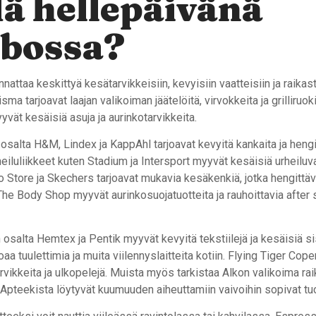
ä hellepäivänä
bossa?
nattaa keskittyä kesätarvikkeisiin, kevyisiin vaatteisiin ja raikast
sma tarjoavat laajan valikoiman jäätelöitä, virvokkeita ja grilliruok
yvät kesäisiä asuja ja aurinkotarvikkeita.
salta H&M, Lindex ja KappAhl tarjoavat kevyitä kankaita ja hengi
heiluliikkeet kuten Stadium ja Intersport myyvät kesäisiä urheiluva
o Store ja Skechers tarjoavat mukavia kesäkenkiä, jotka hengittä
 The Body Shop myyvät aurinkosuojatuotteita ja rauhoittavia after 
 osalta Hemtex ja Pentik myyvät kevyitä tekstiilejä ja kesäisiä si
oaa tuulettimia ja muita viilennyslaitteita kotiin. Flying Tiger Co
vikkeita ja ulkopelejä. Muista myös tarkistaa Alkon valikoima rai
Apteekista löytyvät kuumuuden aiheuttamiin vaivoihin sopivat tuo