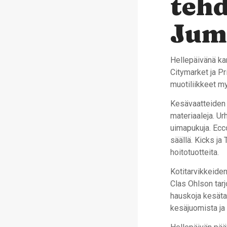
tehd
Jum
Hellepäivänä kan
Citymarket ja Pri
muotiliikkeet my
Kesävaatteiden o
materiaaleja. Ur
uimapukuja. Ecc
säällä. Kicks ja
hoitotuotteita.
Kotitarvikkeiden
Clas Ohlson tarj
hauskoja kesätar
kesäjuomista ja 