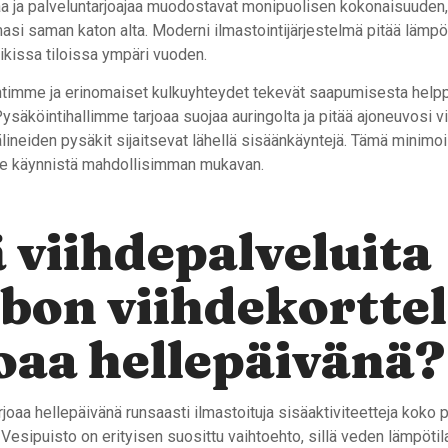
olaa ja palveluntarjoajaa muodostavat monipuolisen kokonaisuuden,
asi saman katon alta. Moderni ilmastointijärjestelmä pitää lämpö
ikissa tiloissa ympäri vuoden.
ntimme ja erinomaiset kulkuyhteydet tekevät saapumisesta helpp
 Pysäköintihallimme tarjoaa suojaa auringolta ja pitää ajoneuvosi vi
älineiden pysäkit sijaitsevat lähellä sisäänkäyntejä. Tämä minimo
kee käynnistä mahdollisimman mukavan.
 viihdepalveluita
on viihdekorttel
oaa hellepäivänä?
arjoaa hellepäivänä runsaasti ilmastoituja sisäaktiviteetteja koko 
esipuisto on erityisen suosittu vaihtoehto, sillä veden lämpötil