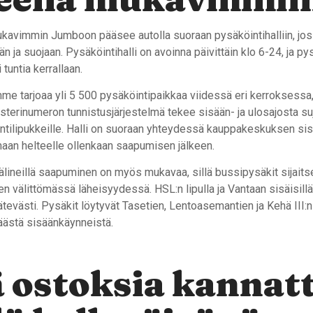
kavimmin Jumboon pääsee autolla suoraan pysäköintihalliin, joss
än ja suojaan. Pysäköintihalli on avoinna päivittäin klo 6-24, ja py
tuntia kerrallaan.
me tarjoaa yli 5 500 pysäköintipaikkaa viidessä eri kerroksessa, 
isterinumeron tunnistusjärjestelmä tekee sisään- ja ulosajosta su
ntilipukkeille. Halli on suoraan yhteydessä kauppakeskuksen sisät
maan helteelle ollenkaan saapumisen jälkeen.
välineillä saapuminen on myös mukavaa, sillä bussipysäkit sijaits
 välittömässä läheisyydessä. HSL:n lipulla ja Vantaan sisäisillä
ätevästi. Pysäkit löytyvät Tasetien, Lentoasemantien ja Kehä III:n
ästä sisäänkäynneistä.
 ostoksia kannat