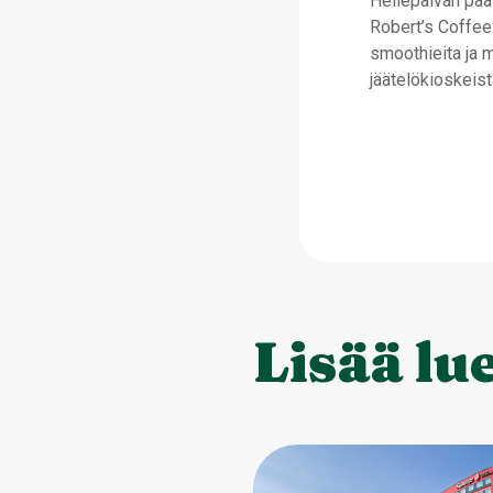
Hellepäivän päät
Robert’s Coffee 
smoothieita ja m
jäätelökioskeist
Lisää lu