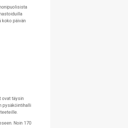
monipuolisista
mastoiduilla
ää koko päivän
 ovat täysin
n pysäköintihalli
teeteille.
eeseen. Noin 170