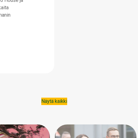
so House ja
kaita
gmanin
Näytä kaikki