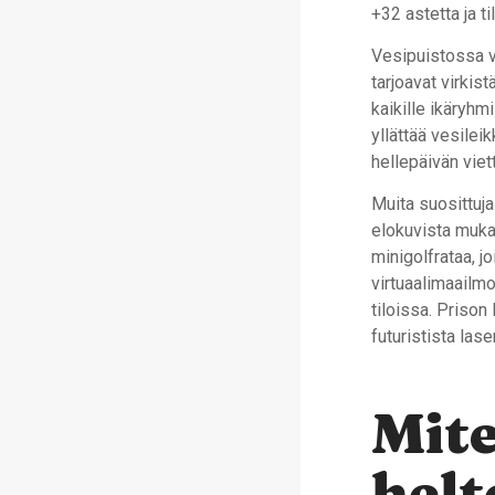
+32 astetta ja ti
Vesipuistossa vo
tarjoavat virkist
kaikille ikäryhmi
yllättää vesilei
hellepäivän viet
Muita suosittuja
elokuvista muka
minigolfrataa, jo
virtuaalimaailmo
tiloissa. Prison
futuristista las
Mit
hel