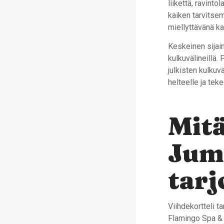
liikettä, ravint
kaiken tarvitsem
miellyttävänä ka
Keskeinen sijai
kulkuvälineillä.
julkisten kulkuv
helteelle ja te
Mitä
Jumb
tarj
Viihdekortteli t
Flamingo Spa & V