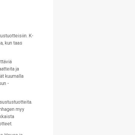
ustuotteisiin. K-
ia, kun taas
ttäviä
atteita ja
vät kuumalla
sun -
sustustuotteita.
penhagen myy
kkaista
tteet.