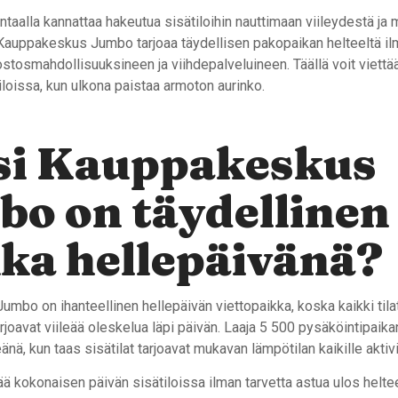
taalla kannattaa hakeutua sisätiloihin nauttimaan viileydestä ja 
. Kauppakeskus Jumbo tarjoaa täydellisen pakopaikan helteeltä il
ne ostosmahdollisuuksineen ja viihdepalveluineen. Täällä voit viett
loissa, kun ulkona paistaa armoton aurinko.
si Kauppakeskus
o on täydellinen
ka hellepäivänä?
bo on ihanteellinen hellepäivän viettopaikka, koska kaikki tilat
tarjoavat viileää oleskelua läpi päivän. Laaja 5 500 pysäköintipaika
eänä, kun taas sisätilat tarjoavat mukavan lämpötilan kaikille aktivi
tää kokonaisen päivän sisätiloissa ilman tarvetta astua ulos helt