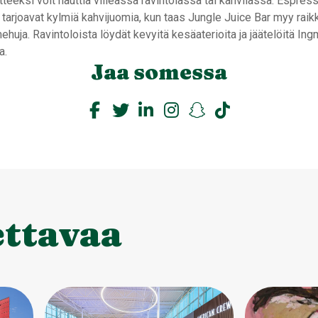
teeksi voit nauttia viileässä ravintolassa tai kahvilassa. Espres
tarjoavat kylmiä kahvijuomia, kun taas Jungle Juice Bar myy raik
ehuja. Ravintoloista löydät kevyitä kesäaterioita ja jäätelöitä In
a.
Jaa somessa
ettavaa