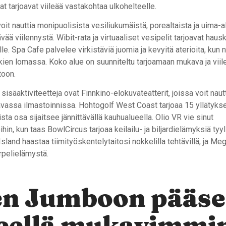
lat tarjoavat viileää vastakohtaa ulkohelteelle.
it nauttia monipuolisista vesiliukumäistä, porealtaista ja uima-alt
ävää viilennystä. Wibit-rata ja virtuaaliset vesipelit tarjoavat hau
lle. Spa Cafe palvelee virkistäviä juomia ja kevyitä aterioita, kun n
kkien lomassa. Koko alue on suunniteltu tarjoamaan mukava ja vii
toon.
 sisäaktiviteetteja ovat Finnkino-elokuvateatterit, joissa voit nau
vassa ilmastoinnissa. Hohtogolf West Coast tarjoaa 15 yllätykse
ista osa sijaitsee jännittävällä kauhualueella. Olio VR vie sinut
ihin, kun taas BowlCircus tarjoaa keilailu- ja biljardielämyksiä tyy
 Island haastaa tiimityöskentelytaitosi nokkelilla tehtävillä, ja M
erpelielämystä.
en Jumboon pääse
teellä mukavimmi