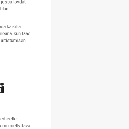
 jossa löydät
tilan
oa kaikilla
ileänä, kun taas
i altistumisen
i
perheelle.
a on miellyttävä