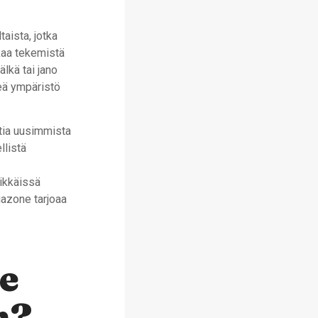
aista, jotka
skaa tekemistä
älkä tai jano
leä ympäristö
ttia uusimmista
llistä
likkäissä
egazone tarjoaa
e
n?