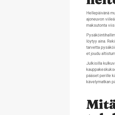
Hellepäivänä mu
ajoneuvon viileä
maksutonta viisi 
Pysäköintihallim
löytyy aina. Rek
tarvetta pysäköi
et joudu altistu
Julkisilla kulku
kauppakeskuksen
pääset perille k
kävelymatkan pä
Mitä