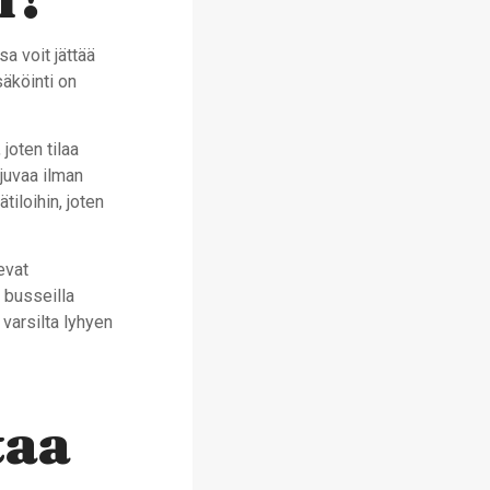
a voit jättää
säköinti on
joten tilaa
juvaa ilman
iloihin, joten
evat
 busseilla
 varsilta lyhyen
taa