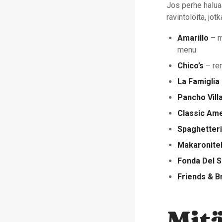
Jos perhe halua
ravintoloita, jo
Amarillo
– m
menu
Chico’s
– ren
La Famiglia
Pancho Vill
Classic Ame
Spaghetter
Makaronite
Fonda Del S
Friends & 
Mitä