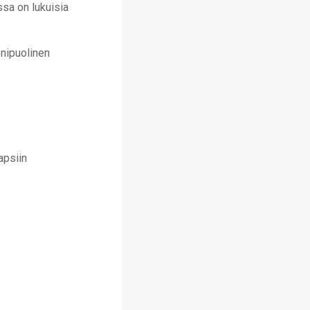
sa on lukuisia
onipuolinen
apsiin