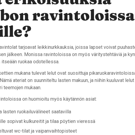
on ravintoloissa
ille?
intolat tarjoavat leikkinurkkauksia, joissa lapset voivat puuhast
en jälkeen. Monissa ravintoloissa on myös väritystehtäviä ja kyniä
ä itseään ruokaa odotellessa.
ettien mukana tulevat lelut ovat suosittuja pikaruokaravintoloiss
ämä ateriat on suunniteltu lasten makuun, ja niihin kuuluvat lelut
eri teemojen mukaan.
ntoloissa on huomioitu myös käytännön asiat:
ja lasten ruokailuvälineet saatavilla
le sopivat kulkureitit ja tilaa pöytien vieressä
ltuvat wc-tilat ja vaipanvaihtopisteet