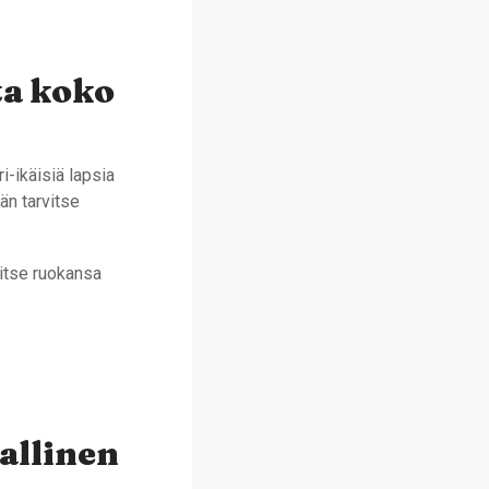
ta koko
i-ikäisiä lapsia
än tarvitse
 itse ruokansa
e
allinen