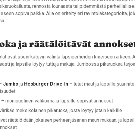
karuokailusta, rennosta lounaasta tai pidemmästä perheillallises
eeseen sopiva paikka. Alla on eritelty eri ravintolakategorioita, jo
sa.
oka ja räätälöitävät annokse
lat ovat usein kätevin valinta lapsiperheiden kiireiseen arkeen.
asti ja lapsille löytyy tuttuja makuja. Jumbossa pikaruokaa tarj
– Jumbo
ja
Hesburger Drive-In
– tutut maut ja lapsille suunnitel
isuudet
g
– monipuolinen valikoima ja lapsille sopivat annokset
värikäs meksikolainen pikaruoka, josta löytyy jotain kaikille
ivät räätälöidään jokaisen perheenjäsenen maun mukaan, ja lapsil
nnokset