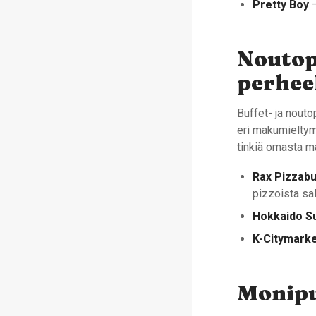
Pretty Boy
–
Noutopö
perhee
Buffet- ja nouto
eri makumieltymy
tinkiä omasta m
Rax Pizzabu
pizzoista sal
Hokkaido S
K-Citymark
Monipuo