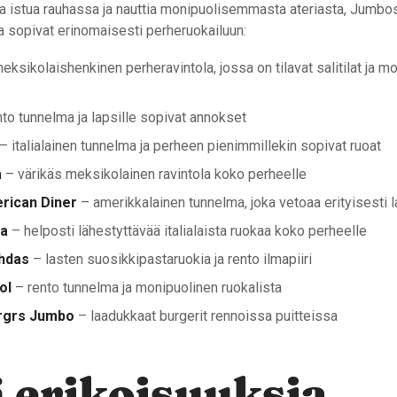
a istua rauhassa ja nauttia monipuolisemmasta ateriasta, Jumbos
tka sopivat erinomaisesti perheruokailuun:
eksikolaishenkinen perheravintola, jossa on tilavat salitilat ja m
to tunnelma ja lapsille sopivat annokset
– italialainen tunnelma ja perheen pienimmillekin sopivat ruoat
a
– värikäs meksikolainen ravintola koko perheelle
rican Diner
– amerikkalainen tunnelma, joka vetoaa erityisesti l
ia
– helposti lähestyttävää italialaista ruokaa koko perheelle
hdas
– lasten suosikkipastaruokia ja rento ilmapiiri
ol
– rento tunnelma ja monipuolinen ruokalista
Brgrs Jumbo
– laadukkaat burgerit rennoissa puitteissa
 erikoisuuksia