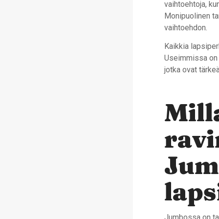
vaihtoehtoja, ku
Monipuolinen tar
vaihtoehdon.
Kaikkia lapsipe
Useimmissa on sa
jotka ovat tärke
Mill
ravi
Jum
laps
Jumbossa on tarjo