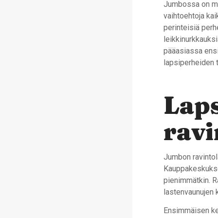
Jumbossa on moni
vaihtoehtoja kaik
perinteisiä perh
leikkinurkkauksi
pääasiassa ens
lapsiperheiden t
Laps
ravi
Jumbon ravintola
Kauppakeskukses
pienimmätkin. Ra
lastenvaunujen k
Ensimmäisen ker