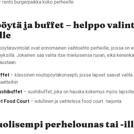
 rento burgerpaikka koko perheelle
ytä ja buffet – helppo valin
lle
pöytäravintolat ovat erinomainen vaihtoehto perheille, joissa on er
ksillä. Jokainen saa valita itse mieluisensa ruoan, eikä kenenkä
austaan.
ffet
– klassinen noutopöytäkonsepti, jossa lapset saavat valita
aatteihin
ushibuffet
– sushibuffet, joka on hauska kokemus myös lapsill
et Food Court
– edullinen ja vaihteleva food court -tarjonta
lisempi perhelounas tai -ill