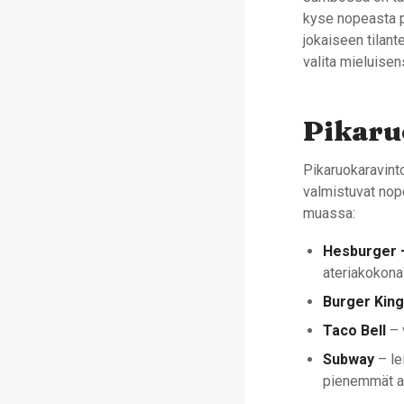
kyse nopeasta pi
jokaiseen tilant
valita mieluisen
Pikaru
Pikaruokaravinto
valmistuvat nope
muassa:
Hesburger 
ateriakokona
Burger Kin
Taco Bell
– 
Subway
– le
pienemmät a