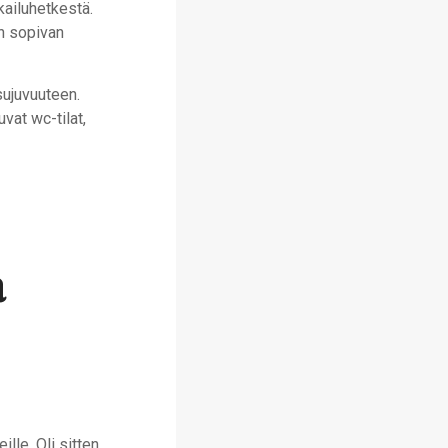
kailuhetkestä.
in sopivan
sujuvuuteen.
vat wc-tilat,
a
ille. Oli sitten