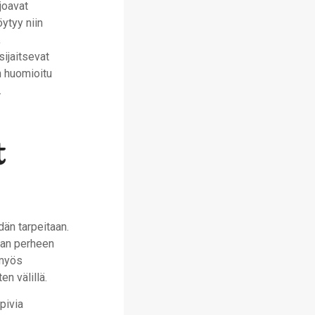
joavat
öytyy niin
,
sijaitsevat
 huomioitu
.
t
dän tarpeitaan.
aan perheen
 myös
en välillä.
pivia