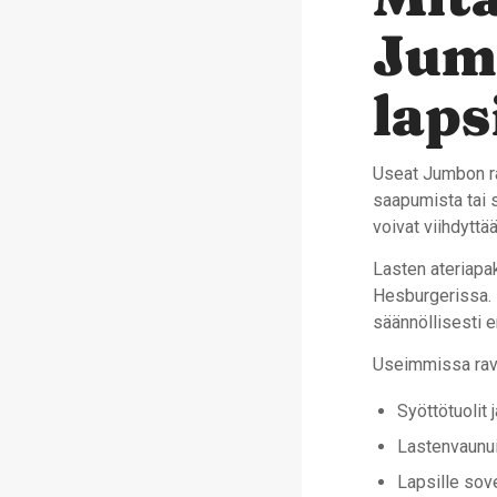
Jumb
laps
Useat Jumbon rav
saapumista tai s
voivat viihdyttä
Lasten ateriapak
Hesburgerissa. N
säännöllisesti 
Useimmissa ravi
Syöttötuolit 
Lastenvaunuil
Lapsille sove