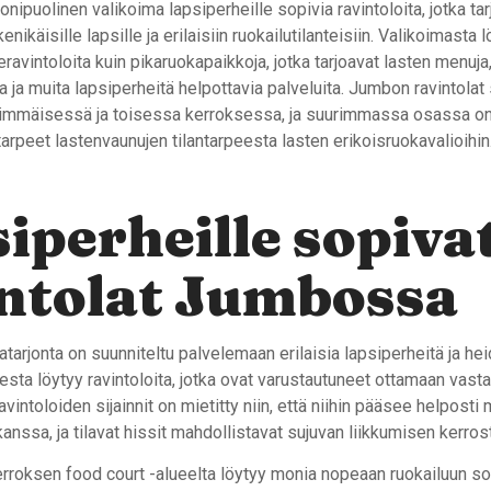
puolinen valikoima lapsiperheille sopivia ravintoloita, jotka tar
enikäisille lapsille ja erilaisiin ruokailutilanteisiin. Valikoimasta l
eravintoloita kuin pikaruokapaikkoja, jotka tarjoavat lasten menuja
a ja muita lapsiperheitä helpottavia palveluita. Jumbon ravintolat 
immäisessä ja toisessa kerroksessa, ja suurimmassa osassa on
arpeet lastenvaunujen tilantarpeesta lasten erikoisruokavalioihin
iperheille sopiva
ntolat Jumbossa
tarjonta on suunniteltu palvelemaan erilaisia lapsiperheitä ja hei
ta löytyy ravintoloita, jotka ovat varustautuneet ottamaan vast
vintoloiden sijainnit on mietitty niin, että niihin pääsee helposti
anssa, ja tilavat hissit mahdollistavat sujuvan liikkumisen kerrost
roksen food court -alueelta löytyy monia nopeaan ruokailuun so