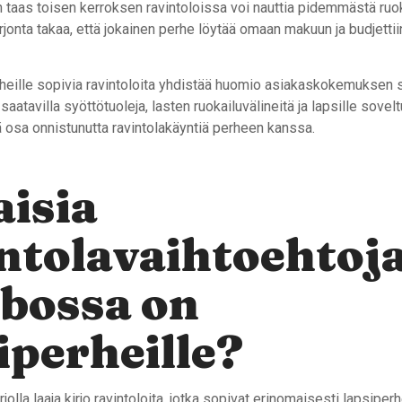
n taas toisen kerroksen ravintoloissa voi nauttia pidemmästä ruo
jonta takaa, että jokainen perhe löytää omaan makuun ja budjetti
rheille sopivia ravintoloita yhdistää huomio asiakaskokemuksen 
atavilla syöttötuoleja, lasten ruokailuvälineitä ja lapsille soveltu
ä osa onnistunutta ravintolakäyntiä perheen kanssa.
aisia
ntolavaihtoehtoj
bossa on
iperheille?
lla laaja kirjo ravintoloita, jotka sopivat erinomaisesti lapsiperhe