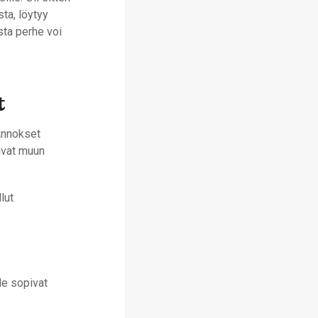
ta, löytyy
ista perhe voi
t
 Annokset
oavat muun
lut
le sopivat