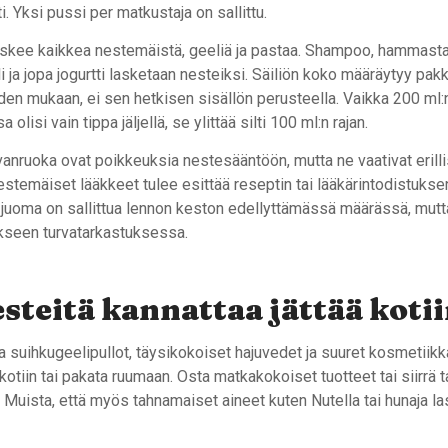
ti. Yksi pussi per matkustaja on sallittu.
kee kaikkea nestemäistä, geeliä ja pastaa. Shampoo, hammastah
i ja jopa jogurtti lasketaan nesteiksi. Säiliön koko määräytyy pa
den mukaan, ei sen hetkisen sisällön perusteella. Vaikka 200 ml:
lisi vain tippa jäljellä, se ylittää silti 100 ml:n rajan.
vanruoka ovat poikkeuksia nestesääntöön, mutta ne vaativat erill
stemäiset lääkkeet tulee esittää reseptin tai lääkärintodistukse
-juoma on sallittua lennon keston edellyttämässä määrässä, mutt
ikseen turvatarkastuksessa.
steitä kannattaa jättää koti
 suihkugeelipullot, täysikokoiset hajuvedet ja suuret kosmetiikk
 kotiin tai pakata ruumaan. Osta matkakokoiset tuotteet tai siirrä 
n. Muista, että myös tahnamaiset aineet kuten Nutella tai hunaja l