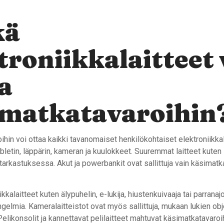
kä
troniikkalaitteet 
a
imatkatavaroihin
hin voi ottaa kaikki tavanomaiset henkilökohtaiset elektroniikkal
bletin, läppärin, kameran ja kuulokkeet. Suuremmat laitteet kuten 
atarkastuksessa. Akut ja powerbankit ovat sallittuja vain käsimatk
ikkalaitteet kuten älypuhelin, e-lukija, hiustenkuivaaja tai parrana
elmia. Kameralaitteistot ovat myös sallittuja, mukaan lukien objek
Pelikonsolit ja kannettavat pelilaitteet mahtuvat käsimatkatavaroi