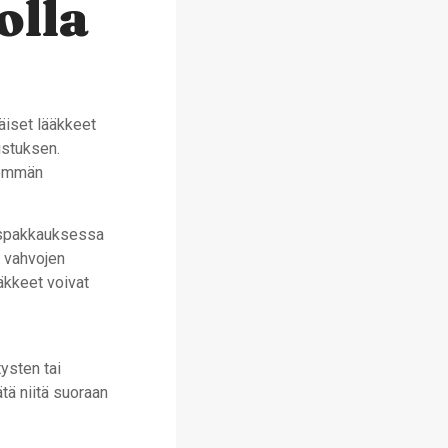
olla
äiset lääkkeet
istuksen.
nemmän
äispakkauksessa
i vahvojen
äkkeet voivat
ysten tai
ätä niitä suoraan