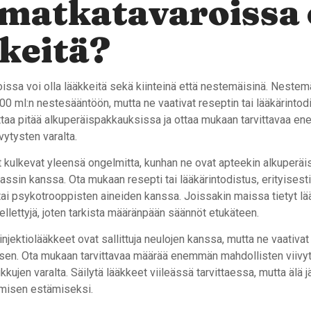
matkatavaroissa 
keitä?
issa voi olla lääkkeitä sekä kiinteinä että nestemäisinä. Nestem
0 ml:n nestesääntöön, mutta ne vaativat reseptin tai lääkärintod
taa pitää alkuperäispakkauksissa ja ottaa mukaan tarvittavaa e
vytysten varalta.
 kulkevat yleensä ongelmitta, kunhan ne ovat apteekin alkuper
assin kanssa. Ota mukaan resepti tai lääkärintodistus, erityisest
tai psykotrooppisten aineiden kanssa. Joissakin maissa tietyt lä
ellettyjä, joten tarkista määränpään säännöt etukäteen.
 injektiolääkkeet ovat sallittuja neulojen kanssa, mutta ne vaativat
ksen. Ota mukaan tarvittavaa määrää enemmän mahdollisten viivyt
kujen varalta. Säilytä lääkkeet viileässä tarvittaessa, mutta älä j
tymisen estämiseksi.