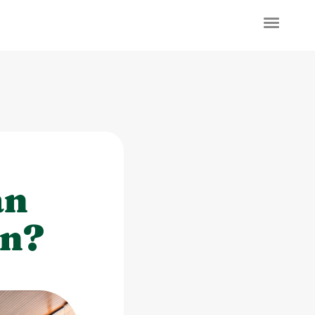
an
in?