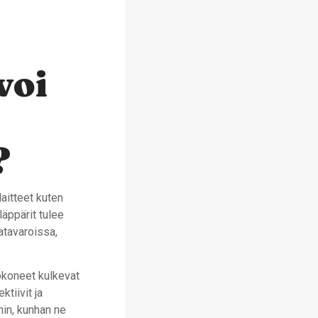
voi
?
aitteet kuten
läppärit tulee
atavaroissa,
jokoneet kulkevat
tiivit ja
hin, kunhan ne