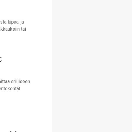
tä lupaa, ja
kkauksiin tai
t
ittaa erilliseen
lentokentät