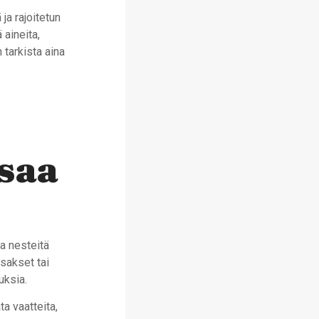
ja rajoitetun
 aineita,
 tarkista aina
saa
ja nesteitä
 sakset tai
uksia.
a vaatteita,