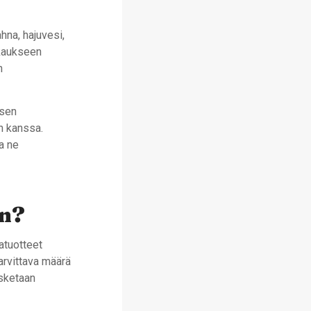
na, hajuvesi,
kkaukseen
n
isen
n kanssa.
a ne
in?
atuotteet
tarvittava määrä
asketaan