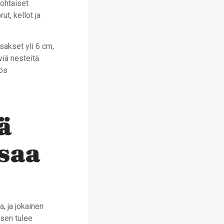
kohtaiset
ut, kellot ja
 sakset yli 6 cm,
viä nesteitä
yös
ä
saa
, ja jokainen
 sen tulee