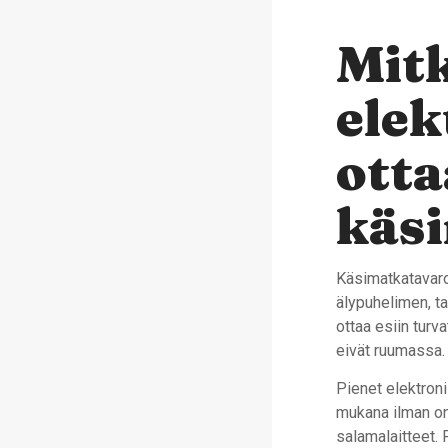
Mit
elek
otta
käs
Käsimatkatavaroi
älypuhelimen, ta
ottaa esiin turv
eivät ruumassa.
Pienet elektroni
mukana ilman ong
salamalaitteet. 