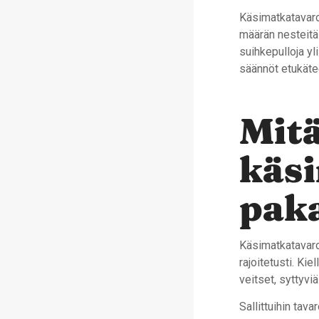
Käsimatkatavaroi
määrän nesteitä 
suihkepulloja yli
säännöt etukäte
Mit
käsi
paka
Käsimatkatavaroi
rajoitetusti. Kie
veitset, syttyviä
Sallittuihin tav