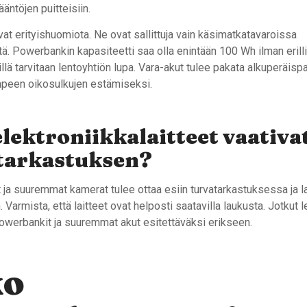
ntöjen puitteisiin.
vat erityishuomiota. Ne ovat sallittuja vain käsimatkatavaroissa
tä. Powerbankin kapasiteetti saa olla enintään 100 Wh ilman erillis
lä tarvitaan lentoyhtiön lupa. Vara-akut tulee pakata alkuperäispa
mpeen oikosulkujen estämiseksi.
lektroniikkalaitteet vaativa
starkastuksen?
it ja suuremmat kamerat tulee ottaa esiin turvatarkastuksessa ja la
 Varmista, että laitteet ovat helposti saatavilla laukusta. Jotkut 
owerbankit ja suuremmat akut esitettäväksi erikseen.
ko