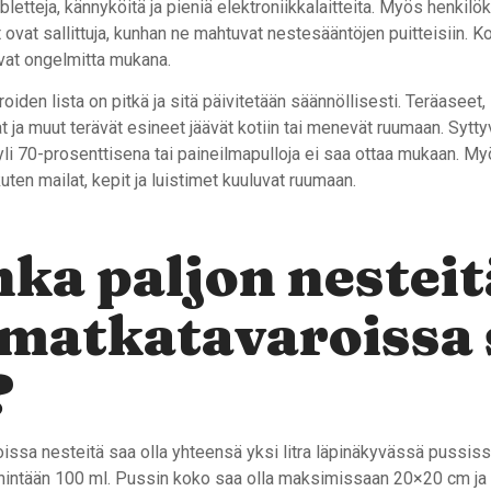
tabletteja, kännyköitä ja pieniä elektroniikkalaitteita. Myös henkilö
 ovat sallittuja, kunhan ne mahtuvat nestesääntöjen puitteisiin. Kor
evat ongelmitta mukana.
roiden lista on pitkä ja sitä päivitetään säännöllisesti. Teräaseet,
lat ja muut terävät esineet jäävät kotiin tai menevät ruumaan. Sytty
yli 70-prosenttisena tai paineilmapulloja ei saa ottaa mukaan. M
kuten mailat, kepit ja luistimet kuuluvat ruumaan.
ka paljon nesteit
matkatavaroissa 
?
ssa nesteitä saa olla yhteensä yksi litra läpinäkyvässä pussissa
 enintään 100 ml. Pussin koko saa olla maksimissaan 20×20 cm ja