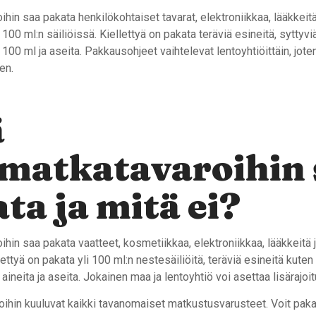
hin saa pakata henkilökohtaiset tavarat, elektroniikkaa, lääkkeitä 
100 ml:n säiliöissä. Kiellettyä on pakata teräviä esineitä, syttyviä
 100 ml ja aseita. Pakkausohjeet vaihtelevat lentoyhtiöittäin, joten
en.
ä
matkatavaroihin 
ta ja mitä ei?
hin saa pakata vaatteet, kosmetiikkaa, elektroniikkaa, lääkkeitä 
llettyä on pakata yli 100 ml:n nestesäiliöitä, teräviä esineitä kuten
 aineita ja aseita. Jokainen maa ja lentoyhtiö voi asettaa lisärajoit
aroihin kuuluvat kaikki tavanomaiset matkustusvarusteet. Voit pakat