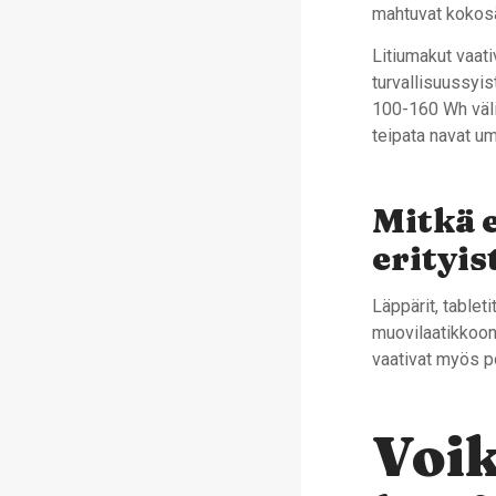
mahtuvat kokosää
Litiumakut vaati
turvallisuussyis
100-160 Wh välil
teipata navat u
Mitkä e
erityi
Läppärit, tablet
muovilaatikkoon.
vaativat myös p
Voi