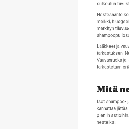
sulkeutua tiiviis
Nestesääntö kos
meikki, hiusgeel
merkityn tilavuu
shampoopullossa o
Lääkkeet ja vau
tarkastuksen. Ne
Vauvanruoka ja 
tarkastetaan er
Mitä ne
Isot shampoo- ja
kannattaa jättää
pieniin astioihi
nesteiksi.