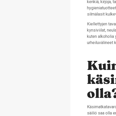
kenkiä, kirjoja, 
hygieniatuotteet
silmälasit kulk
Kiellettyjen tava
kynsiviilat, neu
kuten alkoholia 
urheiluvälineet 
Kuin
käsi
olla
Käsimatkatavaroi
säiliö saa olla