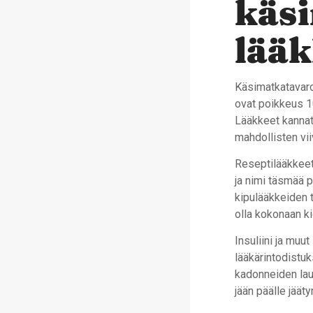
käsi
lääk
Käsimatkatavaro
ovat poikkeus 10
Lääkkeet kannat
mahdollisten vii
Reseptilääkkeet
ja nimi täsmää p
kipulääkkeiden 
olla kokonaan ki
Insuliini ja muut
lääkärintodistu
kadonneiden lauk
jään päälle jää