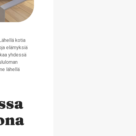
Lähellä kotia
koja elämyksiä
aikaa yhdessä
oululoman
e lähellä
ssa
ona