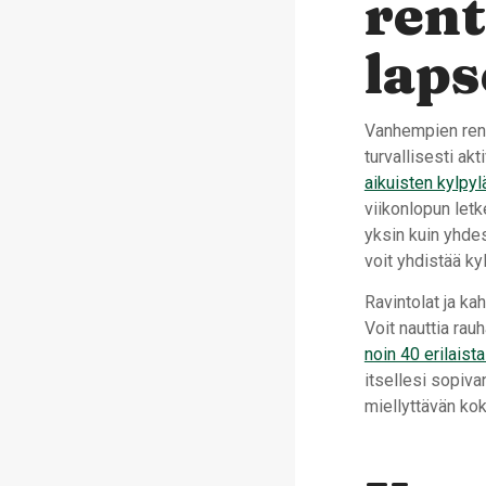
rent
laps
Vanhempien rent
turvallisesti ak
aikuisten kylpyl
viikonlopun let
yksin kuin yhde
voit yhdistää ky
Ravintolat ja kah
Voit nauttia rau
noin 40 erilaista
itsellesi sopivan
miellyttävän k