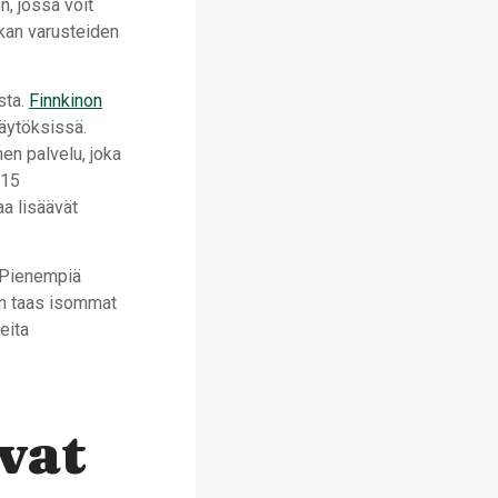
n, jossa voit
okan varusteiden
sta.
Finnkinon
äytöksissä.
en palvelu, joka
15
aa lisäävät
. Pienempiä
kun taas isommat
eita
vat