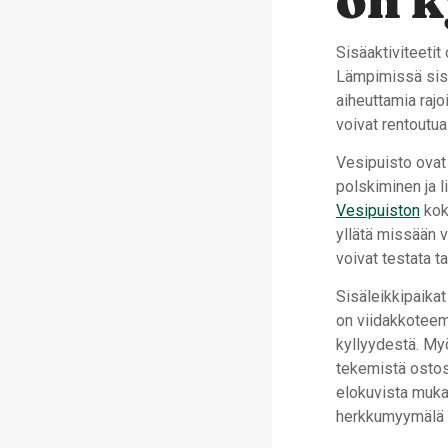
on 
Sisäaktiviteetit
Lämpimissä sisät
aiheuttamia rajo
voivat rentoutua
Vesipuisto ovat
polskiminen ja l
Vesipuiston
kok
yllätä missään 
voivat testata ta
Sisäleikkipaikat 
on viidakkoteema
kyllyydestä. My
tekemistä ostos
elokuvista muka
herkkumyymälä t