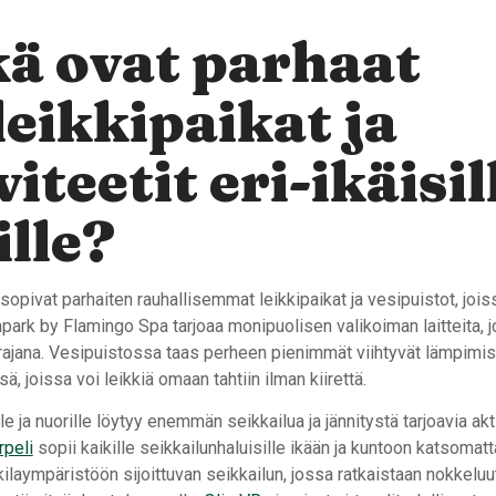
ä ovat parhaat
leikkipaikat ja
viteetit eri-ikäisil
ille?
 sopivat parhaiten rauhallisemmat leikkipaikat ja vesipuistot, joiss
unpark by Flamingo Spa tarjoaa monipuolisen valikoiman laitteita, 
rajana. Vesipuistossa taas perheen pienimmät viihtyvät lämpimiss
ä, joissa voi leikkiä omaan tahtiin ilman kiirettä.
e ja nuorille löytyy enemmän seikkailua ja jännitystä tarjoavia akti
peli
sopii kaikille seikkailunhaluisille ikään ja kuntoon katsomatt
kilaympäristöön sijoittuvan seikkailun, jossa ratkaistaan nokkeluut