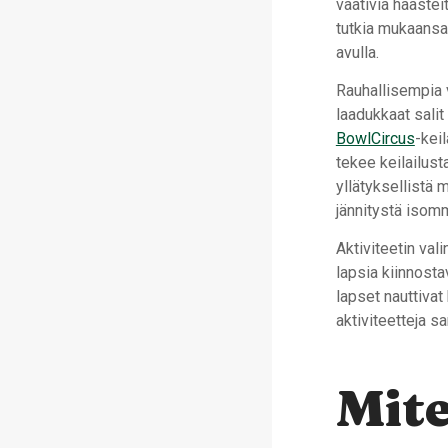
vaativia haastei
tutkia mukaansat
avulla.
Rauhallisempia v
laadukkaat sali
BowlCircus
-kei
tekee keilailus
yllätyksellistä 
jännitystä isommi
Aktiviteetin va
lapsia kiinnosta
lapset nauttivat
aktiviteetteja s
Mit