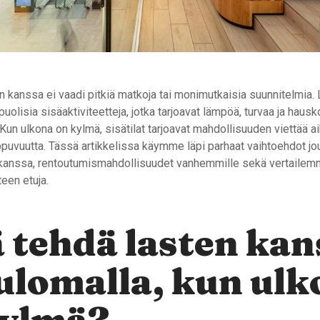
 kanssa ei vaadi pitkiä matkoja tai monimutkaisia suunnitelmia. 
puolisia sisäaktiviteetteja, jotka tarjoavat lämpöä, turvaa ja haus
Kun ulkona on kylmä, sisätilat tarjoavat mahdollisuuden viettää 
ippuvuutta. Tässä artikkelissa käymme läpi parhaat vaihtoehdot j
 kanssa, rentoutumismahdollisuudet vanhemmille sekä vertailemm
een etuja.
 tehdä lasten kan
ulomalla, kun ulk