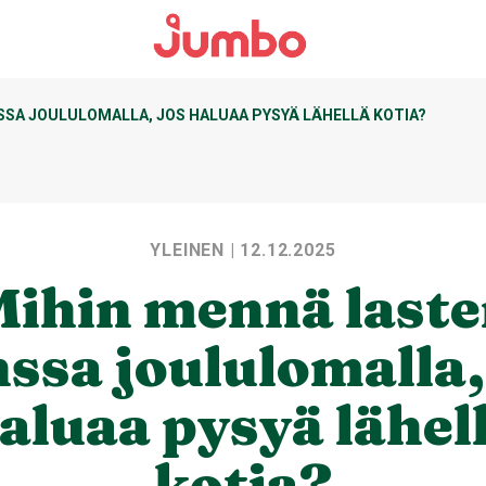
SSA JOULULOMALLA, JOS HALUAA PYSYÄ LÄHELLÄ KOTIA?
YLEINEN
| 12.12.2025
ihin mennä last
ssa joululomalla,
aluaa pysyä lähel
kotia?