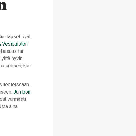
n
Kun lapset ovat
 Vesipuiston
ljaisuus tai
 yhtä hyvin
outumisen, kun
iviteeteissaan.
liseen.
Jumbon
ydät varmasti
usta aina