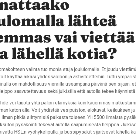
nattaako
ulomalla lähteä
mmas vai viettää
a lähellä kotia?
omakohteen valinta tuo monia etuja joululomalle. Et joudu viettäm
voit käyttää aikasi yhdessäoloon ja aktiviteetteihin. Tuttu ympäris
a sinulla on mahdollisuus vierailla useampana päivänä sen sijaan, e
elppo saavutettavuus sekä julkisilla että autolla tekee käynnistä 
ohde voi tarjota yhtä paljon elämyksiä kuin kauemmas matkustami
man katon alla. Voit yhdistää vesipuiston, elokuvat, keilauksen ja
 ilman pitkiä siirtymisiä paikasta toiseen. Yli 5500 ilmaista pysäk
ksuton pysäköinti tekevät autolla saapumisesta helppoa. Julkisel
aivatta HSL:n vyöhykelipulla, ja bussipysäkit sijaitsevat lähellä 