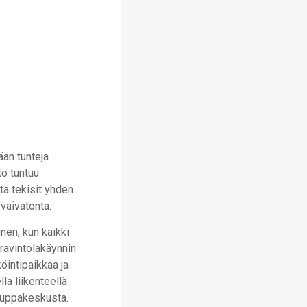
ään tunteja
tö tuntuu
ttä tekisit yhden
vaivatonta.
nen, kun kaikki
 ravintolakäynnin
öintipaikkaa ja
la liikenteellä
kauppakeskusta.