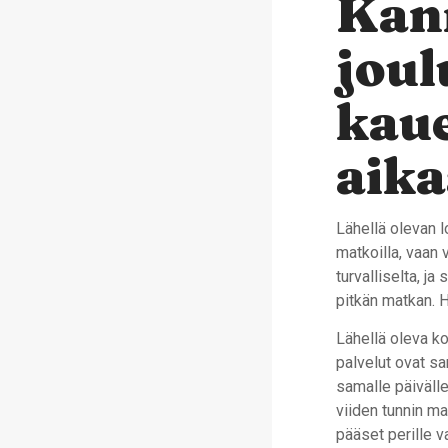
Kan
joul
kaue
aika
Lähellä olevan l
matkoilla, vaan 
turvalliselta, j
pitkän matkan. H
Lähellä oleva k
palvelut ovat sa
samalle päivälle
viiden tunnin ma
pääset perille v