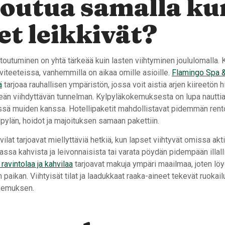
outua samalla ku
et leikkivät?
outuminen on yhtä tärkeää kuin lasten viihtyminen joululomalla. 
tiviteeteissa, vanhemmilla on aikaa omille asioille.
Flamingo Spa &
ä
tarjoaa rauhallisen ympäristön, jossa voit aistia arjen kiireetön hi
keän viihdyttävän tunnelman. Kylpyläkokemuksesta on lupa nauttia
ssä muiden kanssa. Hotellipaketit mahdollistavat pidemmän rent
lpylän, hoidot ja majoituksen samaan pakettiin.
vilat tarjoavat miellyttäviä hetkiä, kun lapset viihtyvät omissa akt
hassa kahvista ja leivonnaisista tai varata pöydän pidempään illal
 ravintolaa ja kahvilaa
tarjoavat makuja ympäri maailmaa, joten lö
 paikan. Viihtyisät tilat ja laadukkaat raaka-aineet tekevät ruokail
okemuksen.