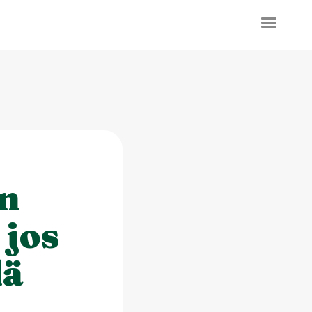
en
 jos
lä