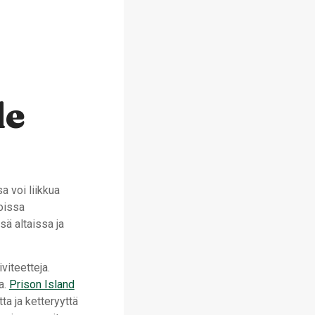
le
a voi liikkua
joissa
ä altaissa ja
viteetteja.
a.
Prison Island
ta ja ketteryyttä