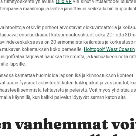
ta tiimityöskentelyn avulla.
Olio VR
vie sinut virtuaalitodellisuutee
empaavia maailmoja ja lähteä jännittäviin seikkailuihin huippulu
aihtoehtoja etsivät perheet arvostavat elokuvateatteria ja keilau
t tarjoavat ensiluokkaiset katsomisolosuhteet sekä 2D- että 3D-n
laviihdekeskuksessa on 20 erinomaista keilarataa ja korkeatasoin
ta mukavan kokemuksen koko perheelle.
Hohtogolf West Coastin
minigolfrataa tarjoavat hauskaa tekemistä, ja kauhualueen neljä rat
lle lapsille.
linnassa kannattaa huomioida lapsen ikä ja kiinnostuksen kohteet
vat usein fyysiset aktiviteetit kuten leikkipaikat ja vesipuistot, 
 haasteellisemmista tehtävistä ja peleistä. Voit myös yhdistää us
amalla käynnillä, kun kaikki palvelut löytyvät saman katon alta.
en vanhemmat voi