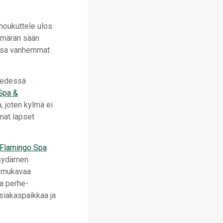
 houkuttele ulos.
i märän sään
jossa vanhemmat
 vedessä
Spa &
 joten kylmä ei
mat lapset
 Flamingo Spa
a sydämen
t mukavaa
a perhe-
siakaspaikkaa ja