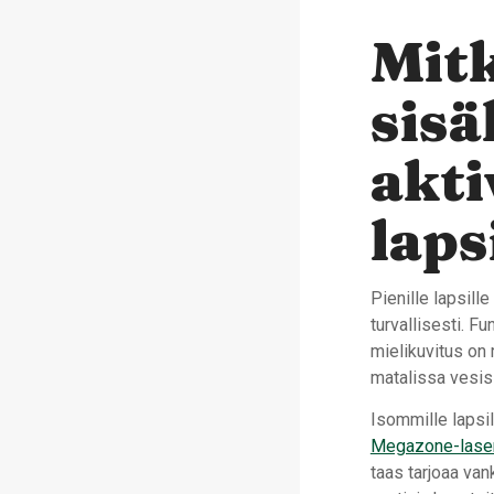
Mitk
sisä
akti
laps
Pienille lapsille
turvallisesti. F
mielikuvitus on 
matalissa vesiss
Isommille lapsill
Megazone-laser
taas tarjoaa van