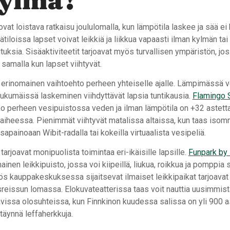
kylmä?
 ovat loistava ratkaisu joululomalla, kun lämpötila laskee ja sää ei
iloissa lapset voivat leikkiä ja liikkua vapaasti ilman kylmän ta
ituksia. Sisäaktiviteetit tarjoavat myös turvallisen ympäristön, 
 samalla kun lapset viihtyvät.
 erinomainen vaihtoehto perheen yhteiselle ajalle. Lämpimässä
iukumäissä laskeminen viihdyttävät lapsia tuntikausia.
Flamingo 
o perheen vesipuistossa veden ja ilman lämpötila on +32 astetta,
vaiheessa. Pienimmät viihtyvät matalissa altaissa, kun taas isom
sapainoaan Wibit-radalla tai kokeilla virtuaalista vesipeliä.
tarjoavat monipuolista toimintaa eri-ikäisille lapsille.
Funpark by
inen leikkipuisto, jossa voi kiipeillä, liukua, roikkua ja pomppi
ös kauppakeskuksessa sijaitsevat ilmaiset leikkipaikat tarjoava
reissun lomassa. Elokuvateatterissa taas voit nauttia uusimmist
vissa olosuhteissa, kun Finnkinon kuudessa salissa on yli 900 a
äynnä leffaherkkuja.