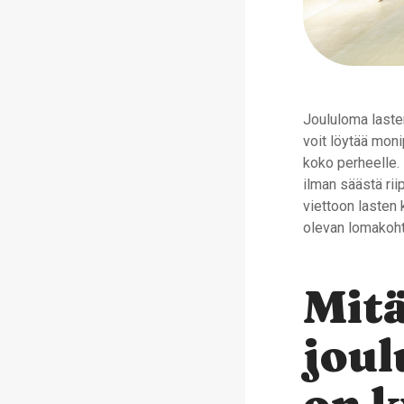
Joululoma lasten
voit löytää moni
koko perheelle. 
ilman säästä ri
viettoon lasten
olevan lomakoht
Mitä
joul