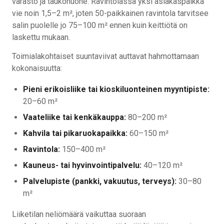
varasto ja taukohuone. Ravintolassa yksi asiakaspaikka
vie noin 1,5–2 m², joten 50-paikkainen ravintola tarvitsee
salin puolelle jo 75–100 m² ennen kuin keittiötä on
laskettu mukaan.
Toimialakohtaiset suuntaviivat auttavat hahmottamaan
kokonaisuutta:
Pieni erikoisliike tai kioskiluonteinen myyntipiste:
20–60 m²
Vaateliike tai kenkäkauppa:
80–200 m²
Kahvila tai pikaruokapaikka:
60–150 m²
Ravintola:
150–400 m²
Kauneus- tai hyvinvointipalvelu:
40–120 m²
Palvelupiste (pankki, vakuutus, terveys):
30–80
m²
Liiketilan neliömäärä vaikuttaa suoraan