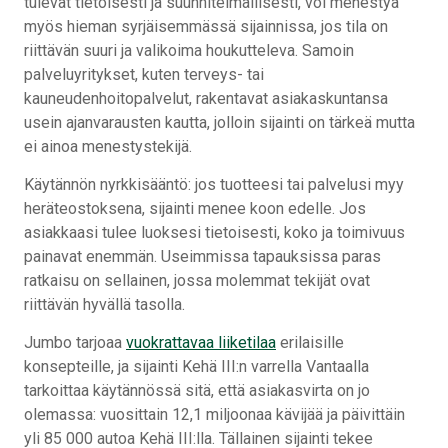
tulevat tietoisesti ja suunnitelmallisesti, voi menestyä
myös hieman syrjäisemmässä sijainnissa, jos tila on
riittävän suuri ja valikoima houkutteleva. Samoin
palveluyritykset, kuten terveys- tai
kauneudenhoitopalvelut, rakentavat asiakaskuntansa
usein ajanvarausten kautta, jolloin sijainti on tärkeä mutta
ei ainoa menestystekijä.
Käytännön nyrkkisääntö: jos tuotteesi tai palvelusi myy
heräteostoksena, sijainti menee koon edelle. Jos
asiakkaasi tulee luoksesi tietoisesti, koko ja toimivuus
painavat enemmän. Useimmissa tapauksissa paras
ratkaisu on sellainen, jossa molemmat tekijät ovat
riittävän hyvällä tasolla.
Jumbo tarjoaa
vuokrattavaa liiketilaa
erilaisille
konsepteille, ja sijainti Kehä III:n varrella Vantaalla
tarkoittaa käytännössä sitä, että asiakasvirta on jo
olemassa: vuosittain 12,1 miljoonaa kävijää ja päivittäin
yli 85 000 autoa Kehä III:lla. Tällainen sijainti tekee