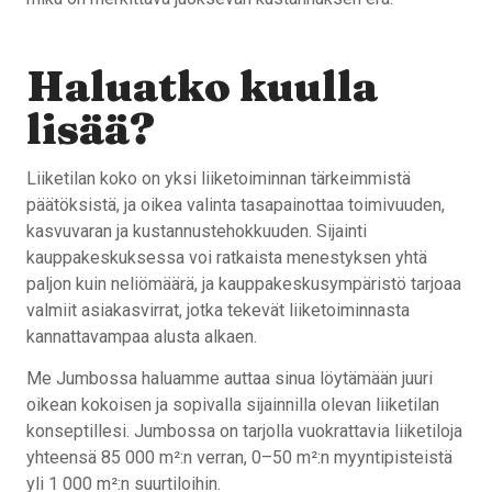
Haluatko kuulla
lisää?
Liiketilan koko on yksi liiketoiminnan tärkeimmistä
päätöksistä, ja oikea valinta tasapainottaa toimivuuden,
kasvuvaran ja kustannustehokkuuden. Sijainti
kauppakeskuksessa voi ratkaista menestyksen yhtä
paljon kuin neliömäärä, ja kauppakeskusympäristö tarjoaa
valmiit asiakasvirrat, jotka tekevät liiketoiminnasta
kannattavampaa alusta alkaen.
Me Jumbossa haluamme auttaa sinua löytämään juuri
oikean kokoisen ja sopivalla sijainnilla olevan liiketilan
konseptillesi. Jumbossa on tarjolla vuokrattavia liiketiloja
yhteensä 85 000 m²:n verran, 0–50 m²:n myyntipisteistä
yli 1 000 m²:n suurtiloihin.