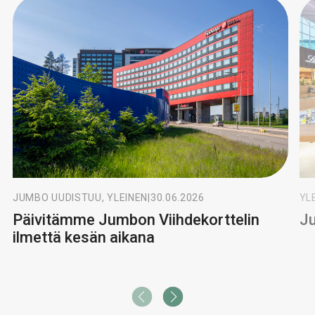
JUMBO UUDISTUU, YLEINEN
|
30.06.2026
YL
Päivitämme Jumbon Viihdekorttelin
Ju
ilmettä kesän aikana