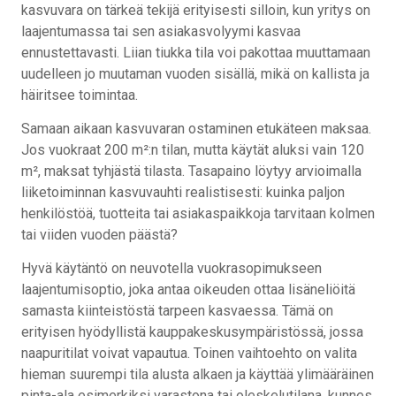
kasvuvara on tärkeä tekijä erityisesti silloin, kun yritys on
laajentumassa tai sen asiakasvolyymi kasvaa
ennustettavasti. Liian tiukka tila voi pakottaa muuttamaan
uudelleen jo muutaman vuoden sisällä, mikä on kallista ja
häiritsee toimintaa.
Samaan aikaan kasvuvaran ostaminen etukäteen maksaa.
Jos vuokraat 200 m²:n tilan, mutta käytät aluksi vain 120
m², maksat tyhjästä tilasta. Tasapaino löytyy arvioimalla
liiketoiminnan kasvuvauhti realistisesti: kuinka paljon
henkilöstöä, tuotteita tai asiakaspaikkoja tarvitaan kolmen
tai viiden vuoden päästä?
Hyvä käytäntö on neuvotella vuokrasopimukseen
laajentumisoptio, joka antaa oikeuden ottaa lisäneliöitä
samasta kiinteistöstä tarpeen kasvaessa. Tämä on
erityisen hyödyllistä kauppakeskusympäristössä, jossa
naapuritilat voivat vapautua. Toinen vaihtoehto on valita
hieman suurempi tila alusta alkaen ja käyttää ylimääräinen
pinta-ala esimerkiksi varastona tai oleskelutilana, kunnes