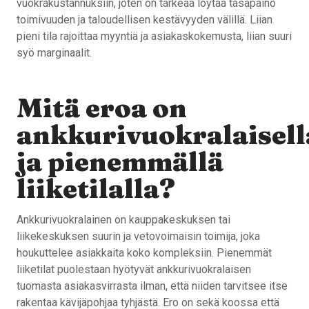
vuokrakustannuksiin, joten on tärkeää löytää tasapaino
toimivuuden ja taloudellisen kestävyyden välillä. Liian
pieni tila rajoittaa myyntiä ja asiakaskokemusta, liian suuri
syö marginaalit.
Mitä eroa on
ankkurivuokralaisell
ja pienemmällä
liiketilalla?
Ankkurivuokralainen on kauppakeskuksen tai
liikekeskuksen suurin ja vetovoimaisin toimija, joka
houkuttelee asiakkaita koko kompleksiin. Pienemmät
liiketilat puolestaan hyötyvät ankkurivuokralaisen
tuomasta asiakasvirrasta ilman, että niiden tarvitsee itse
rakentaa kävijäpohjaa tyhjästä. Ero on sekä koossa että