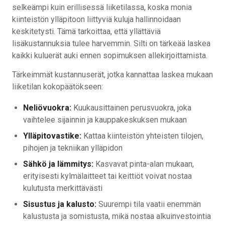
selkeämpi kuin erillisessä liiketilassa, koska monia
kiinteistön ylläpitoon liittyviä kuluja hallinnoidaan
keskitetysti. Tämä tarkoittaa, että yllättäviä
lisäkustannuksia tulee harvemmin. Silti on tärkeää laskea
kaikki kuluerät auki ennen sopimuksen allekirjoittamista.
Tärkeimmät kustannuserät, jotka kannattaa laskea mukaan
liiketilan kokopäätökseen:
Neliövuokra:
Kuukausittainen perusvuokra, joka
vaihtelee sijainnin ja kauppakeskuksen mukaan
Ylläpitovastike:
Kattaa kiinteistön yhteisten tilojen,
pihojen ja tekniikan ylläpidon
Sähkö ja lämmitys:
Kasvavat pinta-alan mukaan,
erityisesti kylmälaitteet tai keittiöt voivat nostaa
kulutusta merkittävästi
Sisustus ja kalusto:
Suurempi tila vaatii enemmän
kalustusta ja somistusta, mikä nostaa alkuinvestointia