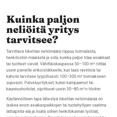
Kuinka paljon
neliöitä yritys
tarvitsee?
Tarvittava liiketilan neliömäärä riippuu toimialasta,
henkilöstön määrästä ja siitä, kuinka paljon tilaa asiakkaat
tai tuotteet vievät. Vähittäiskaupassa 50–100 m² riittää
usein pienelle erikoisliikkeelle, kun taas ravintola tai
kahvila tarvitsee tyypillisesti 100–300 m² toimiakseen
sujuvasti. Palveluyritykset, kuten kampaamot tai
kauneushoitolat, sijoittuvat usein 30–80 m²:n tiloihin.
Käytännöllinen tapa lähestyä liiketilan neliömäärää on
laskea ensin asiakaspaikkojen tai tuotehyllyjen vaatima
lattiapinta-ala ja lisätä siihen henkilökunnan työtilat,