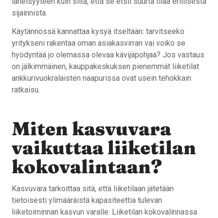
läheisyyteen kuin siitä, että se etsii suurta tilaa erillisestä
sijainnista.
Käytännössä kannattaa kysyä itseltään: tarvitseeko
yritykseni rakentaa oman asiakasvirran vai voiko se
hyödyntää jo olemassa olevaa kävijäpohjaa? Jos vastaus
on jälkimmäinen, kauppakeskuksen pienemmät liiketilat
ankkurivuokralaisten naapurissa ovat usein tehokkain
ratkaisu.
Miten kasvuvara
vaikuttaa liiketilan
kokovalintaan?
Kasvuvara tarkoittaa sitä, että liiketilaan jätetään
tietoisesti ylimääräistä kapasiteettia tulevan
liiketoiminnan kasvun varalle. Liiketilan kokovalinnassa