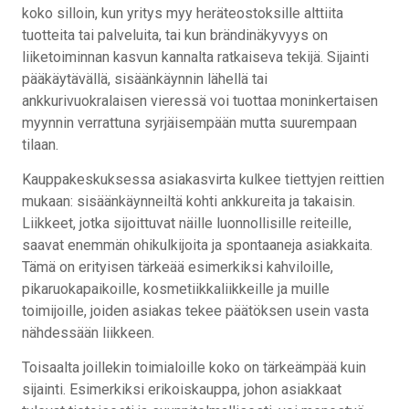
koko silloin, kun yritys myy heräteostoksille alttiita
tuotteita tai palveluita, tai kun brändinäkyvyys on
liiketoiminnan kasvun kannalta ratkaiseva tekijä. Sijainti
pääkäytävällä, sisäänkäynnin lähellä tai
ankkurivuokralaisen vieressä voi tuottaa moninkertaisen
myynnin verrattuna syrjäisempään mutta suurempaan
tilaan.
Kauppakeskuksessa asiakasvirta kulkee tiettyjen reittien
mukaan: sisäänkäynneiltä kohti ankkureita ja takaisin.
Liikkeet, jotka sijoittuvat näille luonnollisille reiteille,
saavat enemmän ohikulkijoita ja spontaaneja asiakkaita.
Tämä on erityisen tärkeää esimerkiksi kahviloille,
pikaruokapaikoille, kosmetiikkaliikkeille ja muille
toimijoille, joiden asiakas tekee päätöksen usein vasta
nähdessään liikkeen.
Toisaalta joillekin toimialoille koko on tärkeämpää kuin
sijainti. Esimerkiksi erikoiskauppa, johon asiakkaat