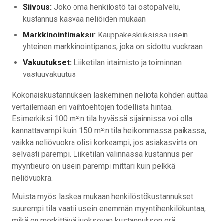
Siivous:
Joko oma henkilöstö tai ostopalvelu,
kustannus kasvaa neliöiden mukaan
Markkinointimaksu:
Kauppakeskuksissa usein
yhteinen markkinointipanos, joka on sidottu vuokraan
Vakuutukset:
Liiketilan irtaimisto ja toiminnan
vastuuvakuutus
Kokonaiskustannuksen laskeminen neliötä kohden auttaa
vertailemaan eri vaihtoehtojen todellista hintaa.
Esimerkiksi 100 m²:n tila hyvässä sijainnissa voi olla
kannattavampi kuin 150 m²:n tila heikommassa paikassa,
vaikka neliövuokra olisi korkeampi, jos asiakasvirta on
selvästi parempi. Liiketilan valinnassa kustannus per
myyntieuro on usein parempi mittari kuin pelkkä
neliövuokra.
Muista myös laskea mukaan henkilöstökustannukset:
suurempi tila vaatii usein enemmän myyntihenkilökuntaa,
mikä on merkittävä juoksevan kustannuksen erä.