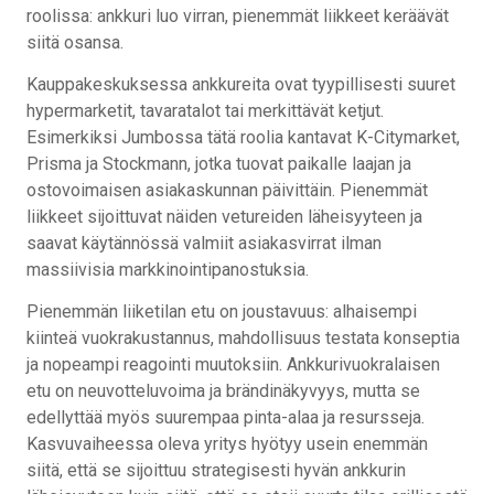
roolissa: ankkuri luo virran, pienemmät liikkeet keräävät
siitä osansa.
Kauppakeskuksessa ankkureita ovat tyypillisesti suuret
hypermarketit, tavaratalot tai merkittävät ketjut.
Esimerkiksi Jumbossa tätä roolia kantavat K-Citymarket,
Prisma ja Stockmann, jotka tuovat paikalle laajan ja
ostovoimaisen asiakaskunnan päivittäin. Pienemmät
liikkeet sijoittuvat näiden vetureiden läheisyyteen ja
saavat käytännössä valmiit asiakasvirrat ilman
massiivisia markkinointipanostuksia.
Pienemmän liiketilan etu on joustavuus: alhaisempi
kiinteä vuokrakustannus, mahdollisuus testata konseptia
ja nopeampi reagointi muutoksiin. Ankkurivuokralaisen
etu on neuvotteluvoima ja brändinäkyvyys, mutta se
edellyttää myös suurempaa pinta-alaa ja resursseja.
Kasvuvaiheessa oleva yritys hyötyy usein enemmän
siitä, että se sijoittuu strategisesti hyvän ankkurin