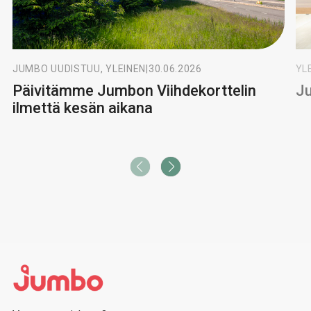
JUMBO UUDISTUU, YLEINEN
|
30.06.2026
YL
Päivitämme Jumbon Viihdekorttelin
Ju
ilmettä kesän aikana