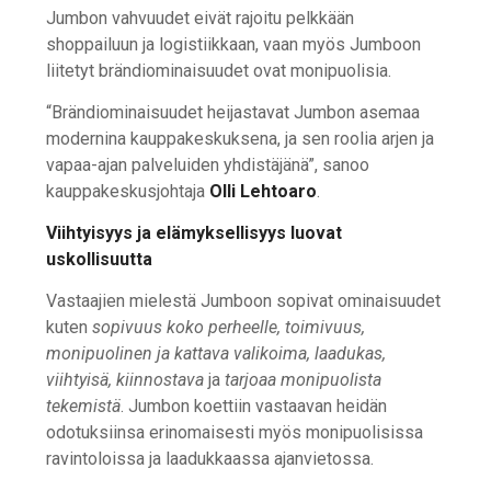
Jumbon vahvuudet eivät rajoitu pelkkään
shoppailuun ja logistiikkaan, vaan myös Jumboon
liitetyt brändiominaisuudet ovat monipuolisia.
“Brändiominaisuudet heijastavat Jumbon asemaa
modernina kauppakeskuksena, ja sen roolia arjen ja
vapaa-ajan palveluiden yhdistäjänä”, sanoo
kauppakeskusjohtaja
Olli Lehtoaro
.
Viihtyisyys ja elämyksellisyys luovat
uskollisuutta
Vastaajien mielestä Jumboon sopivat ominaisuudet
kuten
sopivuus koko perheelle, toimivuus,
monipuolinen ja kattava valikoima, laadukas,
viihtyisä, kiinnostava
ja
tarjoaa monipuolista
tekemistä
. Jumbon koettiin vastaavan heidän
odotuksiinsa erinomaisesti myös monipuolisissa
ravintoloissa ja laadukkaassa ajanvietossa.