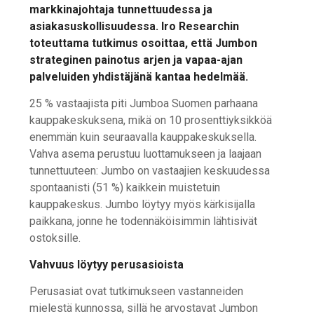
markkinajohtaja tunnettuudessa ja
asiakasuskollisuudessa. Iro Researchin
toteuttama tutkimus osoittaa, että Jumbon
strateginen painotus arjen ja vapaa-ajan
palveluiden yhdistäjänä kantaa hedelmää.
25 % vastaajista piti Jumboa Suomen parhaana
kauppakeskuksena, mikä on 10 prosenttiyksikköä
enemmän kuin seuraavalla kauppakeskuksella.
Vahva asema perustuu luottamukseen ja laajaan
tunnettuuteen: Jumbo on vastaajien keskuudessa
spontaanisti (51 %) kaikkein muistetuin
kauppakeskus. Jumbo löytyy myös kärkisijalla
paikkana, jonne he todennäköisimmin lähtisivät
ostoksille.
Vahvuus löytyy perusasioista
Perusasiat ovat tutkimukseen vastanneiden
mielestä kunnossa, sillä he arvostavat Jumbon