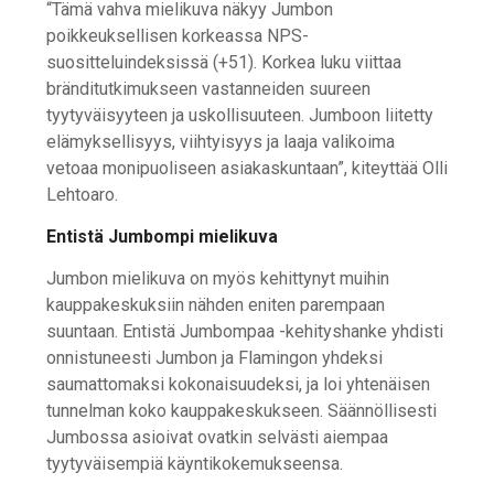
“Tämä vahva mielikuva näkyy Jumbon
poikkeuksellisen korkeassa NPS-
suositteluindeksissä (+51). Korkea luku viittaa
bränditutkimukseen vastanneiden suureen
tyytyväisyyteen ja uskollisuuteen. Jumboon liitetty
elämyksellisyys, viihtyisyys ja laaja valikoima
vetoaa monipuoliseen asiakaskuntaan”, kiteyttää Olli
Lehtoaro.
Entistä Jumbompi mielikuva
Jumbon mielikuva on myös kehittynyt muihin
kauppakeskuksiin nähden eniten parempaan
suuntaan. Entistä Jumbompaa -kehityshanke yhdisti
onnistuneesti Jumbon ja Flamingon yhdeksi
saumattomaksi kokonaisuudeksi, ja loi yhtenäisen
tunnelman koko kauppakeskukseen. Säännöllisesti
Jumbossa asioivat ovatkin selvästi aiempaa
tyytyväisempiä käyntikokemukseensa.