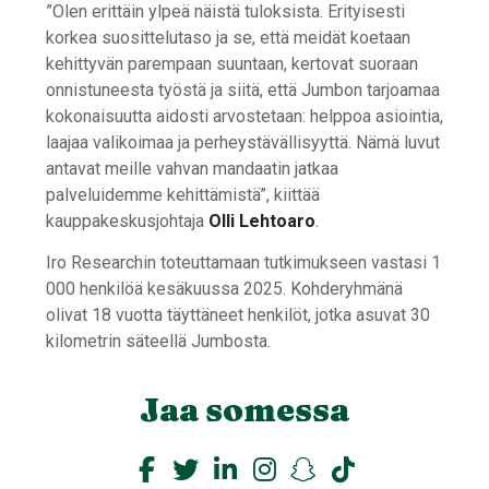
”Olen erittäin ylpeä näistä tuloksista. Erityisesti
korkea suosittelutaso ja se, että meidät koetaan
kehittyvän parempaan suuntaan, kertovat suoraan
onnistuneesta työstä ja siitä, että Jumbon tarjoamaa
kokonaisuutta aidosti arvostetaan: helppoa asiointia,
laajaa valikoimaa ja perheystävällisyyttä. Nämä luvut
antavat meille vahvan mandaatin jatkaa
palveluidemme kehittämistä”, kiittää
kauppakeskusjohtaja
Olli Lehtoaro
.
Iro Researchin toteuttamaan tutkimukseen vastasi 1
000 henkilöä kesäkuussa 2025. Kohderyhmänä
olivat 18 vuotta täyttäneet henkilöt, jotka asuvat 30
kilometrin säteellä Jumbosta.
Jaa somessa