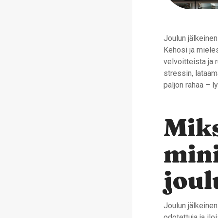
Joulun jälkeinen
Kehosi ja mieles
velvoitteista ja
stressin, lataam
paljon rahaa – ly
Miks
min
joul
Joulun jälkeinen
odotettuja ja il