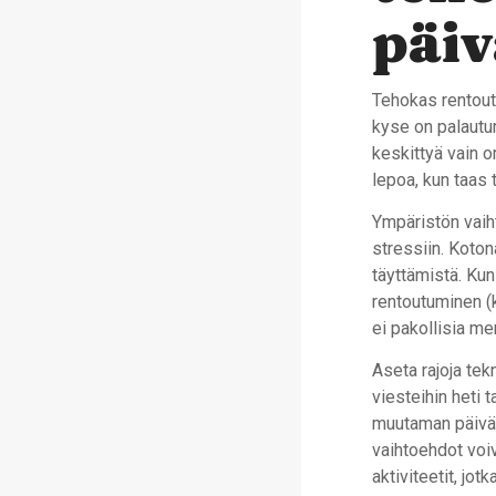
päi
Tehokas rentoutu
kyse on palautum
keskittyä vain o
lepoa, kun taas 
Ympäristön vaiht
stressiin. Kotona
täyttämistä. Kun 
rentoutuminen (k
ei pakollisia me
Aseta rajoja tek
viesteihin heti 
muutaman päivän
vaihtoehdot voiva
aktiviteetit, jot