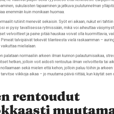
voaminen, sukulaisten tapaaminen ja jatkuva joulutunnelman ylläpi
giaa enemmän kuin monikaan huomaa.
maalit rutiinit menevät sekaisin. Syöt eri aikaan, nukut eri tahtiin j
i ei pysy tavallisessa rytmissään, mikä voi aiheuttaa väsymyst
set velvoitteet ja paine pitää hauskaa voivat olla kuormittavia, vai
. Pimeät talvipäivät tekevät tilanteesta vielä raskaamman – auri
vaikuttaa mielialaan.
een palataan normaaliin arkeen ilman kunnon palautumisaikaa, str
tset hetken, jolloin voit aidosti rentoutua ilman velvoitteita tai aik
nollaamaan sekä mielen että kehon, jolloin paluu töihin ja arkeen 
tarvitse viikkoja aikaa – jo muutama päivä riittää, kun käytät sen 
en rentoudut
okkaasti muutam