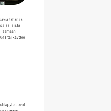
ukavia tahansa.
osiaalisista
nollaamaan
uas tai käyttää
juhlapyhät ovat
hankkiminen,