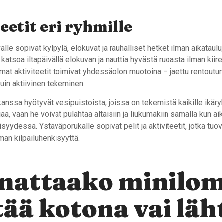
eetit eri ryhmille
lle sopivat kylpylä, elokuvat ja rauhalliset hetket ilman aikatauluj
katsoa iltapäivällä elokuvan ja nauttia hyvästä ruoasta ilman kiire
mat aktiviteetit toimivat yhdessäolon muotoina – jaettu rentoutum
uin aktiivinen tekeminen.
anssa hyötyvät vesipuistoista, joissa on tekemistä kaikille ikäry
ljaa, vaan he voivat pulahtaa altaisiin ja liukumäkiin samalla kun ai
isyydessä. Ystäväporukalle sopivat pelit ja aktiviteetit, jotka tuov
an kilpailuhenkisyyttä.
nattaako minilo
tää kotona vai läh