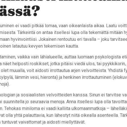
vässä?
minen ei vaadi pitkää lomaa, vaan oikeanlaista aikaa. Laatu voit
isesta. Tärkeintä on antaa itsellesi lupa olla tekemättä mitään hy
maan hyvinvointiisi. Jokainen rentoutuu eri tavalla – joku tarvitsee
toinen latautuu kevyen tekemisen kautta.
aminen, vaikka vain lähialueelle, auttaa luomaan psykologista etä
 näet helposti roskikset, jotka pitäisi viedä ulos, tai pyykkikorin,
olet muualla, voit aidosti irrottautua arjen velvoitteista. Yhdistä 
ylpylä, lämmin vesi, hieronta) ja henkinen irrottautuminen (elokuva
noja).
nologian ja sosiaalisten velvoitteiden kanssa. Sinun ei tarvitse va
tai suunnitella jo seuraavia menoja. Anna itsellesi lupa olla tavoi
. Tehokas miniloma ei vaadi kalliita ulkomaanmatkoja – lähelläki
t olla yhtä palauttavia, kun lähestyt niitä oikealla asenteella. Tär
ka tuntuvat vaivattomat ja aidosti miellyttävät.