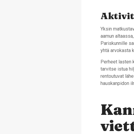
Aktivit
Yksin matkustava
aamun altaassa, 
Pariskunnille sa
yhtä arvokasta k
Perheet lasten k
tarvitse istua hi
rentoutuvat lähe
hauskanpidon ilm
Kan
viet