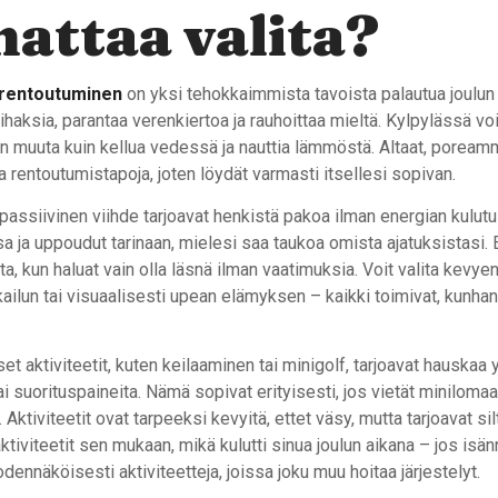
attaa valita?
 rentoutuminen
on yksi tehokkaimmista tavoista palautua joulun
lihaksia, parantaa verenkiertoa ja rauhoittaa mieltä. Kylpylässä voi
n muuta kuin kellua vedessä ja nauttia lämmöstä. Altaat, poream
sia rentoutumistapoja, joten löydät varmasti itsellesi sopivan.
passiivinen viihde tarjoavat henkistä pakoa ilman energian kulutu
 ja uppoudut tarinaan, mielesi saa taukoa omista ajatuksistasi. 
nta, kun haluat vain olla läsnä ilman vaatimuksia. Voit valita kevy
kailun tai visuaalisesti upean elämyksen – kaikki toimivat, kunhan
et aktiviteetit, kuten keilaaminen tai minigolf, tarjoavat hauska
ai suorituspaineita. Nämä sopivat erityisesti, jos vietät minilomaa
Aktiviteetit ovat tarpeeksi kevyitä, ettet väsy, mutta tarjoavat sil
ktiviteetit sen mukaan, mikä kulutti sinua joulun aikana – jos isännö
odennäköisesti aktiviteetteja, joissa joku muu hoitaa järjestelyt.