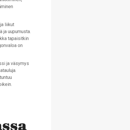
täminen
a liikut
ä ja uupumusta.
kka tapaisitkin
ngonvaloa on
essi ja väsymys
atauluja.
tuntuu
oikein.
assa