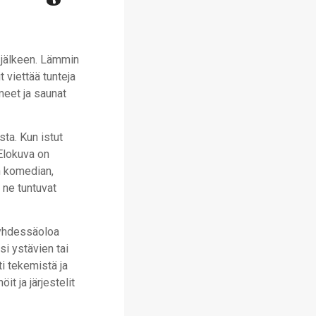
 jälkeen. Lämmin
t viettää tunteja
meet ja saunat
sta. Kun istut
Elokuva on
en komedian,
 ne tuntuvat
a yhdessäoloa
si ystävien tai
ti tekemistä ja
it ja järjestelit