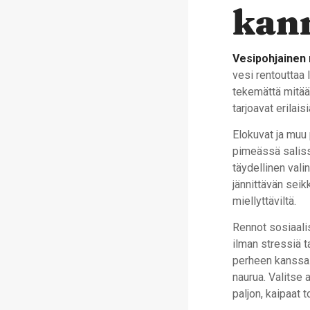
kann
Vesipohjainen
vesi rentouttaa 
tekemättä mitää
tarjoavat erilai
Elokuvat ja muu 
pimeässä salissa
täydellinen vali
jännittävän seik
miellyttäviltä.
Rennot sosiaalis
ilman stressiä t
perheen kanssa. 
naurua. Valitse a
paljon, kaipaat t