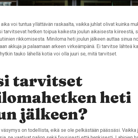
 aika voi tuntua yllättävän raskaalta, vaikka juhlat olivat kuinka m
i tarvitsevat hetken toipua kaikesta joulun aikaisesta kiireestä, s
 rutiinien rikkomisesta. Miniloma heti joulun jälkeen auttaa sinua 
aan akkuja ja palaamaan arkeen virkeämpänä. Ei tarvitse lähteä ka
hytkin tauko lähellä kotia voi olla juuri se, mitä tarvitset.
i tarvitset
ilomahetken heti
un jälkeen?
 väsymys on todellista, eikä se ole pelkästään päässäsi. Vaikka 
oisia, ne vaativat paljon sekä fyysisesti että henkisesti. Lahjojen 