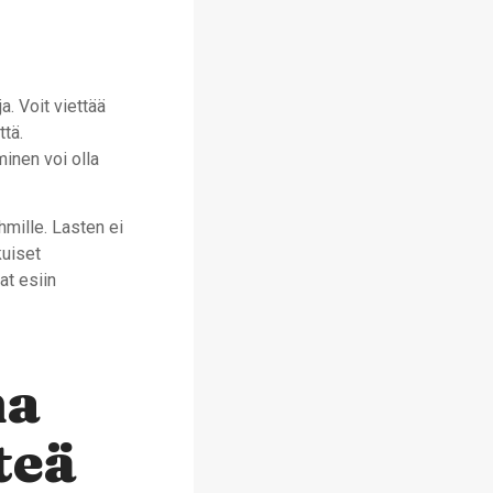
a. Voit viettää
ttä.
inen voi olla
hmille. Lasten ei
kuiset
at esiin
ma
teä