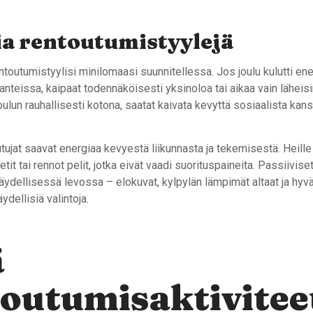
ia rentoutumistyylejä
toutumistyylisi minilomaasi suunnitellessa. Jos joulu kulutti ene
lanteissa, kaipaat todennäköisesti yksinoloa tai aikaa vain lähei
joulun rauhallisesti kotona, saatat kaivata kevyttä sosiaalista ka
utujat saavat energiaa kevyestä liikunnasta ja tekemisestä. Heille
eetit tai rennot pelit, jotka eivät vaadi suorituspaineita. Passiivise
täydellisessä levossa – elokuvat, kylpylän lämpimät altaat ja hyv
ydellisiä valintoja.
ä
outumisaktivitee