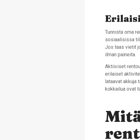
Erilais
Tunnista oma ren
sosiaalisissa ti
Jos taas vietit 
ilman paineita.
Aktiiviset rento
erilaiset aktivit
lataavat akkuja 
kokkailua ovat tä
Mit
rent