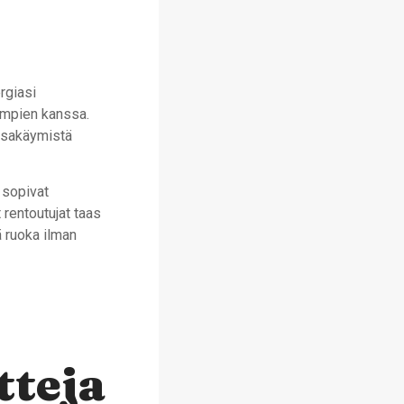
rgiasi
simpien kanssa.
nssakäymistä
 sopivat
t rentoutujat taas
ä ruoka ilman
tteja