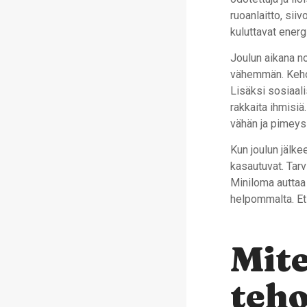
ruoanlaitto, sii
kuluttavat ener
Joulun aikana nor
vähemmän. Kehos
Lisäksi sosiaali
rakkaita ihmisiä
vähän ja pimeys 
Kun joulun jälk
kasautuvat. Tarvi
Miniloma auttaa 
helpommalta. Et 
Mit
teh