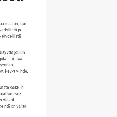
taa määrän, kun
ödyllistä ja
 täydellistä
isyyttä joulun
 joka odottaa
fyysinen
t, kevyt viihde,
stata kaikkiin
ttamattomissa
n olevat
keintä on valita