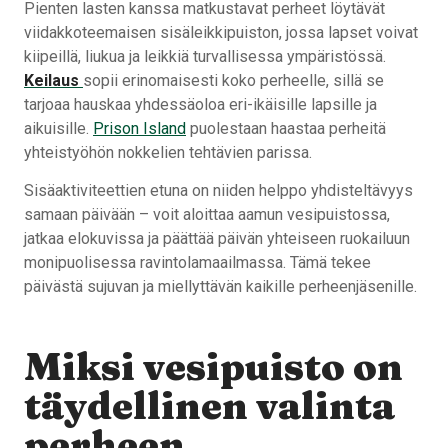
Pienten lasten kanssa matkustavat perheet löytävät
viidakkoteemaisen sisäleikkipuiston, jossa lapset voivat
kiipeillä, liukua ja leikkiä turvallisessa ympäristössä.
Keilaus
sopii erinomaisesti koko perheelle, sillä se
tarjoaa hauskaa yhdessäoloa eri-ikäisille lapsille ja
aikuisille.
Prison Island
puolestaan haastaa perheitä
yhteistyöhön nokkelien tehtävien parissa.
Sisäaktiviteettien etuna on niiden helppo yhdisteltävyys
samaan päivään – voit aloittaa aamun vesipuistossa,
jatkaa elokuvissa ja päättää päivän yhteiseen ruokailuun
monipuolisessa ravintolamaailmassa. Tämä tekee
päivästä sujuvan ja miellyttävän kaikille perheenjäsenille.
Miksi vesipuisto on
täydellinen valinta
perheen