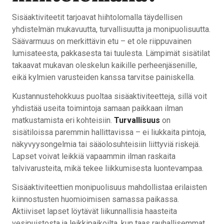
Sisäaktiviteetit tarjoavat hiihtolomalla täydellisen
yhdistelmän mukavuutta, turvallisuutta ja monipuolisuutta.
Säävarmuus on merkittävin etu – et ole riippuvainen
lumisateesta, pakkasesta tai tuulesta. Lämpimät sisätilat
takaavat mukavan oleskelun kaikille perheenjäsenille,
eikä kylmien varusteiden kanssa tarvitse painiskella.
Kustannustehokkuus puoltaa sisäaktiviteetteja, sillä voit
yhdistää useita toimintoja samaan paikkaan ilman
matkustamista eri kohteisiin.
Turvallisuus
on
sisätiloissa paremmin hallittavissa – ei liukkaita pintoja,
näkyvyysongelmia tai sääolosuhteisiin liittyviä riskejä.
Lapset voivat leikkiä vapaammin ilman raskaita
talvivarusteita, mikä tekee liikkumisesta luontevampaa.
Sisäaktiviteettien monipuolisuus mahdollistaa erilaisten
kiinnostusten huomioimisen samassa paikassa.
Aktiiviset lapset löytävät liikunnallisia haasteita
vesipuistosta ja leikkipaikoilta, kun taas rauhallisemmat