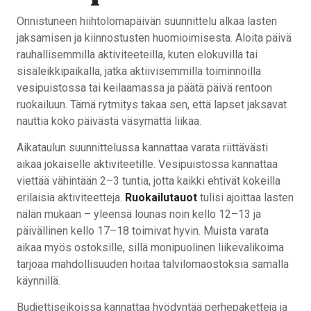
Onnistuneen hiihtolomapäivän suunnittelu alkaa lasten
jaksamisen ja kiinnostusten huomioimisesta. Aloita päivä
rauhallisemmilla aktiviteeteilla, kuten elokuvilla tai
sisäleikkipaikalla, jatka aktiivisemmilla toiminnoilla
vesipuistossa tai keilaamassa ja päätä päivä rentoon
ruokailuun. Tämä rytmitys takaa sen, että lapset jaksavat
nauttia koko päivästä väsymättä liikaa.
Aikataulun suunnittelussa kannattaa varata riittävästi
aikaa jokaiselle aktiviteetille. Vesipuistossa kannattaa
viettää vähintään 2–3 tuntia, jotta kaikki ehtivät kokeilla
erilaisia aktiviteetteja.
Ruokailutauot
tulisi ajoittaa lasten
nälän mukaan – yleensä lounas noin kello 12–13 ja
päivällinen kello 17–18 toimivat hyvin. Muista varata
aikaa myös ostoksille, sillä monipuolinen liikevalikoima
tarjoaa mahdollisuuden hoitaa talvilomaostoksia samalla
käynnillä.
Budjettiseikoissa kannattaa hyödyntää perhepaketteja ja