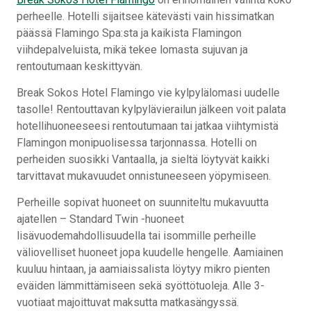
perheelle. Hotelli sijaitsee kätevästi vain hissimatkan
päässä Flamingo Spa:sta ja kaikista Flamingon
viihdepalveluista, mikä tekee lomasta sujuvan ja
rentoutumaan keskittyvän.
Break Sokos Hotel Flamingo vie kylpylälomasi uudelle
tasolle! Rentouttavan kylpylävierailun jälkeen voit palata
hotellihuoneeseesi rentoutumaan tai jatkaa viihtymistä
Flamingon monipuolisessa tarjonnassa. Hotelli on
perheiden suosikki Vantaalla, ja sieltä löytyvät kaikki
tarvittavat mukavuudet onnistuneeseen yöpymiseen.
Perheille sopivat huoneet on suunniteltu mukavuutta
ajatellen – Standard Twin -huoneet
lisävuodemahdollisuudella tai isommille perheille
väliovelliset huoneet jopa kuudelle hengelle. Aamiainen
kuuluu hintaan, ja aamiaissalista löytyy mikro pienten
eväiden lämmittämiseen sekä syöttötuoleja. Alle 3-
vuotiaat majoittuvat maksutta matkasängyssä.