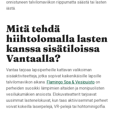
onnistuneen talvilomaviikon riippumatta säästä tai lasten
iästä.
Mitä tehdä
hiihtolomalla lasten
kanssa sisätiloissa
Vantaalla?
Vantaa tarjoaa lapsiperheille kattavan valikoiman
sisäaktiviteetteja, jotka sopivat kaikenikäisille lapsille
talvilomaviikon aikana.
Flamingo Spa & Vesipuisto
on
perheiden suosikki lämpimien altaiden ja monipuolisten
vesiliukumäkien ansiosta. Elokuvateatterit tarjoavat
uusimmat lastenelokuvat, kun taas aktiivisemmat perheet
voivat kokeilla laserpelejä, VR-pelejä tai hohtominigolfia.